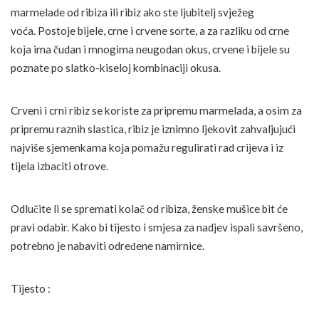
marmelade od ribiza ili ribiz ako ste ljubitelj svježeg
voća. Postoje bijele, crne i crvene sorte, a za razliku od crne
koja ima čudan i mnogima neugodan okus, crvene i bijele su
poznate po slatko-kiseloj kombinaciji okusa.
Crveni i crni ribiz se koriste za pripremu marmelada, a osim za
pripremu raznih slastica, ribiz je iznimno ljekovit zahvaljujući
najviše sjemenkama koja pomažu regulirati rad crijeva i iz
tijela izbaciti otrove.
Odlučite li se spremati kolač od ribiza, ženske mušice bit će
pravi odabir. Kako bi tijesto i smjesa za nadjev ispali savršeno,
potrebno je nabaviti određene namirnice.
Tijesto :