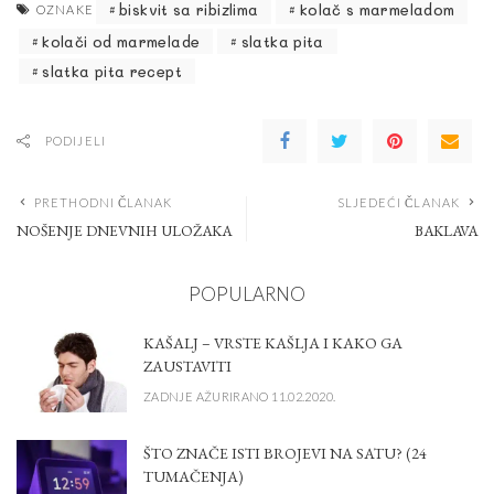
biskvit sa ribizlima
kolač s marmeladom
OZNAKE
kolači od marmelade
slatka pita
slatka pita recept
PODIJELI
PRETHODNI ČLANAK
SLJEDEĆI ČLANAK
NOŠENJE DNEVNIH ULOŽAKA
BAKLAVA
POPULARNO
KAŠALJ – VRSTE KAŠLJA I KAKO GA
ZAUSTAVITI
ZADNJE AŽURIRANO 11.02.2020.
ŠTO ZNAČE ISTI BROJEVI NA SATU? (24
TUMAČENJA)