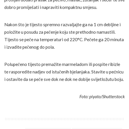
dobro promiješati i napraviti kompaktnu smjesu.
Nakon što je tijesto spremno razvaljajte ga na 1 cm debljine i
položite u posudu za pečenje koju ste prethodno namastili.
Tijesto se peče na temperaturi od 220°C. Pečete ga 20 minuta
i izvadite pečenog do pola.
Polupečeno tijesto premažite marmeladom ili pospite ribizle
te rasporedite nadjev od istučenih bjelanjaka. Stavite u pećnicu
i ostavite da se peče sve dok ne dok ne dobije svijetložutu boju.
Foto: piyato/Shutterstock