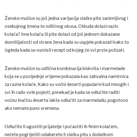
Ženske mušice su još jedna varijacija slatke pite zanimljivog i
osebujnog imena te odličnog okusa. Otkuda dolazi naziv
kolača? Ime kolača ili pite dolazi od još jednom dokazane
domišljatosti od strane žena kada su uspjele pokazati kako to
izgleda kada se osmisli recept od kojeg će svi prste polizati.
Ženske mušice su odlična kombinacija biskvita i marmelade
koja se u posljednje vrijeme pokazala kao zahvalna namirnica
za razne kolače. Kako su voćni deserti popularni kod mnogih i
svi ih rado vole pojesti, ponekad je kada se odlučite raditi
voćnu inačicu deserta lakše odlučiti za marmeladu, pogotovo
ako nemate puno vremena.
Odlučite li ugostiti prijatelje i počastiti ih finim kolačem,
nećete pogriješiti odaberete li slatku pitu s dodatkom