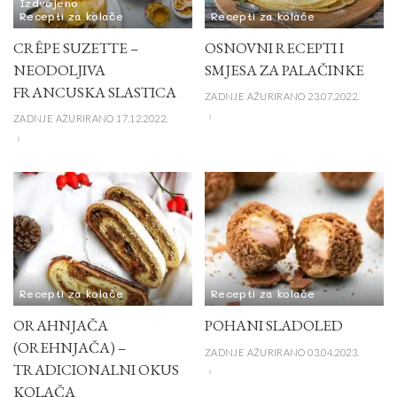
Izdvojeno
Recepti za kolače
Recepti za kolače
CRÊPE SUZETTE –
OSNOVNI RECEPTI I
NEODOLJIVA
SMJESA ZA PALAČINKE
FRANCUSKA SLASTICA
ZADNJE AŽURIRANO 23.07.2022.
ZADNJE AŽURIRANO 17.12.2022.
Recepti za kolače
Recepti za kolače
ORAHNJAČA
POHANI SLADOLED
(OREHNJAČA) –
ZADNJE AŽURIRANO 03.04.2023.
TRADICIONALNI OKUS
KOLAČA