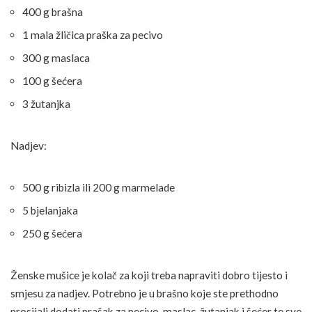
400 g brašna
1 mala žličica praška za pecivo
300 g maslaca
100 g šećera
3 žutanjka
Nadjev:
500 g ribizla ili 200 g marmelade
5 bjelanjaka
250 g šećera
Ženske mušice je kolač za koji treba napraviti dobro tijesto i
smjesu za nadjev. Potrebno je u brašno koje ste prethodno
prosijali dodati prašak za pecivo, maslac, žutanjak i šećer te sve