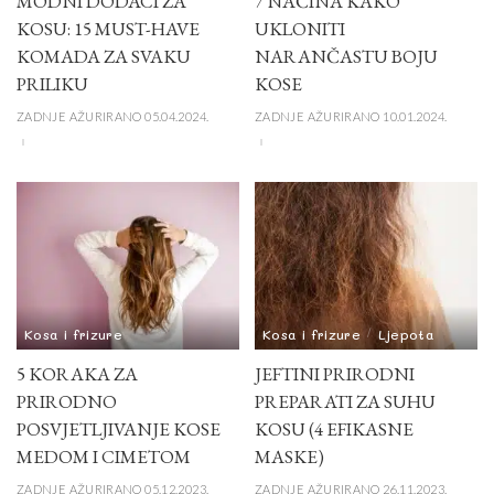
MODNI DODACI ZA
7 NAČINA KAKO
KOSU: 15 MUST-HAVE
UKLONITI
KOMADA ZA SVAKU
NARANČASTU BOJU
PRILIKU
KOSE
ZADNJE AŽURIRANO 05.04.2024.
ZADNJE AŽURIRANO 10.01.2024.
Kosa i frizure
Kosa i frizure
Ljepota
5 KORAKA ZA
JEFTINI PRIRODNI
PRIRODNO
PREPARATI ZA SUHU
POSVJETLJIVANJE KOSE
KOSU (4 EFIKASNE
MEDOM I CIMETOM
MASKE)
ZADNJE AŽURIRANO 05.12.2023.
ZADNJE AŽURIRANO 26.11.2023.