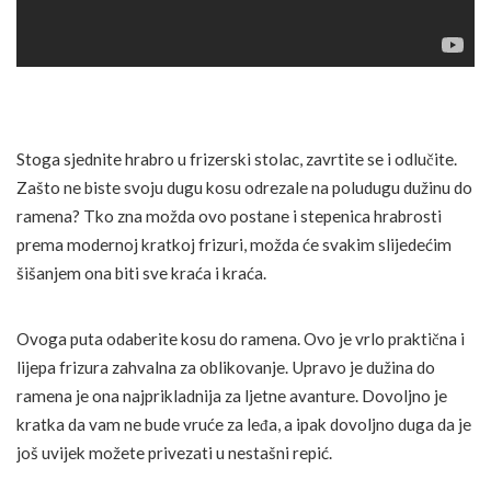
Stoga sjednite hrabro u frizerski stolac, zavrtite se i odlučite.
Zašto ne biste svoju dugu kosu odrezale na poludugu dužinu do
ramena? Tko zna možda ovo postane i stepenica hrabrosti
prema modernoj kratkoj frizuri, možda će svakim slijedećim
šišanjem ona biti sve kraća i kraća.
Ovoga puta odaberite kosu do ramena. Ovo je vrlo praktična i
lijepa frizura zahvalna za oblikovanje. Upravo je dužina do
ramena je ona najprikladnija za ljetne avanture. Dovoljno je
kratka da vam ne bude vruće za leđa, a ipak dovoljno duga da je
još uvijek možete privezati u nestašni repić.