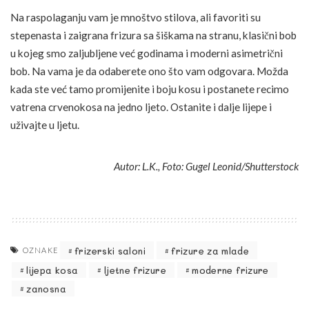
Na raspolaganju vam je mnoštvo stilova, ali favoriti su
stepenasta i zaigrana frizura sa šiškama na stranu, klasični bob
u kojeg smo zaljubljene već godinama i moderni asimetrični
bob. Na vama je da odaberete ono što vam odgovara. Možda
kada ste već tamo promijenite i boju kosu i postanete recimo
vatrena crvenokosa na jedno ljeto. Ostanite i dalje lijepe i
uživajte u ljetu.
Autor: L.K., Foto: Gugel Leonid/Shutterstock
frizerski saloni
frizure za mlade
OZNAKE
lijepa kosa
ljetne frizure
moderne frizure
zanosna