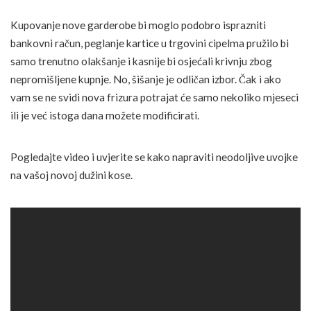
Kupovanje nove garderobe bi moglo podobro isprazniti
bankovni račun, peglanje kartice u trgovini cipelma pružilo bi
samo trenutno olakšanje i kasnije bi osjećali krivnju zbog
nepromišljene kupnje. No, šišanje je odličan izbor. Čak i ako
vam se ne svidi nova frizura potrajat će samo nekoliko mjeseci
ili je već istoga dana možete modificirati.
Pogledajte video i uvjerite se kako napraviti neodoljive uvojke
na vašoj novoj dužini kose.