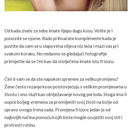
Od kada znate za sebe imate lijepu dugu kosu. Volite je i
ponosite se njome. Rado prihvaćate komplimente kada je
pustite da vam se u slapovima slijeva niz leđa i mazi vas pri
svakom koraku. No nedavno se gledajući fotografije
primijetile da se čini kao da stoljećima imate istu frizuru.
Čini li vam se da ste napokon spremne za veliku promjenu?
Žene često rezanje kose poistovjećuju s velikim promjenama u
životu i ono služi kao obilježavanje novog perioda. Stoga ima li
uopće boljeg vremena za promijeniti svoj život na bolje od
upravo ovoga trena sada. Promjena frizure jedan je od
najboljih načina pomoću kojih biste mogle osvježiti svoj stil i
protresti rutinu.