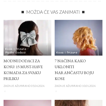
MOŽDA ĆE VAS ZANIMATI
Kosa i frizure
Modni dodaci
Kosa i frizure
MODNI DODACI ZA
7 NAČINA KAKO
KOSU: 15 MUST-HAVE
UKLONITI
KOMADA ZA SVAKU
NARANČASTU BOJU
PRILIKU
KOSE
ZADNJE AŽURIRANO 05.04.2024.
ZADNJE AŽURIRANO 10.01.2024.