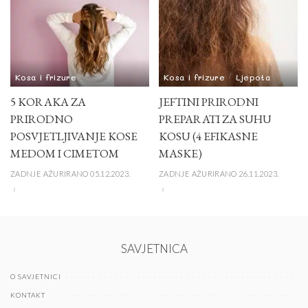
Kosa i frizure
Kosa i frizure
Ljepota
5 KORAKA ZA
JEFTINI PRIRODNI
PRIRODNO
PREPARATI ZA SUHU
POSVJETLJIVANJE KOSE
KOSU (4 EFIKASNE
MEDOM I CIMETOM
MASKE)
ZADNJE AŽURIRANO 05.12.2023.
ZADNJE AŽURIRANO 26.11.2023.
SAVJETNICA
O SAVJETNICI
KONTAKT