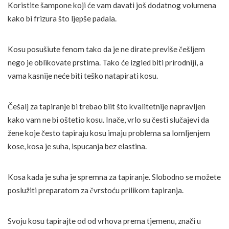
Koristite šampone koji će vam davati još dodatnog volumena
kako bi frizura što ljepše padala.
Kosu posušiute fenom tako da je ne dirate previše češljem
nego je oblikovate prstima. Tako će izgled biti prirodniji, a
vama kasnije neće biti teško natapirati kosu.
Češalj za tapiranje bi trebao biit što kvalitetnije napravljen
kako vam ne bi oštetio kosu. Inače, vrlo su česti slučajevi da
žene koje često tapiraju kosu imaju problema sa lomljenjem
kose, kosa je suha, ispucanja bez elastina.
Kosa kada je suha je spremna za tapiranje. Slobodno se možete
poslužiti preparatom za čvrstoću prilikom tapiranja.
Svoju kosu tapirajte od od vrhova prema tjemenu, znači u