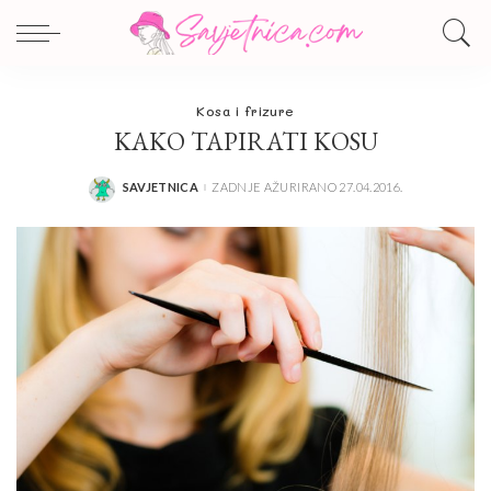
Kosa i frizure
KAKO TAPIRATI KOSU
SAVJETNICA
ZADNJE AŽURIRANO 27.04.2016.
POSTED
BY