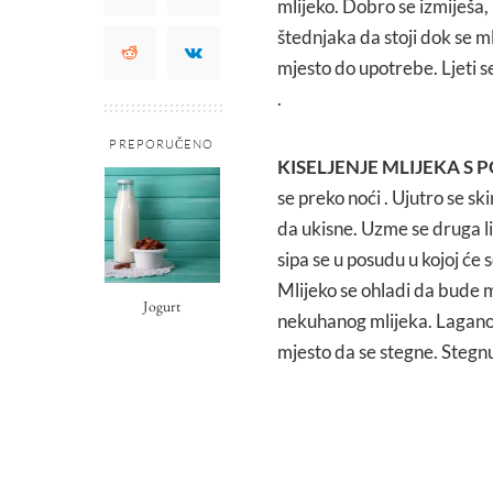
mlijeko. Dobro se izmiješa, 
štednjaka da stoji dok se m
mjesto do upotrebe. Ljeti s
.
PREPORUČENO
KISELJENJE MLIJEKA S
se preko noći . Ujutro se ski
da ukisne. Uzme se druga li
sipa se u posudu u kojoj će s
Mlijeko se ohladi da bude m
Jogurt
nekuhanog mlijeka. Lagano s
mjesto da se stegne. Stegnu