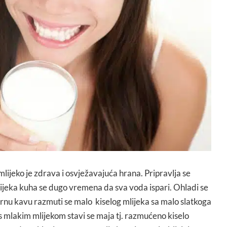
 mlijeko je zdrava i osvježavajuća hrana. Pripravlja se
lijeka kuha se dugo vremena da sva voda ispari. Ohladi se
crnu kavu razmuti se malo kiselog mlijeka sa malo slatkoga
s mlakim mlijekom stavi se maja tj. razmućeno kiselo