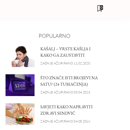
0
POPULARNO
KAŠALJ – VRSTE KAŠLJA I
KAKO GA ZAUSTAVITI
ZADNJE AŽURIRANO 11.02.2020.
ŠTO ZNAČE ISTI BROJEVI NA
SATU? (24 TUMAČENJA)
ZADNJE AŽURIRANO 05.04.2023.
SAVJETI KAKO NAPRAVITI
ZDRAVI SENDVIČ
ZADNJE AŽURIRANO 04.05.2016.