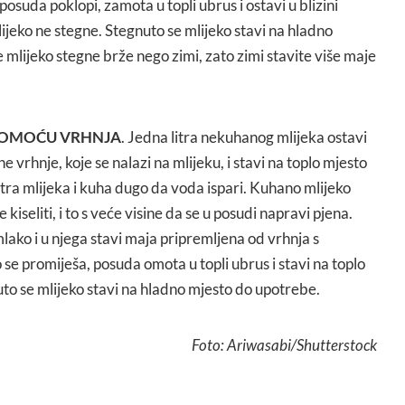
posuda poklopi, zamota u topli ubrus i ostavi u blizini
lijeko ne stegne. Stegnuto se mlijeko stavi na hladno
e mlijeko stegne brže nego zimi, zato zimi stavite više maje
 POMOĆU VRHNJA
. Jedna litra nekuhanog mlijeka ostavi
ne vrhnje, koje se nalazi na mlijeku, i stavi na toplo mjesto
tra mlijeka i kuha dugo da voda ispari. Kuhano mlijeko
e kiseliti, i to s veće visine da se u posudi napravi pjena.
lako i u njega stavi maja pripremljena od vrhnja s
e promiješa, posuda omota u topli ubrus i stavi na toplo
to se mlijeko stavi na hladno mjesto do upotrebe.
Foto: Ariwasabi/Shutterstock