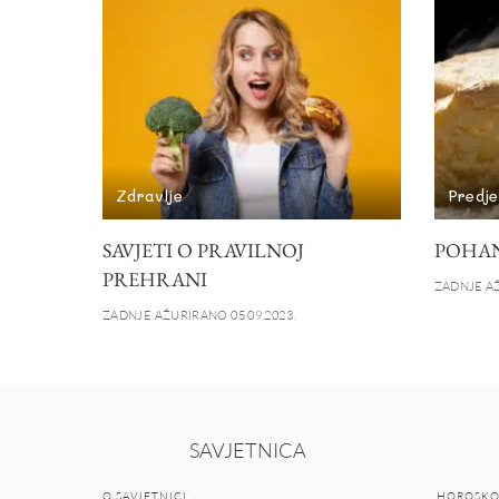
Zdravlje
Predje
SAVJETI O PRAVILNOJ
POHAN
PREHRANI
ZADNJE AŽ
ZADNJE AŽURIRANO 05.09.2023.
SAVJETNICA
O SAVJETNICI
HOROSKO