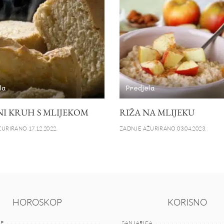
la
Predjela
I KRUH S MLIJEKOM
RIŽA NA MLIJEKU
URIRANO 17.12.2022.
ZADNJE AŽURIRANO 03.04.2023.
HOROSKOP
KORISNO
P
SANJARICA