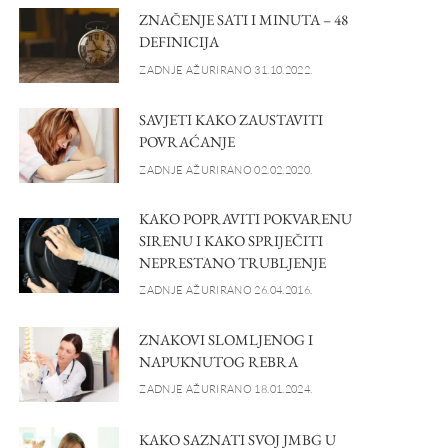
ZNAČENJE SATI I MINUTA – 48
DEFINICIJA
ZADNJE AŽURIRANO 31.10.2022.
SAVJETI KAKO ZAUSTAVITI
POVRAĆANJE
ZADNJE AŽURIRANO 02.02.2020.
KAKO POPRAVITI POKVARENU
SIRENU I KAKO SPRIJEČITI
NEPRESTANO TRUBLJENJE
ZADNJE AŽURIRANO 26.04.2016.
ZNAKOVI SLOMLJENOG I
NAPUKNUTOG REBRA
ZADNJE AŽURIRANO 18.01.2024.
KAKO SAZNATI SVOJ JMBG U