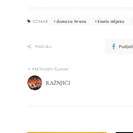
domaća hrana
kiselo mlijeko
OZNAKE
Podijel
PODIJELI
PRETHODNI ČLANAK
RAŽNJIĆI