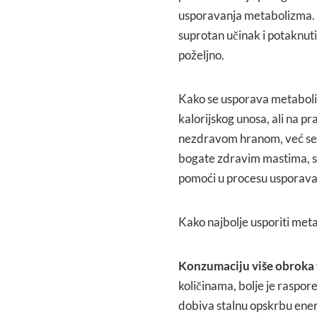
usporavanja metabolizma. 
suprotan učinak i potaknuti 
poželjno.
Kako se usporava metaboli
kalorijskog unosa, ali na p
nezdravom hranom, već se u
bogate zdravim mastima, sl
pomoći u procesu usporavan
Kako najbolje usporiti met
Konzumaciju više obroka 
količinama, bolje je raspore
dobiva stalnu opskrbu ene