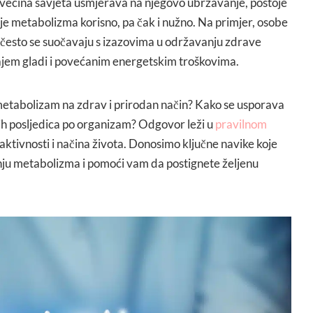
se većina savjeta usmjerava na njegovo ubrzavanje, postoje
je metabolizma korisno, pa čak i nužno. Na primjer, osobe
esto se suočavaju s izazovima u održavanju zdrave
ajem gladi i povećanim energetskim troškovima.
 metabolizam na zdrav i prirodan način? Kako se usporava
h posljedica po organizam? Odgovor leži u
pravilnom
e aktivnosti i načina života. Donosimo ključne navike koje
nju metabolizma i pomoći vam da postignete željenu