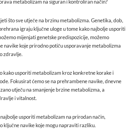
orava metabolizam na siguran i kontroliran način?
jeti što sve utječe na brzinu metabolizma. Genetika, dob,
 prehrana igraju ključne uloge u tome kako najbolje usporiti
možemo mijenjati genetske predispozicije, možemo
ne navike koje prirodno potiču usporavanje metabolizma
o zdravlje.
o kako usporiti metabolizam kroz konkretne korake i
ode. Fokusirat ćemo se na prehrambene navike, dnevne
kazano utječu na smanjenje brzine metabolizma, a
vlje i vitalnost.
o najbolje usporiti metabolizam na prirodan način,
mo ključne navike koje mogu napraviti razliku.