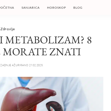
POČETNA
SANJARICA
HOROSKOP
BLOG
Zdravlje
I METABOLIZAM? 8
E MORATE ZNATI
ZADNJE AŽURIRANO 27.02.2025.