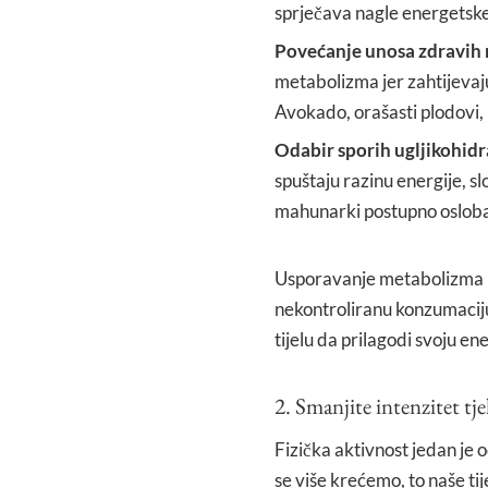
sprječava nagle energetsk
Povećanje unosa zdravih 
metabolizma jer zahtijevaju
Avokado, orašasti plodovi, 
Odabir sporih ugljikohidr
spuštaju razinu energije, slo
mahunarki postupno oslobađ
Usporavanje metabolizma kro
nekontroliranu konzumacij
tijelu da prilagodi svoju e
2. Smanjite intenzitet tje
Fizička aktivnost jedan je 
se više krećemo, to naše tij