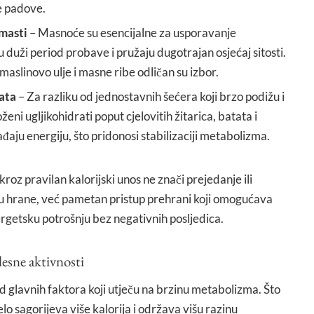
e padove.
masti
– Masnoće su esencijalne za usporavanje
 duži period probave i pružaju dugotrajan osjećaj sitosti.
maslinovo ulje i masne ribe odličan su izbor.
ata
– Za razliku od jednostavnih šećera koji brzo podižu i
ženi ugljikohidrati poput cjelovitih žitarica, batata i
aju energiju, što pridonosi stabilizaciji metabolizma.
z pravilan kalorijski unos ne znači prejedanje ili
u hrane, već pametan pristup prehrani koji omogućava
nergetsku potrošnju bez negativnih posljedica.
lesne aktivnosti
od glavnih faktora koji utječu na brzinu metabolizma. Što
elo sagorijeva više kalorija i održava višu razinu