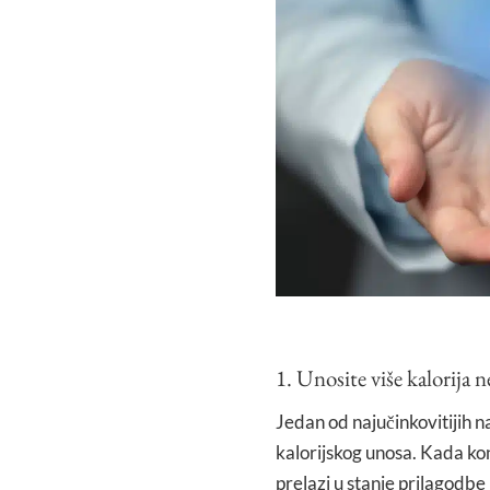
1. Unosite više kalorija n
Jedan od najučinkovitijih n
kalorijskog unosa. Kada kon
prelazi u stanje prilagodbe