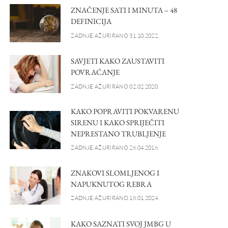
ZNAČENJE SATI I MINUTA – 48
DEFINICIJA
ZADNJE AŽURIRANO 31.10.2022.
SAVJETI KAKO ZAUSTAVITI
POVRAĆANJE
ZADNJE AŽURIRANO 02.02.2020.
KAKO POPRAVITI POKVARENU
SIRENU I KAKO SPRIJEČITI
NEPRESTANO TRUBLJENJE
ZADNJE AŽURIRANO 26.04.2016.
ZNAKOVI SLOMLJENOG I
NAPUKNUTOG REBRA
ZADNJE AŽURIRANO 18.01.2024.
KAKO SAZNATI SVOJ JMBG U