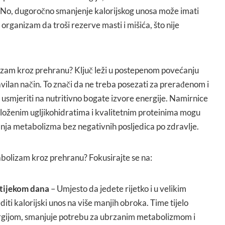
No, dugoročno smanjenje kalorijskog unosa može imati
organizam da troši rezerve masti i mišića, što nije
zam kroz prehranu? Ključ leži u postepenom povećanju
ravilan način. To znači da ne treba posezati za prerađenom i
smjeriti na nutritivno bogate izvore energije. Namirnice
oženim ugljikohidratima i kvalitetnim proteinima mogu
ja metabolizma bez negativnih posljedica po zdravlje.
abolizam kroz prehranu? Fokusirajte se na:
tijekom dana
– Umjesto da jedete rijetko i u velikim
diti kalorijski unos na više manjih obroka. Time tijelo
rgijom, smanjuje potrebu za ubrzanim metabolizmom i