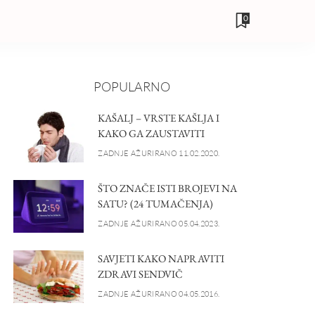
0
POPULARNO
KAŠALJ – VRSTE KAŠLJA I
KAKO GA ZAUSTAVITI
ZADNJE AŽURIRANO 11.02.2020.
ŠTO ZNAČE ISTI BROJEVI NA
SATU? (24 TUMAČENJA)
ZADNJE AŽURIRANO 05.04.2023.
SAVJETI KAKO NAPRAVITI
ZDRAVI SENDVIČ
ZADNJE AŽURIRANO 04.05.2016.