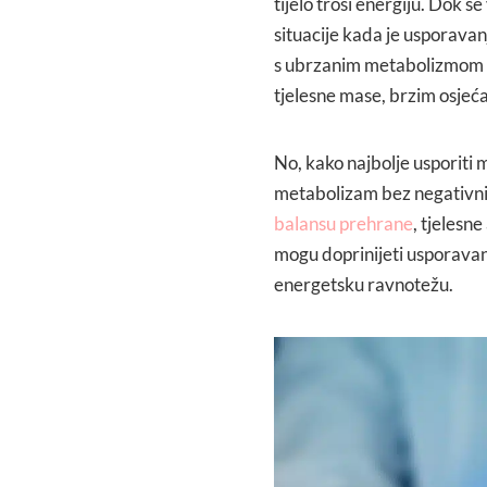
tijelo troši energiju. Dok 
situacije kada je usporavan
s ubrzanim metabolizmom č
tjelesne mase, brzim osjeć
No, kako najbolje usporiti
metabolizam bez negativni
balansu prehrane
, tjelesn
mogu doprinijeti usporava
energetsku ravnotežu.