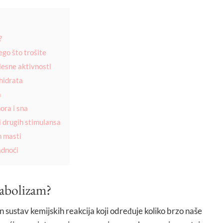
?
ego što trošite
elesne aktivnosti
ohidrata
a
ora i sna
i drugih stimulansa
h masti
adnoći
abolizam?
sustav kemijskih reakcija koji određuje koliko brzo naše