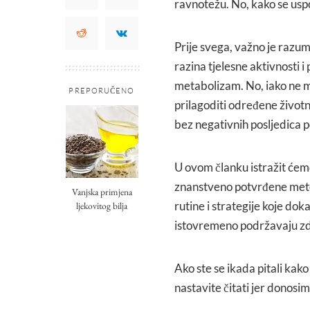
ravnotežu. No, kako se usp
Prije svega, važno je razum
razina tjelesne aktivnosti i
metabolizam. No, iako ne 
PREPORUČENO
prilagoditi određene život
bez negativnih posljedica p
U ovom članku istražit ćem
znanstveno potvrđene met
Vanjska primjena
rutine i strategije koje do
ljekovitog bilja
istovremeno podržavaju zdra
Ako ste se ikada pitali kak
nastavite čitati jer donosi