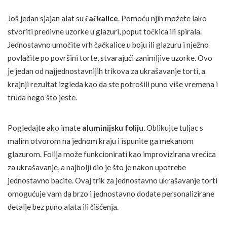
Još jedan sjajan alat su
čačkalice
. Pomoću njih možete lako
stvoriti predivne uzorke u glazuri, poput točkica ili spirala.
Jednostavno umočite vrh čačkalice u boju ili glazuru i nježno
povlačite po površini torte, stvarajući zanimljive uzorke. Ovo
je jedan od najjednostavnijih trikova za ukrašavanje torti, a
krajnji rezultat izgleda kao da ste potrošili puno više vremena i
truda nego što jeste.
Pogledajte ako imate
aluminijsku foliju
. Oblikujte tuljac s
malim otvorom na jednom kraju i ispunite ga mekanom
glazurom. Folija može funkcionirati kao improvizirana vrećica
za ukrašavanje, a najbolji dio je što je nakon upotrebe
jednostavno bacite. Ovaj trik za jednostavno ukrašavanje torti
omogućuje vam da brzo i jednostavno dodate personalizirane
detalje bez puno alata ili čišćenja.