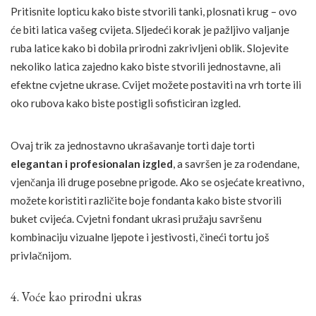
Pritisnite lopticu kako biste stvorili tanki, plosnati krug – ovo
će biti latica vašeg cvijeta. Sljedeći korak je pažljivo valjanje
ruba latice kako bi dobila prirodni zakrivljeni oblik. Slojevite
nekoliko latica zajedno kako biste stvorili jednostavne, ali
efektne cvjetne ukrase. Cvijet možete postaviti na vrh torte ili
oko rubova kako biste postigli sofisticiran izgled.
Ovaj trik za jednostavno ukrašavanje torti daje torti
elegantan i profesionalan izgled
, a savršen je za rođendane,
vjenčanja ili druge posebne prigode. Ako se osjećate kreativno,
možete koristiti različite boje fondanta kako biste stvorili
buket cvijeća. Cvjetni fondant ukrasi pružaju savršenu
kombinaciju vizualne ljepote i jestivosti, čineći tortu još
privlačnijom.
4. Voće kao prirodni ukras