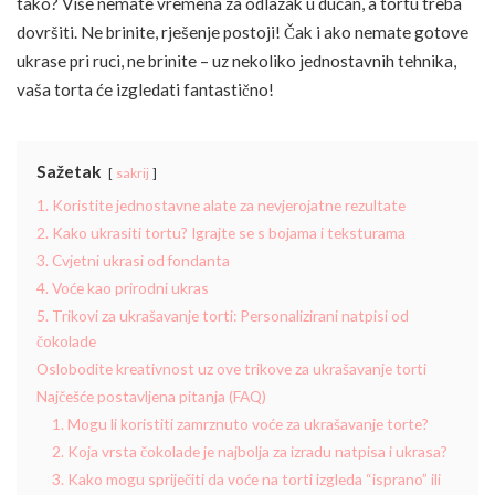
tako? Više nemate vremena za odlazak u dućan, a tortu treba
dovršiti. Ne brinite, rješenje postoji! Čak i ako nemate gotove
ukrase pri ruci, ne brinite – uz nekoliko jednostavnih tehnika,
vaša torta će izgledati fantastično!
Sažetak
sakrij
1. Koristite jednostavne alate za nevjerojatne rezultate
2. Kako ukrasiti tortu? Igrajte se s bojama i teksturama
3. Cvjetni ukrasi od fondanta
4. Voće kao prirodni ukras
5. Trikovi za ukrašavanje torti: Personalizirani natpisi od
čokolade
Oslobodite kreativnost uz ove trikove za ukrašavanje torti
Najčešće postavljena pitanja (FAQ)
1. Mogu li koristiti zamrznuto voće za ukrašavanje torte?
2. Koja vrsta čokolade je najbolja za izradu natpisa i ukrasa?
3. Kako mogu spriječiti da voće na torti izgleda “isprano” ili