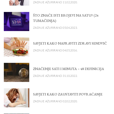
ZADNJE AŽURIRANO 11.02.2020.
ŠTO ZNAČE ISTI BROJEVI NA SATU? (24
TUMAČENJA)
ZADNJE AŽURIRANO 05.04.2023.
SAVJETI KAKO NAPRAVITI ZDRAVI SENDVIČ
ZADNJE AŽURIRANO 04.05.2016.
ZNAČENJE SATI I MINUTA – 48 DEFINICIJA
ZADNJE AŽURIRANO 31.10.2022.
SAVJETI KAKO ZAUSTAVITI POVRAĆANJE
ZADNJE AŽURIRANO 02.02.2020.