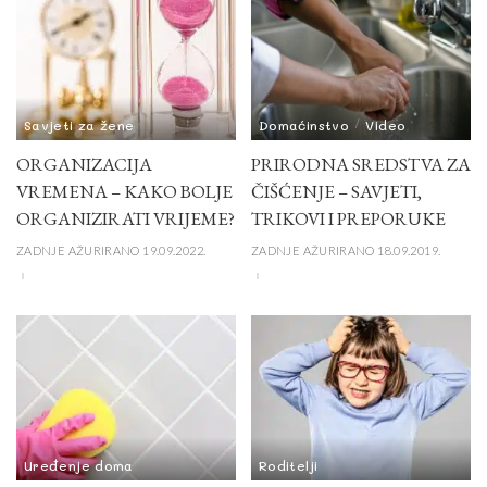
Savjeti za žene
Domaćinstvo
Video
ORGANIZACIJA
PRIRODNA SREDSTVA ZA
VREMENA – KAKO BOLJE
ČIŠĆENJE – SAVJETI,
ORGANIZIRATI VRIJEME?
TRIKOVI I PREPORUKE
ZADNJE AŽURIRANO 19.09.2022.
ZADNJE AŽURIRANO 18.09.2019.
Uređenje doma
Roditelji