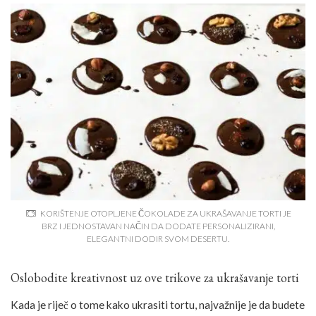
KORIŠTENJE OTOPLJENE ČOKOLADE ZA UKRAŠAVANJE TORTI JE
BRZ I JEDNOSTAVAN NAČIN DA DODATE PERSONALIZIRANI,
ELEGANTNI DODIR SVOM DESERTU.
Oslobodite kreativnost uz ove trikove za ukrašavanje torti
Kada je riječ o tome kako ukrasiti tortu, najvažnije je da budete