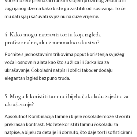
Voće možete premazati tankim slojem prozirnog želatina ili
zagrijanog džema kako biste ga zaštitili od isušivanja. To će
mu dati sjaj i sačuvati svježinu na duže vrijeme.
4. Kako mogu napraviti tortu koja izgleda
profesionalno, ali uz minimalno iskustvo?
Počnite s jednostavnim trikovima poput korištenja svježeg
voća i osnovnih alata kao što su žlica ili čačkalica za
ukrašavanje. Čokoladni natpisi i oblici također dodaju
elegantan izgled bez puno truda.
5. Mogu li koristiti tamnu i bijelu čokoladu zajedno za
ukrašavanje?
Apsolutno! Kombinacija tamne i bijele čokolade može stvoriti
prekrasan kontrast. Možete koristiti tamnu čokoladu za
natpise, a bijelu za detalje ili obrnuto, što daje torti sofisticirani