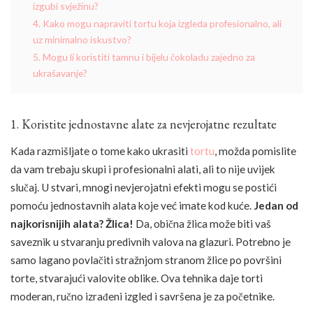
izgubi svježinu?
4. Kako mogu napraviti tortu koja izgleda profesionalno, ali
uz minimalno iskustvo?
5. Mogu li koristiti tamnu i bijelu čokoladu zajedno za
ukrašavanje?
1. Koristite jednostavne alate za nevjerojatne rezultate
Kada razmišljate o tome kako ukrasiti
tortu
, možda pomislite
da vam trebaju skupi i profesionalni alati, ali to nije uvijek
slučaj. U stvari, mnogi nevjerojatni efekti mogu se postići
pomoću jednostavnih alata koje već imate kod kuće.
Jedan od
najkorisnijih alata? Žlica!
Da, obična žlica može biti vaš
saveznik u stvaranju predivnih valova na glazuri. Potrebno je
samo lagano povlačiti stražnjom stranom žlice po površini
torte, stvarajući valovite oblike. Ova tehnika daje torti
moderan, ručno izrađeni izgled i savršena je za početnike.