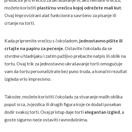
prebacite je u vrećicu za ukrašavanje ili, ako nemate vrećicu,
možete koristiti
plastičnu vrećicu kojoj odrežete mali kut
.
Ovaj improvizirani alat funkcionira savršeno za pisanje ili
crtanje na torti.
Kada pripremite vrećicu s čokoladom,
jednostavno pišite ili
crtajte
na papiru za pečenje
. Ostavite čokoladu da se
stvrdne u hladnjaku i zatim pažljivo prebacite natpis ili oblik na
tortu. Ovaj trik za jednostavno ukrašavanje torti omogućuje
vam da tortu personalizirate bez puno truda, a konačni rezultat
izgleda vrlo impresivno.
Također, možete koristiti čokoladu za stvaranje malih oblika
poput srca, zvjezdica ili drugih figura koje će dodati poseban
dodir svakoj torti. Ovaj pristup daje torti
elegantan izgled
, a
goste sigurno neće ostaviti ravnodušnima.