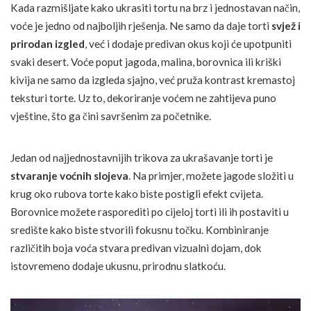
Kada razmišljate kako ukrasiti tortu na brz i jednostavan način,
voće je jedno od najboljih rješenja. Ne samo da daje torti
svjež i
prirodan izgled
, već i dodaje predivan okus koji će upotpuniti
svaki desert. Voće poput jagoda, malina, borovnica ili kriški
kivija ne samo da izgleda sjajno, već pruža kontrast kremastoj
teksturi torte. Uz to, dekoriranje voćem ne zahtijeva puno
vještine, što ga čini savršenim za početnike.
Jedan od najjednostavnijih trikova za ukrašavanje torti je
stvaranje voćnih slojeva
. Na primjer, možete jagode složiti u
krug oko rubova torte kako biste postigli efekt cvijeta.
Borovnice možete rasporediti po cijeloj torti ili ih postaviti u
središte kako biste stvorili fokusnu točku. Kombiniranje
različitih boja voća stvara predivan vizualni dojam, dok
istovremeno dodaje ukusnu, prirodnu slatkoću.