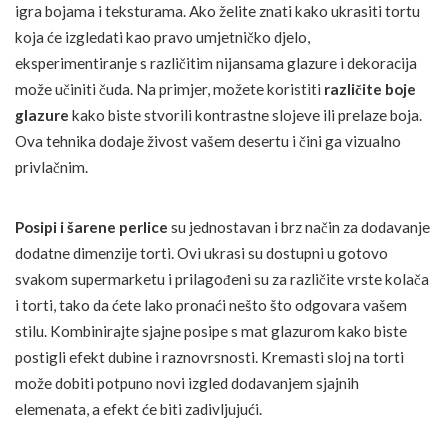
igra bojama i teksturama. Ako želite znati kako ukrasiti tortu
koja će izgledati kao pravo umjetničko djelo,
eksperimentiranje s različitim nijansama glazure i dekoracija
može učiniti čuda. Na primjer, možete koristiti
različite boje
glazure
kako biste stvorili kontrastne slojeve ili prelaze boja.
Ova tehnika dodaje živost vašem desertu i čini ga vizualno
privlačnim.
Posipi i šarene perlice
su jednostavan i brz način za dodavanje
dodatne dimenzije torti. Ovi ukrasi su dostupni u gotovo
svakom supermarketu i prilagođeni su za različite vrste kolača
i torti, tako da ćete lako pronaći nešto što odgovara vašem
stilu. Kombinirajte sjajne posipe s mat glazurom kako biste
postigli efekt dubine i raznovrsnosti. Kremasti sloj na torti
može dobiti potpuno novi izgled dodavanjem sjajnih
elemenata, a efekt će biti zadivljujući.