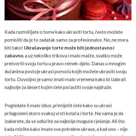
Kada razmišljate o tome kako ukrasiti tortu, često možete
pomisliti da je to zadatak samo za profesionalce. No, ne mora
biti tako!
Ukrašavanje torte može biti jednostavno i
zabavno
, a uz nekoliko trikova i malo mašte, svatko može
pretvoriti svoju tortu u pravo remek-djelo. Danas u mnogim
dućanima postoje ukrasi pomoću kojih možete ukrasiti svoju
tortu. Dovoljno je samo imati malo vremena kako bi izabrali
najbolje za desert kojim ćete počastiti svoje najdraže.
Pogledate li malo izbor, primijetit ćete kako su ukrasi
prilagođeni skoro svakoj vrsti kolača i torte. Na vama je da
izaberete, da se odlučite za najbolje moguće rješenje. Ali što
kada mislite kako imate sve potrebne ukrase, a kad ono – nije