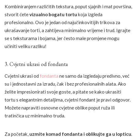
Kombiniranjem različitih tekstura, poput sjajnih i mat površina,
stvorit ćete
vizualno bogatu tortu
koja izgleda
profesionalno. Ovo je jedan od najučinkovitijih trikova za
ukrašavanje torti, a zahtijeva minimalno vrijeme i trud. Igrajte
se s teksturama i bojama, jer često male promjene mogu
učiniti veliku razliku!
3. Cvjetni ukrasi od fondanta
Cvjetni ukrasi od
fondanta
ne samo da izgledaju predivno, već
su i jednostavni za izradu, čak i bez profesionalnih alata. Ako
želite impresionirati svoje goste, a pitate se kako ukrasiti
tortu s elegantnim detaljima, cvjetni fondant je pravi odgovor.
Možete napraviti osnovne cvjetne oblike poput ruža ili
tratinčica uz minimalno truda.
Za početak,
uzmite komad fondanta i oblikujte ga u lopticu
.