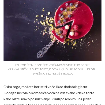
KORIŠTENJE SVJEŽEG VOĆA MOŽE SAVRŠENO PODIĆI
MINIMALISTIČKI IZGLED TORTE, DODAJUĆI JOJ PRIRODNU LJEPOTU I
SVJEŽINU BEZ PREVIŠE TRUDA.
Osim toga, možete koristiti voće i kao dodatak glazuri.
Dodajte nekoliko komadića voća na vrh svake kriške torte
kako biste svako posluživanje učinili posebnim. Još jedan
zanimljiv trik je
lagano
posuti voće šećerom u prahu
, što daje