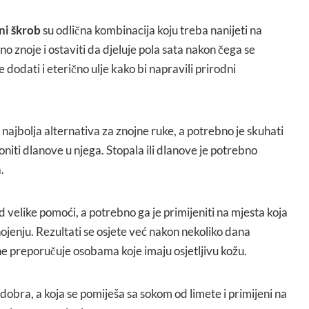
ni škrob
su odlična kombinacija koju treba nanijeti na
o znoje i ostaviti da djeluje pola sata nakon čega se
dodati i eterično ulje kako bi napravili prirodni
 najbolja alternativa za znojne ruke, a potrebno je skuhati
oniti dlanove u njega. Stopala ili dlanove je potrebno
.
d velike pomoći, a potrebno ga je primijeniti na mjesta koja
jenju. Rezultati se osjete već nakon nekoliko dana
 ne preporučuje osobama koje imaju osjetljivu kožu.
o dobra, a koja se pomiješa sa sokom od limete i primijeni na