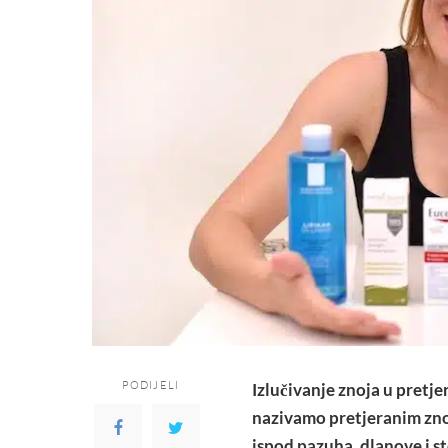
PODIJELI
Izlučivanje znoja u pretj
nazivamo pretjeranim zn
ispod pazuha, dlanove i s