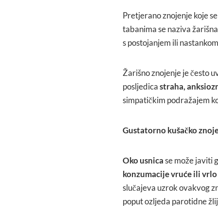
Pretjerano znojenje koje se
tabanima se naziva žarišna 
s postojanjem ili nastanko
Žarišno znojenje je često 
posljedica
straha, anksiozno
simpatičkim podražajem ko
Gustatorno kušačko znoj
Oko usnica
se može javiti 
konzumacije vruće ili vrl
slučajeva uzrok ovakvog zno
poput ozljeda parotidne žlij