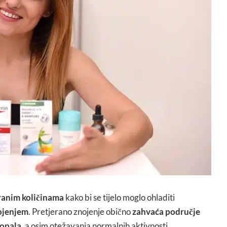
eranim količinama
kako bi se tijelo moglo ohladiti
ojenjem
. Pretjerano znojenje obično
zahvaća područje
topala
, a osim otežavanja normalnih aktivnosti,