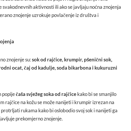
 svakodnevnih aktivnosti ili ako se javljaju noćna znojenja
erano znojenje uzrokuje povlačenje iz društva i
nojenja
ano znojenje su:
sok od rajčice, krumpir, pšenični sok,
rodni ocat, čaj od kadulje, soda bikarbona i kukuruzni
n popije
čaša svježeg soka od rajčice
kako bi se smanjilo
m rajčice na kožu se može nanijeti i krumpir izrezan na
protrljati rukama kako bi oslobodio svoj sok i nanijeti ga
javljuje prekomjerno znojenje.