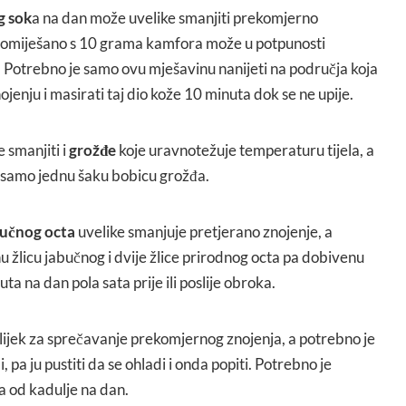
g sok
a na dan može uvelike smanjiti prekomjerno
omiješano s 10 grama kamfora može u potpunosti
. Potrebno je samo ovu mješavinu nanijeti na područja koja
enju i masirati taj dio kože 10 minuta dok se ne upije.
 smanjiti i
grožđe
koje uravnotežuje temperaturu tijela, a
 samo jednu šaku bobicu grožđa.
bučnog octa
uvelike smanjuje pretjerano znojenje, a
u žlicu jabučnog i dvije žlice prirodnog octa pa dobivenu
ta na dan pola sata prije ili poslije obroka.
lijek za sprečavanje prekomjernog znojenja, a potrebno je
, pa ju pustiti da se ohladi i onda popiti. Potrebno je
ja od kadulje na dan.