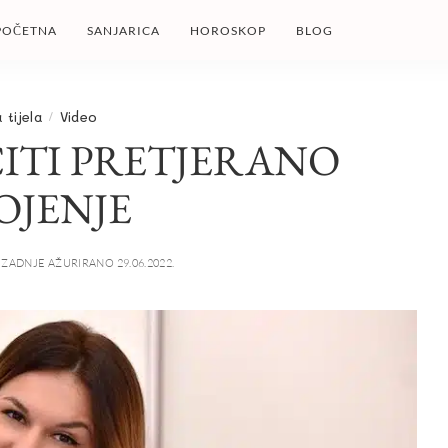
POČETNA
SANJARICA
HOROSKOP
BLOG
 tijela
Video
ČITI PRETJERANO
OJENJE
ZADNJE AŽURIRANO 29.06.2022.