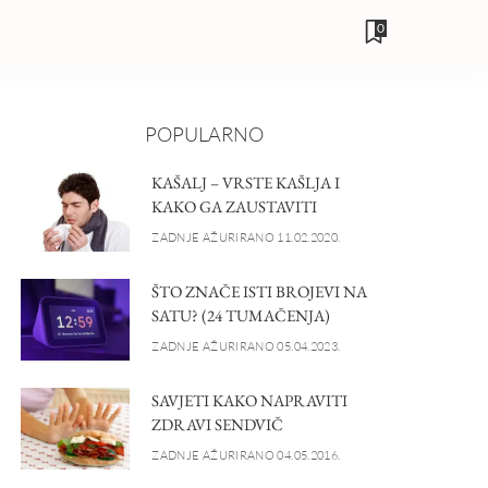
0
POPULARNO
KAŠALJ – VRSTE KAŠLJA I
KAKO GA ZAUSTAVITI
ZADNJE AŽURIRANO 11.02.2020.
ŠTO ZNAČE ISTI BROJEVI NA
SATU? (24 TUMAČENJA)
ZADNJE AŽURIRANO 05.04.2023.
SAVJETI KAKO NAPRAVITI
ZDRAVI SENDVIČ
ZADNJE AŽURIRANO 04.05.2016.