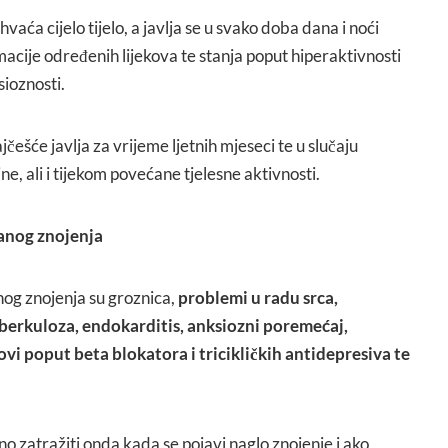
vaća cijelo tijelo, a javlja se u svako doba dana i noći
acije određenih lijekova te stanja poput hiperaktivnosti
sioznosti.
češće javlja za vrijeme ljetnih mjeseci te u slučaju
ne, ali i tijekom povećane tjelesne aktivnosti.
ranog znojenja
nog znojenja su groznica,
problemi u radu srca,
berkuloza, endokarditis, anksiozni poremećaj,
kovi poput beta blokatora i tricikličkih antidepresiva te
o zatražiti onda kada se pojavi naglo znojenje i ako