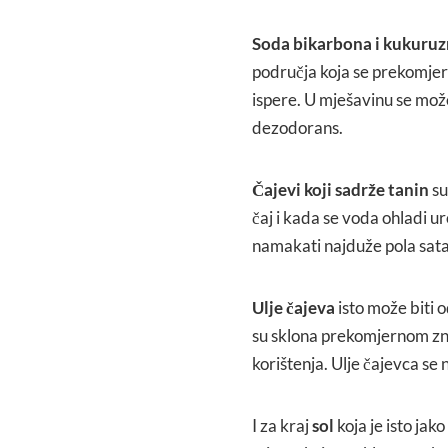
Soda bikarbona i kukuruz
područja koja se prekomjern
ispere. U mješavinu se može 
dezodorans.
Čajevi koji sadrže tanin
su
čaj i kada se voda ohladi ur
namakati najduže pola sata
Ulje čajeva
isto može biti o
su sklona prekomjernom zno
korištenja. Ulje čajevca se
I za kraj
sol
koja je isto jak