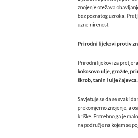
znojenje otežava obavljanje
bez poznatog uzroka. Pretj
uznemirenost.
Prirodni lijekovi protiv z
Prirodni lijekovi za pretjer
kokosovo ulje, grožđe, pri
škrob, tanin i ulje čajevca.
Savjetuje se da se svaki da
prekomjerno znojenje, a osi
kriške. Potrebno ga je malo 
na područje na kojem se po