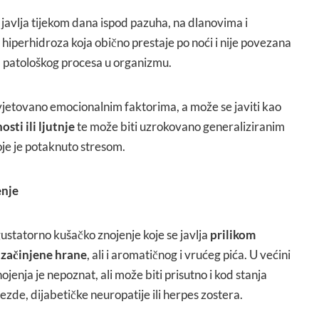
 javlja tijekom dana ispod pazuha, na dlanovima i
hiperhidroza koja obično prestaje po noći i nije povezana
m patološkog procesa u organizmu.
uvjetovano emocionalnim faktorima, a može se javiti kao
sti ili ljutnje
te može biti uzrokovano generaliziranim
je je potaknuto stresom.
enje
gustatorno kušačko znojenje koje se javlja
prilikom
o začinjene hrane
, ali i aromatičnog i vrućeg pića. U većini
jenja je nepoznat, ali može biti prisutno i kod stanja
ezde, dijabetičke neuropatije ili herpes zostera.