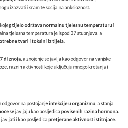
gu izazvati i sram te socijalna anksioznost.
 kojeg
tijelo održava normalnu tjelesnu temperaturu i
lna tjelesna temperatura je ispod 37 stupnjeva, a
trebne tvari i toksini iz tijela
.
7 dl znoja
, a znojenje se javlja kao odgovor na vanjske
oze, raznih aktivnosti koje uključuju mnogo kretanja i
an odgovor na postojanje
infekcije u organizmu
, a stanja
noće
se javljaju kao posljedica
povišenih razina hormona
.
javljati i kao posljedica
pretjerane aktivnosti štitnjače
.