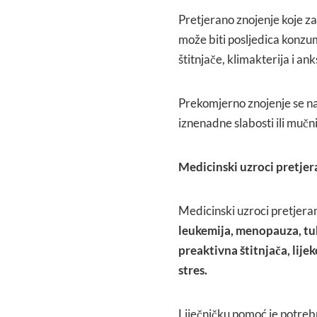
Pretjerano znojenje koje zah
može biti posljedica konzum
štitnjače, klimakterija i ank
Prekomjerno znojenje se naj
iznenadne slabosti ili mučni
Medicinski uzroci pretje
Medicinski uzroci pretjera
leukemija, menopauza, tu
preaktivna štitnjača, lije
stres.
Liječničku pomoć je potrebn