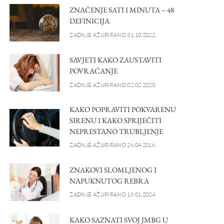
ZNAČENJE SATI I MINUTA – 48
DEFINICIJA
ZADNJE AŽURIRANO 31.10.2022.
SAVJETI KAKO ZAUSTAVITI
POVRAĆANJE
ZADNJE AŽURIRANO 02.02.2020.
KAKO POPRAVITI POKVARENU
SIRENU I KAKO SPRIJEČITI
NEPRESTANO TRUBLJENJE
ZADNJE AŽURIRANO 26.04.2016.
ZNAKOVI SLOMLJENOG I
NAPUKNUTOG REBRA
ZADNJE AŽURIRANO 18.01.2024.
KAKO SAZNATI SVOJ JMBG U