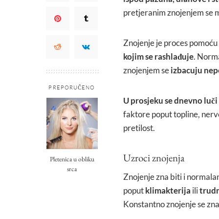
pretjeranim znojenjem se mo
Znojenje je proces pomoću
kojim se rashlađuje
. Norma
znojenjem se
izbacuju nepo
PREPORUČENO
U prosjeku se dnevno luči 
faktore poput topline, nerv
pretilost.
Uzroci znojenja
Pletenica u obliku
srca
Znojenje zna biti i normal
poput
klimakterija
ili
trud
Konstantno znojenje se zna 