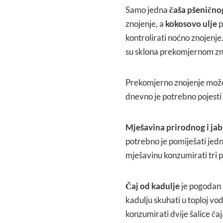
Samo jedna
čaša pšenično
znojenje, a
kokosovo ulje
p
kontrolirati noćno znojenje
su sklona prekomjernom znoj
Prekomjerno znojenje može
dnevno je potrebno pojesti
Mješavina prirodnog i ja
potrebno je pomiješati jedn
mješavinu konzumirati tri pu
Čaj od kadulje
je pogodan 
kadulju skuhati u toploj vodi
konzumirati dvije šalice ča