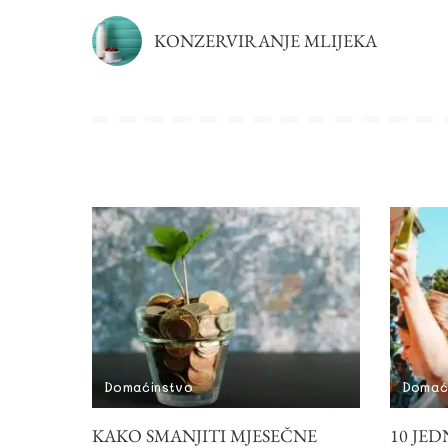
KONZERVIRANJE MLIJEKA
Domaćinstvo
Domać
KAKO SMANJITI MJESEČNE
10 JE