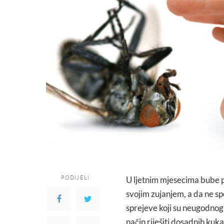
PODIJELI
U ljetnim mjesecima bube p
svojim zujanjem, a da ne s
sprejeve koji su neugodnog 
način riješiti dosadnih kuka