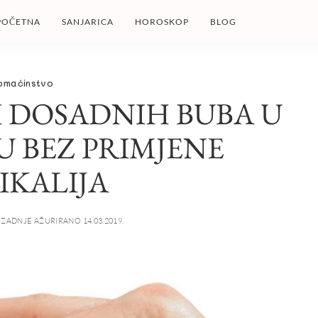
POČETNA
SANJARICA
HOROSKOP
BLOG
omaćinstvo
TI DOSADNIH BUBA U
 BEZ PRIMJENE
IKALIJA
ZADNJE AŽURIRANO 14.03.2019.