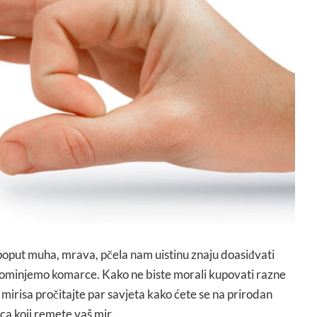
oput muha, mrava, pčela nam uistinu znaju doasiđvati
pominjemo komarce. Kako ne biste morali kupovati razne
mirisa pročitajte par savjeta kako ćete se na prirodan
ca koji remete vaš mir.