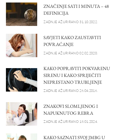
ZNAČENJE SATI I MINUTA – 48
DEFINICIJA
ZADNJE AŽURIRANO 31.10.2022.
SAVJETI KAKO ZAUSTAVITI
POVRAĆANJE
ZADNJE AŽURIRANO 02.02.2020.
KAKO POPRAVITI POKVARENU
SIRENU I KAKO SPRIJEČITI
NEPRESTANO TRUBLJENJE
ZADNJE AŽURIRANO 26.04.2016.
ZNAKOVI SLOMLJENOG I
NAPUKNUTOG REBRA
ZADNJE AŽURIRANO 18.01.2024.
KAKO SAZNATI SVOJ JMBG U