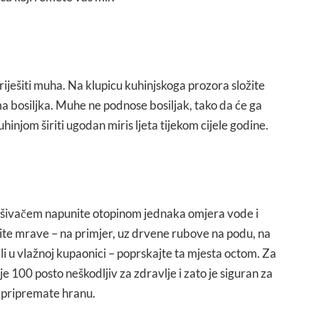
riješiti muha. Na klupicu kuhinjskoga prozora složite
ma bosiljka. Muhe ne podnose bosiljak, tako da će ga
uhinjom širiti ugodan miris ljeta tijekom cijele godine.
pršivačem napunite otopinom jednaka omjera vode i
čite mrave – na primjer, uz drvene rubove na podu, na
i u vlažnoj kupaonici – poprskajte ta mjesta octom. Za
 je 100 posto neškodljiv za zdravlje i zato je siguran za
 pripremate hranu.