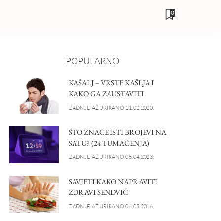
0
POPULARNO
KAŠALJ – VRSTE KAŠLJA I
KAKO GA ZAUSTAVITI
ZADNJE AŽURIRANO 11.02.2020.
ŠTO ZNAČE ISTI BROJEVI NA
SATU? (24 TUMAČENJA)
ZADNJE AŽURIRANO 05.04.2023.
SAVJETI KAKO NAPRAVITI
ZDRAVI SENDVIČ
ZADNJE AŽURIRANO 04.05.2016.