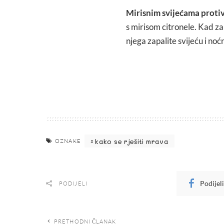
Mirisnim svijećama protiv
s mirisom citronele. Kad za 
njega zapalite svijeću i noćni
kako se rješiti mrava
OZNAKE
Podijel
PODIJELI
PRETHODNI ČLANAK