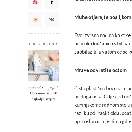
Muhe otjerajte bosiljkom
Evo izvrsna načina kako se 
nekoliko lončanica s biljka
PREPORUČENO
zaobilaziti, a vašom će se k
Mrave odvratite octom
Kako očistiti peglu?
Čistu plastičnu bocu s ras
Donosimo top 20
bijeloga octa. Gdje god uo
najboljih savjeta
kuhinjskome radnom stolu il
razliku od insekticida, ocat
upotrebu na mjestima gdje