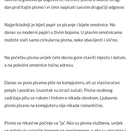
dan pročitajte pismo i vi ćete napisati sasvim drugačiji odgovor.
Najprikladniji je bijeli papir za pisanje i bijele omotnice. No
danas su moderni papiri u živim bojama. U plavim omotnicama
možete slati samo cirkularna pisma, neke obavijesti i slično.
Na početku pisma uvijek ćete desno gore staviti mjesto i datum,
a na poleđini omotnice točnu adresu.
Danas se puno pisama piše na kompjuteru, ali uz vlastoručan
potpis i pozdrav. Izuzetak su izrazi sućuti. Pisma osobnog
sadržaja pišu se rukom i tintom a nikada olovkom. Ljubavno
pismo pisano na kompjuteru nije nikada romantično.
Pismo se nikad ne počinje sa “ja”. Ako su pisma službena, uvijek
se potpisuju najprije imenom pa prezimenom, a ako su privatna i