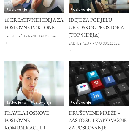
Poslovanje
Poslovanje
10 KREATIVNIH IDEJA ZA
IDEJE ZA PODJELU
POSLOVNE POKLONE
UREDSKOG PROSTORA
(TOP 5 IDEJA)
ZADNJE AŽURIRANO 14.03.2024.
ZADNJE AŽURIRANO 30.12.2023.
Izdvojeno
Poslovanje
Poslovanje
PRAVILA I OSNOVE
DRUŠTVENE MREŽE –
POSLOVNE
ZAŠTO SU I KAKO VAŽNE
KOMUNIKACIJE I
ZA POSLOVANJE