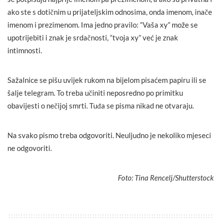
ako ste s dotičnim u prijateljskim odnosima, onda imenom, inače
imenom i prezimenom. Ima jedno pravilo: “Vaša xy” može se
upotrijebiti i znak je srdačnosti, “tvoja xy” već je znak
intimnosti.
Sažalnice se pišu uvijek rukom na bijelom pisaćem papiru ili se
šalje telegram. To treba učiniti neposredno po primitku
obavijesti o nečijoj smrti. Tuđa se pisma nikad ne otvaraju.
Na svako pismo treba odgovoriti. Neuljudno je nekoliko mjeseci
ne odgovoriti.
Foto: Tina Rencelj/Shutterstock