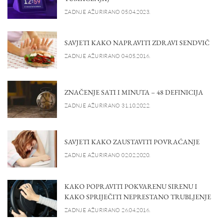
ZADNJE AŽURIRANO 05.04.2023.
SAVJETI KAKO NAPRAVITI ZDRAVI SENDVIČ
ZADNJE AŽURIRANO 04.05.2016.
ZNAČENJE SATI I MINUTA – 48 DEFINICIJA
ZADNJE AŽURIRANO 31.10.2022.
SAVJETI KAKO ZAUSTAVITI POVRAĆANJE
ZADNJE AŽURIRANO 02.02.2020.
KAKO POPRAVITI POKVARENU SIRENU I
KAKO SPRIJEČITI NEPRESTANO TRUBLJENJE
ZADNJE AŽURIRANO 26.04.2016.