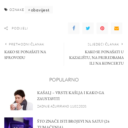
obavijest
OZNAKE
PODIJELI
PRETHODNI ČLANAK
SLJEDEĆI ČLANAK
KAKO SE PONAŠATI NA
KAKO SE PONAŠATI U
SPROVODU
KAZALIŠTU, NA PRIREDBAMA
ILI NA KONCERTU
POPULARNO
KAŠALJ – VRSTE KAŠLJA I KAKO GA
ZAUSTAVITI
ZADNJE AŽURIRANO 11.02.2020.
ŠTO ZNAČE ISTI BROJEVI NA SATU? (24
TUMAČENJA)