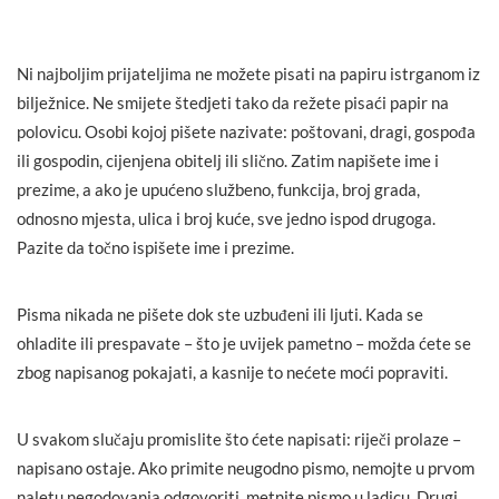
Ni najboljim prijateljima ne možete pisati na papiru istrganom iz
bilježnice. Ne smijete štedjeti tako da režete pisaći papir na
polovicu. Osobi kojoj pišete nazivate: poštovani, dragi, gospođa
ili gospodin, cijenjena obitelj ili slično. Zatim napišete ime i
prezime, a ako je upućeno službeno, funkcija, broj grada,
odnosno mjesta, ulica i broj kuće, sve jedno ispod drugoga.
Pazite da točno ispišete ime i prezime.
Pisma nikada ne pišete dok ste uzbuđeni ili ljuti. Kada se
ohladite ili prespavate – što je uvijek pametno – možda ćete se
zbog napisanog pokajati, a kasnije to nećete moći popraviti.
U svakom slučaju promislite što ćete napisati: riječi prolaze –
napisano ostaje. Ako primite neugodno pismo, nemojte u prvom
naletu negodovanja odgovoriti, metnite pismo u ladicu. Drugi