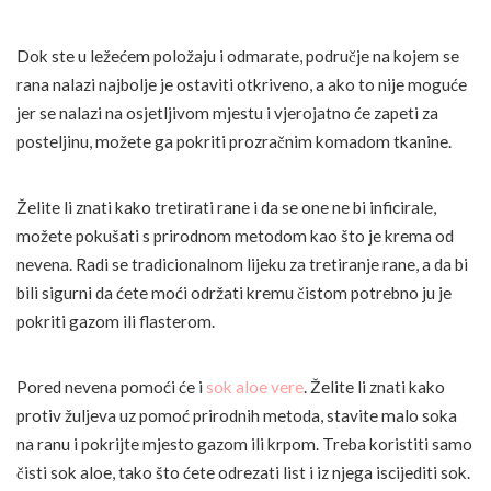
Dok ste u ležećem položaju i odmarate, područje na kojem se
rana nalazi najbolje je ostaviti otkriveno, a ako to nije moguće
jer se nalazi na osjetljivom mjestu i vjerojatno će zapeti za
posteljinu, možete ga pokriti prozračnim komadom tkanine.
Želite li znati kako tretirati rane i da se one ne bi inficirale,
možete pokušati s prirodnom metodom kao što je krema od
nevena. Radi se tradicionalnom lijeku za tretiranje rane, a da bi
bili sigurni da ćete moći održati kremu čistom potrebno ju je
pokriti gazom ili flasterom.
Pored nevena pomoći će i
sok aloe vere
. Želite li znati kako
protiv žuljeva uz pomoć prirodnih metoda, stavite malo soka
na ranu i pokrijte mjesto gazom ili krpom. Treba koristiti samo
čisti sok aloe, tako što ćete odrezati list i iz njega iscijediti sok.