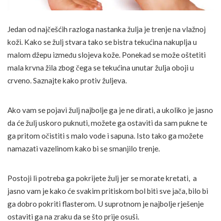
Jedan od najčešćih razloga nastanka žulja je trenje na vlažnoj
koži. Kako se žulj stvara tako se bistra tekućina nakuplja u
malom džepu između slojeva kože. Ponekad se može oštetiti
mala krvna žila zbog čega se tekućina unutar žulja oboji u
crveno. Saznajte kako protiv žuljeva.
Ako vam se pojavi žulj najbolje ga je ne dirati, a ukoliko je jasno
da će žulj uskoro puknuti, možete ga ostaviti da sam pukne te
ga pritom očistiti s malo vode i sapuna. Isto tako ga možete
namazati vazelinom kako bi se smanjilo trenje.
Postoji li potreba ga pokrijete žulj jer se morate kretati, a
jasno vam je kako će svakim pritiskom bol biti sve jača, bilo bi
ga dobro pokriti flasterom. U suprotnom je najbolje rješenje
ostaviti ga na zraku da se što prije osuši.