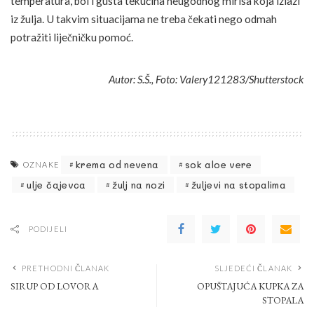
temperatura, bol i gusta tekućina neugodnog mirisa koja izlazi
iz žulja. U takvim situacijama ne treba čekati nego odmah
potražiti liječničku pomoć.
Autor: S.Š., Foto: Valery121283/Shutterstock
krema od nevena
sok aloe vere
OZNAKE
ulje čajevca
žulj na nozi
žuljevi na stopalima
PODIJELI
PRETHODNI ČLANAK
SLJEDEĆI ČLANAK
SIRUP OD LOVORA
OPUŠTAJUĆA KUPKA ZA
STOPALA