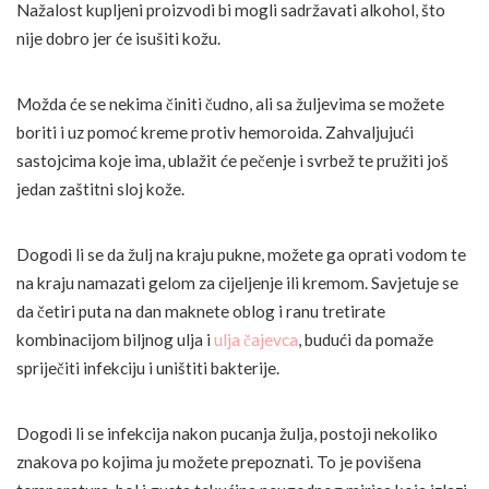
Nažalost kupljeni proizvodi bi mogli sadržavati alkohol, što
nije dobro jer će isušiti kožu.
Možda će se nekima činiti čudno, ali sa žuljevima se možete
boriti i uz pomoć kreme protiv hemoroida. Zahvaljujući
sastojcima koje ima, ublažit će pečenje i svrbež te pružiti još
jedan zaštitni sloj kože.
Dogodi li se da žulj na kraju pukne, možete ga oprati vodom te
na kraju namazati gelom za cijeljenje ili kremom. Savjetuje se
da četiri puta na dan maknete oblog i ranu tretirate
kombinacijom biljnog ulja i
ulja čajevca
, budući da pomaže
spriječiti infekciju i uništiti bakterije.
Dogodi li se infekcija nakon pucanja žulja, postoji nekoliko
znakova po kojima ju možete prepoznati. To je povišena