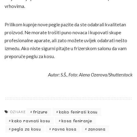
vrhovima.
Prilikom kupnje nove pegle pazite da ste odabrali kvalitetan
proizvod. Ne morate trošiti puno novaca i kupovati skupe
profesionalne aparate, ali zato možete uvijek odabrati nešto
između. Ako niste sigurni pitajte u frizerskom salonu da vam
preporuče peglu za kosu.
Autor: S.Š., Foto: Alena Ozerova/Shutterstock
frizure
kako fenirati kosu
OZNAKE
kako ravnati kosu
kosa feniranje
pegla za kosu
ravna kosa
zanosna