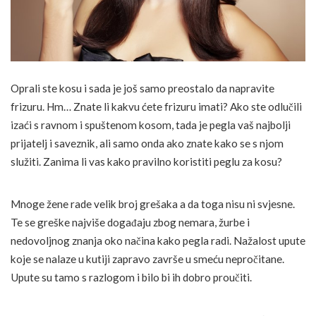
Oprali ste kosu i sada je još samo preostalo da napravite
frizuru. Hm… Znate li kakvu ćete frizuru imati? Ako ste odlučili
izaći s ravnom i spuštenom kosom, tada je pegla vaš najbolji
prijatelj i saveznik, ali samo onda ako znate kako se s njom
služiti. Zanima li vas kako pravilno koristiti peglu za kosu?
Mnoge žene rade velik broj grešaka a da toga nisu ni svjesne.
Te se greške najviše događaju zbog nemara, žurbe i
nedovoljnog znanja oko načina kako pegla radi. Nažalost upute
koje se nalaze u kutiji zapravo završe u smeću nepročitane.
Upute su tamo s razlogom i bilo bi ih dobro proučiti.