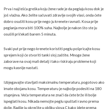
Prva i najčešća greška koju žene rade je da peglaju kosu dok je
još vlažna. Ako želite sačuvati zdravlje svojih vlasi, onda ćete
dobro osušiti kosu prije nego ju krenete ravnati. Kosa prije
peglanja mora biti 100% suha. Najbolje je nakon što ste ju
osušili pričekati barem 5 minuta.
Svaki put prije nego krenete koristiti peglu pošpricajte kosu
sprejem koji će stvoriti tanki sloj zaštite. Mnoge žene
zaborave na ovaj mali detalj i tako riskiraju probleme koji
mogu kasnije nastati.
Izbjegavajte stavljati maksimalnu temperaturu, pogotovo ako
imate obojanu kosu. Temperaturu je najbolje podesiti na 180
stupnjeva. Veća temperatura ne znači da ćete brže ili bolje
ispeglati kosu. Nikada nemojte peglu spuštati ravno prema
dolje. Radije ju okrećite u obliku slova C kako idete prema