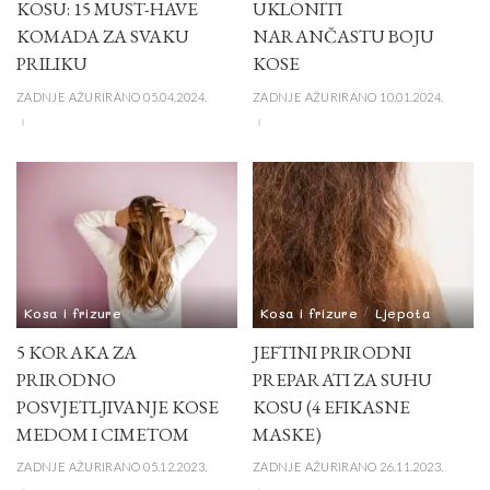
KOSU: 15 MUST-HAVE
UKLONITI
KOMADA ZA SVAKU
NARANČASTU BOJU
PRILIKU
KOSE
ZADNJE AŽURIRANO 05.04.2024.
ZADNJE AŽURIRANO 10.01.2024.
Kosa i frizure
Kosa i frizure
Ljepota
5 KORAKA ZA
JEFTINI PRIRODNI
PRIRODNO
PREPARATI ZA SUHU
POSVJETLJIVANJE KOSE
KOSU (4 EFIKASNE
MEDOM I CIMETOM
MASKE)
ZADNJE AŽURIRANO 05.12.2023.
ZADNJE AŽURIRANO 26.11.2023.