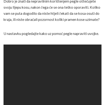
Dobro je znati da nepravilnim korištenjem pegle oštećujete
svoju lijepu kosu, nakon čega će se ona teško oporaviti. Koliko
vam se puta dogodilo da niste htjeli čekati da se kosa osuši do
kraja, ili niste obraćali pozornost koliki pramen kose uzimate?
U nastavku pogledajte kako uz pomoć pegle napraviti uvojke.