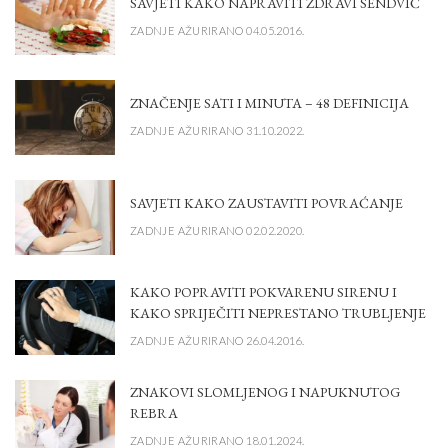
SAVJETI KAKO NAPRAVITI ZDRAVI SENDVIČ
ZADNJE AŽURIRANO 04.05.2016.
ZNAČENJE SATI I MINUTA – 48 DEFINICIJA
ZADNJE AŽURIRANO 31.10.2022.
SAVJETI KAKO ZAUSTAVITI POVRAĆANJE
ZADNJE AŽURIRANO 02.02.2020.
KAKO POPRAVITI POKVARENU SIRENU I
KAKO SPRIJEČITI NEPRESTANO TRUBLJENJE
ZADNJE AŽURIRANO 26.04.2016.
ZNAKOVI SLOMLJENOG I NAPUKNUTOG
REBRA
ZADNJE AŽURIRANO 18.01.2024.