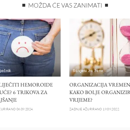
MOŽDA ĆE VAS ZANIMATI
iječnik
Savjeti za žene
LIJEČITI HEMOROIDE
ORGANIZACIJA VREMEN
UĆE? 6 TRIKOVA ZA
KAKO BOLJE ORGANIZI
JŠANJE
VRIJEME?
URIRANO 06.09.2024.
ZADNJE AŽURIRANO 19.09.2022.