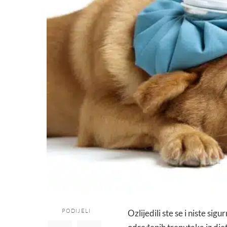
PODIJELI
Ozlijedili ste se i niste sig