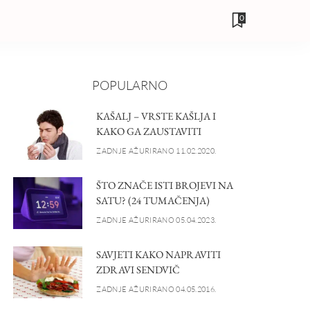
0
POPULARNO
KAŠALJ – VRSTE KAŠLJA I
KAKO GA ZAUSTAVITI
ZADNJE AŽURIRANO 11.02.2020.
ŠTO ZNAČE ISTI BROJEVI NA
SATU? (24 TUMAČENJA)
ZADNJE AŽURIRANO 05.04.2023.
SAVJETI KAKO NAPRAVITI
ZDRAVI SENDVIČ
ZADNJE AŽURIRANO 04.05.2016.