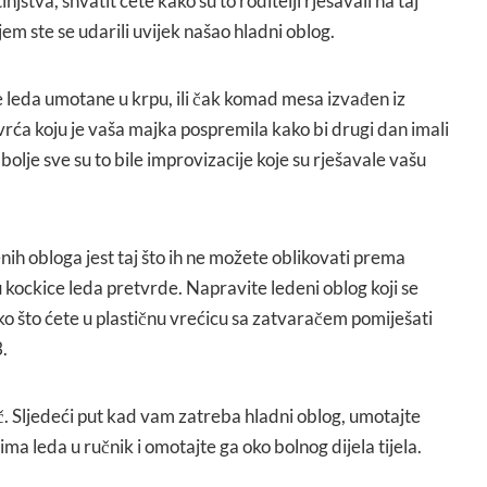
jstva, shvatit ćete kako su to roditelji rješavali na taj
em ste se udarili uvijek našao hladni oblog.
e leda umotane u krpu, ili čak komad mesa izvađen iz
vrća koju je vaša majka pospremila kako bi drugi dan imali
bolje sve su to bile improvizacije koje su rješavale vašu
h obloga jest taj što ih ne možete oblikovati prema
 su kockice leda pretvrde. Napravite ledeni oblog koji se
ako što ćete u plastičnu vrećicu sa zatvaračem pomiješati
3.
č. Sljedeći put kad vam zatreba hladni oblog, umotajte
ma leda u ručnik i omotajte ga oko bolnog dijela tijela.