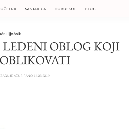
POČETNA
SANJARICA
HOROSKOP
BLOG
ućni liječnik
 LEDENI OBLOG KOJI
OBLIKOVATI
ZADNJE AŽURIRANO 14.03.2019.