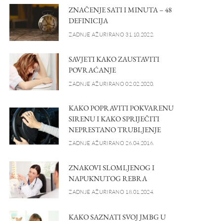
ZNAČENJE SATI I MINUTA – 48
DEFINICIJA
ZADNJE AŽURIRANO 31.10.2022.
SAVJETI KAKO ZAUSTAVITI
POVRAĆANJE
ZADNJE AŽURIRANO 02.02.2020.
KAKO POPRAVITI POKVARENU
SIRENU I KAKO SPRIJEČITI
NEPRESTANO TRUBLJENJE
ZADNJE AŽURIRANO 26.04.2016.
ZNAKOVI SLOMLJENOG I
NAPUKNUTOG REBRA
ZADNJE AŽURIRANO 18.01.2024.
KAKO SAZNATI SVOJ JMBG U