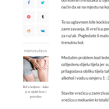
određenih trenutaka iz djetin
način da se na mjestu na koj
To su uglavnom bile kockic
zamrzavanja, ili vrečica po
za ručak. Pogledate li malo 
trenutnu bol.
PREPORUČENO
Međutim problem kod ledeni
ozlijeđenu dijelu tijela jer
prilagođava obliku tijela t
alkohol i vodu u omjeru 1 : 
Bol u koljenu – kako
je se riješiti brzo i
Stavite vrećicu u zamrziva
prirodno
vrećicu s mekanim kristalići