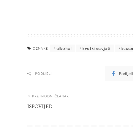
alkohol
kratki savjeti
kucan
OZNAKE
Podijel
PODIJELI
PRETHODNI ČLANAK
ISPOVIJED