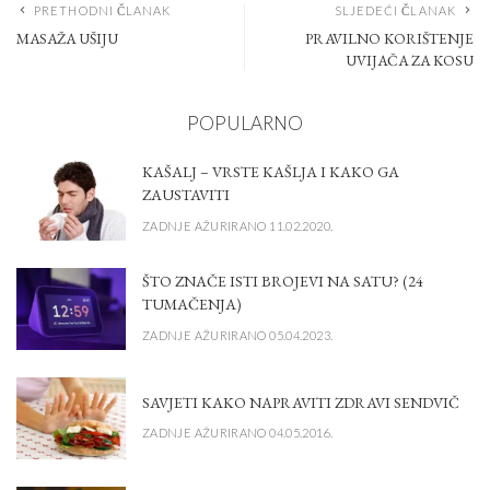
PRETHODNI ČLANAK
SLJEDEĆI ČLANAK
MASAŽA UŠIJU
PRAVILNO KORIŠTENJE
UVIJAČA ZA KOSU
POPULARNO
KAŠALJ – VRSTE KAŠLJA I KAKO GA
ZAUSTAVITI
ZADNJE AŽURIRANO 11.02.2020.
ŠTO ZNAČE ISTI BROJEVI NA SATU? (24
TUMAČENJA)
ZADNJE AŽURIRANO 05.04.2023.
SAVJETI KAKO NAPRAVITI ZDRAVI SENDVIČ
ZADNJE AŽURIRANO 04.05.2016.