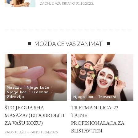
ZADNJE AŽURIRANO 31.10.2022.
MOŽDA ĆE VAS ZANIMATI
Masaža
Njega kože
Njega lica
Tretmani
Zdravlje
Njega lica
Tretmani
ŠTO JE GUA SHA
TRETMANI LICA: 23
MASAŽA? (10 DOBROBITI
TAJNE
ZA VAŠU KOŽU)
PROFESIONALACA ZA
BLISTAV TEN
ZADNJE AŽURIRANO 13.04.2025.