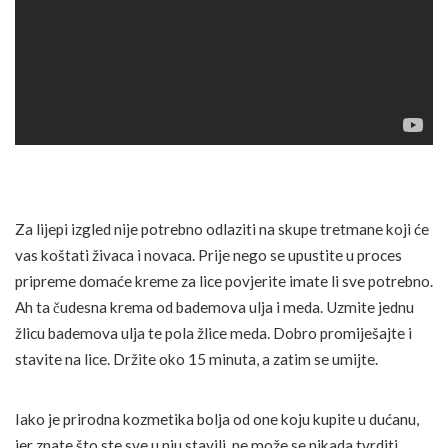
Za lijepi izgled nije potrebno odlaziti na skupe tretmane koji će
vas koštati živaca i novaca. Prije nego se upustite u proces
pripreme domaće kreme za lice povjerite imate li sve potrebno.
Ah ta čudesna krema od bademova ulja i meda. Uzmite jednu
žlicu bademova ulja te pola žlice meda. Dobro promiješajte i
stavite na lice. Držite oko 15 minuta, a zatim se umijte.
Iako je prirodna kozmetika bolja od one koju kupite u dućanu,
jer znate što ste sve u nju stavili, ne može se nikada tvrditi