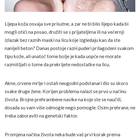
Lijepa koža osvaja sve prisutne, a zar ne bi bilo lijepo kada bi
mogli otići na posao, družiti se s prijateljima ili na večernji
izlazak bez raznih maski na licu koje izgledaju kao da ste
nanijeli beton? Danas postoje razni puderi prilagođeni svakom
tipu kože, ali unatoč tome bolje je kada uopće ne morate
razmišljati o tome da prekrijete nedostatke na licu.
Akne, crvene mrlje i ostali neugodni podstanari dio su skoro
svake druge žene. Korijen problema nalazi se prvo u načinu
života. Brojne prehrambene navike na koje ste se naučili,
dosada su vam više odmogle nego pomogle. Osim prehrane, ne
treba zaboraviti na genetski faktor.
Promjena načina života neka bude vaš prvi korak prema