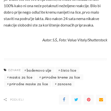
100% kako ni ona neće potaknuti neželjene reakcije. Bilo bi
dobro prije nego odlučite kremu nanijeti na lice, prvo malo
staviti na područje lakta. Ako nakon 24 sata nema nikakve
reakcije slobodni ste za korištenje domaćih pripravaka.
Autor: S.Š., Foto: Valua Vitaly/Shutterstock
bademovo ulje
čisto lice
OZNAKE
maska za lice
prirodne kreme za lice
prirodne maske za lice
zanosna
PODIJELI