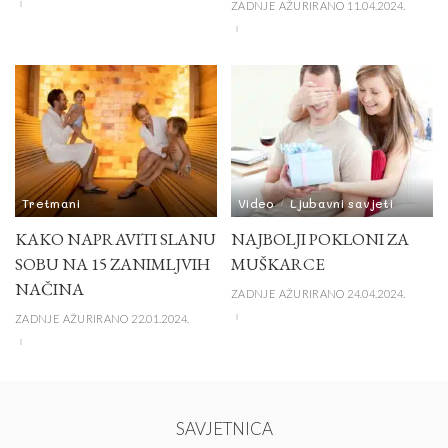
ZADNJE AŽURIRANO 11.04.2024.
Tretmani
Video
Ljubavni savjeti
KAKO NAPRAVITI SLANU
NAJBOLJI POKLONI ZA
SOBU NA 15 ZANIMLJVIH
MUŠKARCE
NAČINA
ZADNJE AŽURIRANO 24.04.2024.
ZADNJE AŽURIRANO 22.01.2024.
SAVJETNICA