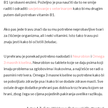
B1 i probavni enzimi. Poželjno je psa naučiti da to ne smije
raditi i odraditi
savjetovanje
s veterinarom
kako bi mu drugim
putem dali potreban vitamin B1.
Ako pas
jede travu znači da su mu potrebne neprobavljive tvari
za čišćenje organizma, ali i neki vitamini. Isto tako travu psi
znaju jesti kako bi očistili želudac.
U prehranu je ponekad potrebno nadodati i
Neurobion
i
Omega
3 masnih kiselina
. Neurobion su tablete koje se daju psima koji
imaju problema sa zglobovima i kukovima, a najčešće se radi o
pasmini retrivera. Omega 3 masne kiseline su potrebne kako bi
se poboljšalo zdravlje psa i kako bi se dodale zdrave masti. Sve
ostale druge dodatke prehrani pas dobiva kroz hranu kojom se
hrani, zbog čega se cijena pojedinih pakiranja uvelike razlikuju.