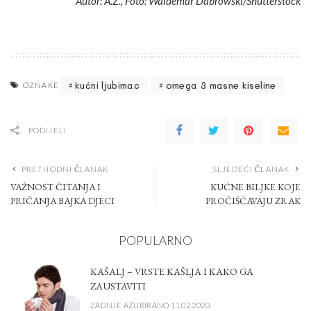
Autor: A.Z., Foto: Waldemar Dabrowski/Shutterstock
kućni ljubimac
omega 3 masne kiseline
OZNAKE
PODIJELI
PRETHODNI ČLANAK
SLJEDEĆI ČLANAK
VAŽNOST ČITANJA I
KUĆNE BILJKE KOJE
PRIČANJA BAJKA DJECI
PROČIŠĆAVAJU ZRAK
POPULARNO
KAŠALJ – VRSTE KAŠLJA I KAKO GA
ZAUSTAVITI
ZADNJE AŽURIRANO 11.02.2020.