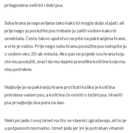
prilagođena veličini i dobi psa.
Suha hrana je napravljena tako kako bi mogla dulje stajati, ali
prije nego ju poslužite psu trebate ju zaliti vodom kako bi
omekšala. Često takvo
uputstvo
ne piše na pakiranjima hrane,
a vrlo je važno. Prije nego suhu hranu poslužite psu natopite ju
s vodom
oko 20-ak minuta.
Ako pas
ne pojede svu hranu koju
ste mu poslužili, znači da mu dajete prevelike količine koje mu
nisu potrebne.
Najbolje je na pakiranju hrane pročitati kolika je količina
potrebna vašem psu, a količina će ovisiti o težini psa. Hraniti
psa je najbolje dva puta na dan.
Neki psi jedu i svoj izmet na što se vlasnici zgražavaju, ali to je
u potpunosti normalno. Izmet jedu jer im je potreban vitamin