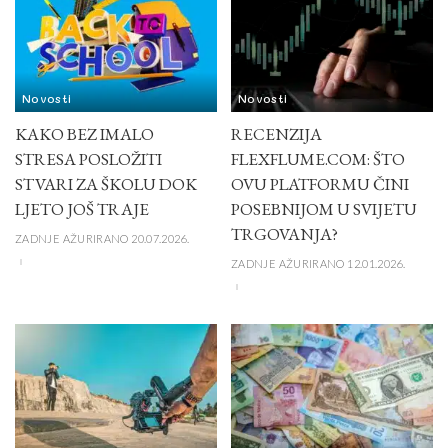
Novosti
Novosti
KAKO BEZ IMALO
RECENZIJA
STRESA POSLOŽITI
FLEXFLUME.COM: ŠTO
STVARI ZA ŠKOLU DOK
OVU PLATFORMU ČINI
LJETO JOŠ TRAJE
POSEBNIJOM U SVIJETU
TRGOVANJA?
ZADNJE AŽURIRANO 20.07.2026.
ZADNJE AŽURIRANO 12.01.2026.