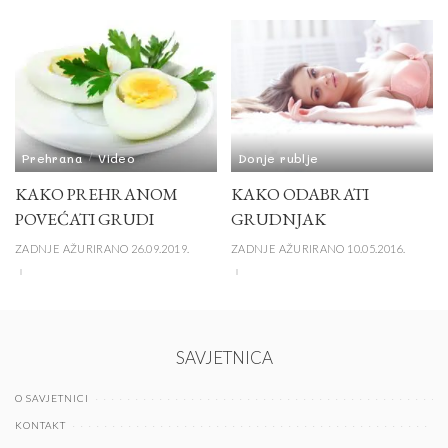
Prehrana
Video
Donje rublje
KAKO PREHRANOM
KAKO ODABRATI
POVEĆATI GRUDI
GRUDNJAK
ZADNJE AŽURIRANO 26.09.2019.
ZADNJE AŽURIRANO 10.05.2016.
SAVJETNICA
O SAVJETNICI
KONTAKT