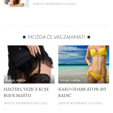
ZADNJE AŽURIRANO 31.10.2022.
MOŽDA ĆE VAS ZANIMATI
Donje rublje
Donje rublje
HALTERI, VEZICE KOJE
KAKO ODABRATI PRAVI
BUDE MAŠTU
BADIĆ
ZADNJE AŽURIRANO 26.07.2022.
ZADNJE AŽURIRANO 27.04.2016.