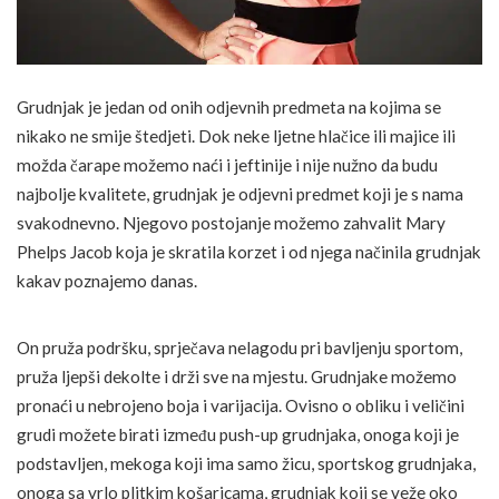
Grudnjak je jedan od onih odjevnih predmeta na kojima se
nikako ne smije štedjeti. Dok neke ljetne hlačice ili majice ili
možda čarape možemo naći i jeftinije i nije nužno da budu
najbolje kvalitete, grudnjak je odjevni predmet koji je s nama
svakodnevno. Njegovo postojanje možemo zahvalit Mary
Phelps Jacob koja je skratila korzet i od njega načinila grudnjak
kakav poznajemo danas.
On pruža podršku, sprječava nelagodu pri bavljenju sportom,
pruža ljepši dekolte i drži sve na mjestu. Grudnjake možemo
pronaći u nebrojeno boja i varijacija. Ovisno o obliku i veličini
grudi možete birati između push-up grudnjaka, onoga koji je
podstavljen, mekoga koji ima samo žicu, sportskog grudnjaka,
onoga sa vrlo plitkim košaricama, grudnjak koji se veže oko