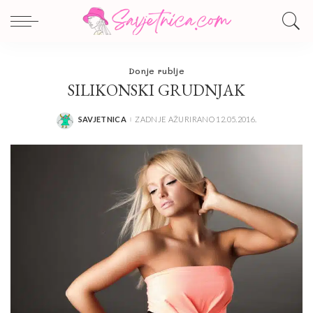
Donje rublje
SILIKONSKI GRUDNJAK
SAVJETNICA
ZADNJE AŽURIRANO 12.05.2016.
POSTED
BY