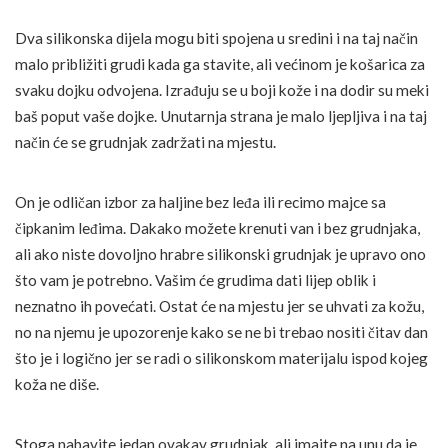
Dva silikonska dijela mogu biti spojena u sredini i na taj način
malo približiti grudi kada ga stavite, ali većinom je košarica za
svaku dojku odvojena. Izrađuju se u boji kože i na dodir su meki
baš poput vaše dojke. Unutarnja strana je malo ljepljiva i na taj
način će se grudnjak zadržati na mjestu.
On je odličan izbor za haljine bez leđa ili recimo majce sa
čipkanim leđima. Dakako možete krenuti van i bez grudnjaka,
ali ako niste dovoljno hrabre silikonski grudnjak je upravo ono
što vam je potrebno. Vašim će grudima dati lijep oblik i
neznatno ih povećati. Ostat će na mjestu jer se uhvati za kožu,
no na njemu je upozorenje kako se ne bi trebao nositi čitav dan
što je i logično jer se radi o silikonskom materijalu ispod kojeg
koža ne diše.
Stoga nabavite jedan ovakav grudnjak, ali imajte na unu da je