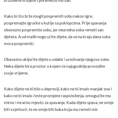
bi uznemirili dijete i poremetili mu san.
Kako bi što brže mogli pospremiti sobu nakon igre,
pospremajte igračke u kutije sa poklopcima. Prije spavanja
obavezno pospremite sobu, jer neuredna soba remeti san
djeteta. A od malih nogu učite dijete, da se na kraju dana soba
mora pospremiti.
Obavezno uključite dijete u odabir i uređivanje njegove sobe.
Neka dijete bira prostor u kojem će najugodnije provodite
svoje vrijeme.
Kako dijete ne bi bilo u depresiji, kako ne bi imalo manjak sna i
kako ne bi imalo česte promjene raspoloženja, omogućite mu
mirno i mračno mjesto za spavanje. Kada dijete spava, ne smije
biti svjetlosti, te ne smije biti buka koja mu remeti mir.