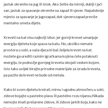
jastuk okrenite na jug ili istok. Ako želite da mirniji, dublji i jači
san, jastuk za spavanje okrenite na zapad ili sjever. Najudobnije
mjesto za spavanje je jugozapad, dok sjeverozapad previše
mentalno ometa dijete.
Kreveti na kat nisu najbolji izbor, jer gornji krevet umanjuje
energiju djeteta koje spava na katu. No, ukoliko nemate
prostora u sobi, a vaša djeca bi baš željela krevet na kat.
možete ga urediti raznim igračkama kojima ćete potaknuti
energiju, te podnožje gornjeg kreveta obojati vedom bojom.
Isto tako uvijek birajte prirodne materijale za izradu kreveta,
pa pazite da krevet ne bude od metala.
Kako bi svom djetetu kreirali, mirnu i ugodnu atmosferu u sobi,
zidove bojajte u pastelno plavu ili pastelno rozu nijansu.Nikada
nemojte imati prešarene zidove, ili zidove jarkih boja, kako ne