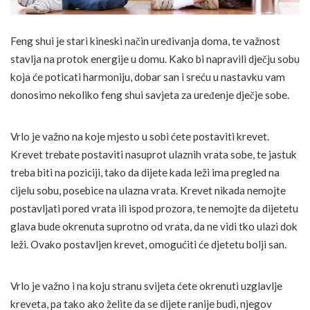
Feng shui je stari kineski način uređivanja doma, te važnost
stavlja na protok energije u domu. Kako bi napravili dječju sobu
koja će poticati harmoniju, dobar san i sreću u nastavku vam
donosimo nekoliko feng shui savjeta za uređenje dječje sobe.
Vrlo je važno na koje mjesto u sobi ćete postaviti krevet.
Krevet trebate postaviti nasuprot ulaznih vrata sobe, te jastuk
treba biti na poziciji, tako da dijete kada leži ima pregled na
cijelu sobu, posebice na ulazna vrata. Krevet nikada nemojte
postavljati pored vrata ili ispod prozora, te nemojte da dijetetu
glava bude okrenuta suprotno od vrata, da ne vidi tko ulazi dok
leži. Ovako postavljen krevet, omogućiti će djetetu bolji san.
Vrlo je važno i na koju stranu svijeta ćete okrenuti uzglavlje
kreveta, pa tako ako želite da se dijete ranije budi, njegov