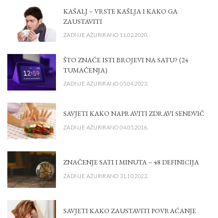
KAŠALJ – VRSTE KAŠLJA I KAKO GA
ZAUSTAVITI
ZADNJE AŽURIRANO 11.02.2020.
ŠTO ZNAČE ISTI BROJEVI NA SATU? (24
TUMAČENJA)
ZADNJE AŽURIRANO 05.04.2023.
SAVJETI KAKO NAPRAVITI ZDRAVI SENDVIČ
ZADNJE AŽURIRANO 04.05.2016.
ZNAČENJE SATI I MINUTA – 48 DEFINICIJA
ZADNJE AŽURIRANO 31.10.2022.
SAVJETI KAKO ZAUSTAVITI POVRAĆANJE