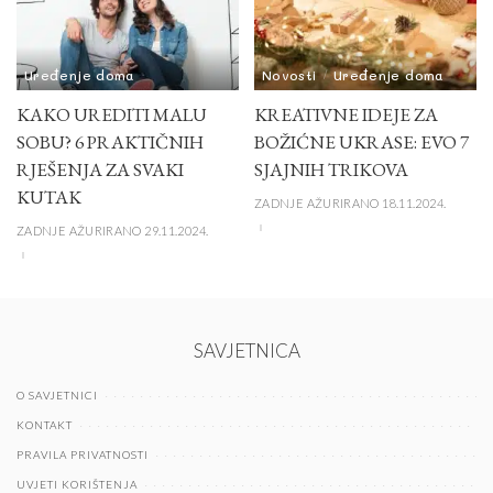
Uređenje doma
Novosti
Uređenje doma
KAKO UREDITI MALU
KREATIVNE IDEJE ZA
SOBU? 6 PRAKTIČNIH
BOŽIĆNE UKRASE: EVO 7
RJEŠENJA ZA SVAKI
SJAJNIH TRIKOVA
KUTAK
ZADNJE AŽURIRANO 18.11.2024.
ZADNJE AŽURIRANO 29.11.2024.
SAVJETNICA
O SAVJETNICI
KONTAKT
PRAVILA PRIVATNOSTI
UVJETI KORIŠTENJA