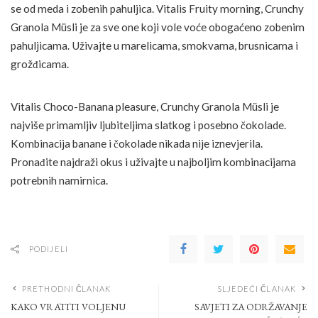
se od meda i zobenih pahuljica. Vitalis Fruity morning, Crunchy
Granola Müsli je za sve one koji vole voće obogaćeno zobenim
pahuljicama. Uživajte u marelicama, smokvama, brusnicama i
grožđicama.
Vitalis Choco-Banana pleasure, Crunchy Granola Müsli je
najviše primamljiv ljubiteljima slatkog i posebno čokolade.
Kombinacija banane i čokolade nikada nije iznevjerila.
Pronađite najdraži okus i uživajte u najboljim kombinacijama
potrebnih namirnica.
PODIJELI
PRETHODNI ČLANAK
SLJEDEĆI ČLANAK
KAKO VRATITI VOLJENU
SAVJETI ZA ODRŽAVANJE