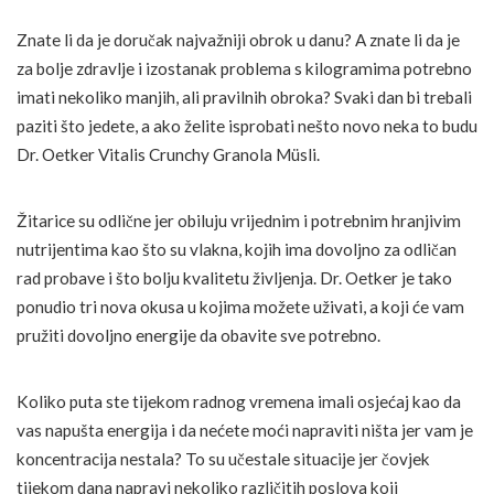
Znate li da je doručak najvažniji obrok u danu? A znate li da je
za bolje zdravlje i izostanak problema s kilogramima potrebno
imati nekoliko manjih, ali pravilnih obroka? Svaki dan bi trebali
paziti što jedete, a ako želite isprobati nešto novo neka to budu
Dr. Oetker Vitalis Crunchy Granola Müsli.
Žitarice su odlične jer obiluju vrijednim i potrebnim hranjivim
nutrijentima kao što su vlakna, kojih ima dovoljno za odličan
rad probave i što bolju kvalitetu življenja. Dr. Oetker je tako
ponudio tri nova okusa u kojima možete uživati, a koji će vam
pružiti dovoljno energije da obavite sve potrebno.
Koliko puta ste tijekom radnog vremena imali osjećaj kao da
vas napušta energija i da nećete moći napraviti ništa jer vam je
koncentracija nestala? To su učestale situacije jer čovjek
tijekom dana napravi nekoliko različitih poslova koji