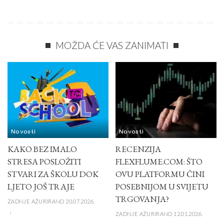
MOŽDA ĆE VAS ZANIMATI
Novosti
Novosti
KAKO BEZ IMALO
RECENZIJA
STRESA POSLOŽITI
FLEXFLUME.COM: ŠTO
STVARI ZA ŠKOLU DOK
OVU PLATFORMU ČINI
LJETO JOŠ TRAJE
POSEBNIJOM U SVIJETU
TRGOVANJA?
ZADNJE AŽURIRANO 20.07.2026.
ZADNJE AŽURIRANO 12.01.2026.