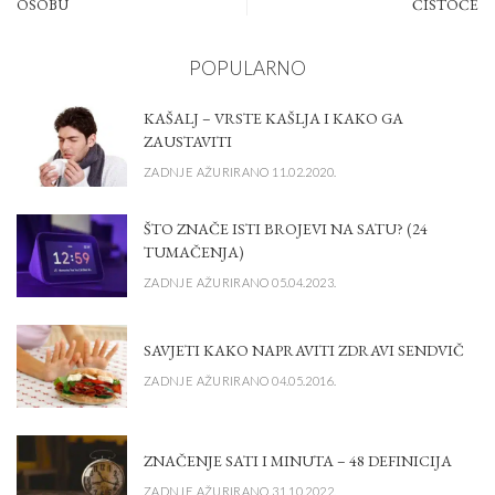
OSOBU
ČISTOĆE
POPULARNO
KAŠALJ – VRSTE KAŠLJA I KAKO GA
ZAUSTAVITI
ZADNJE AŽURIRANO 11.02.2020.
ŠTO ZNAČE ISTI BROJEVI NA SATU? (24
TUMAČENJA)
ZADNJE AŽURIRANO 05.04.2023.
SAVJETI KAKO NAPRAVITI ZDRAVI SENDVIČ
ZADNJE AŽURIRANO 04.05.2016.
ZNAČENJE SATI I MINUTA – 48 DEFINICIJA
ZADNJE AŽURIRANO 31.10.2022.