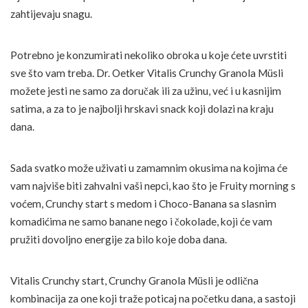
zahtijevaju snagu.
Potrebno je konzumirati nekoliko obroka u koje ćete uvrstiti
sve što vam treba. Dr. Oetker Vitalis Crunchy Granola Müsli
možete jesti ne samo za doručak ili za užinu, već i u kasnijim
satima, a za to je najbolji hrskavi snack koji dolazi na kraju
dana.
Sada svatko može uživati u zamamnim okusima na kojima će
vam najviše biti zahvalni vaši nepci, kao što je Fruity morning s
voćem, Crunchy start s medom i Choco-Banana sa slasnim
komadićima ne samo banane nego i čokolade, koji će vam
pružiti dovoljno energije za bilo koje doba dana.
Vitalis Crunchy start, Crunchy Granola Müsli je odlična
kombinacija za one koji traže poticaj na početku dana, a sastoji