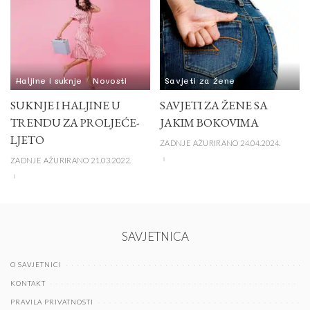
Haljine i suknje
Novosti
Savjeti za žene
SUKNJE I HALJINE U
SAVJETI ZA ŽENE SA
TRENDU ZA PROLJEĆE-
JAKIM BOKOVIMA
LJETO
ZADNJE AŽURIRANO 24.04.2024.
ZADNJE AŽURIRANO 21.03.2022.
SAVJETNICA
O SAVJETNICI
KONTAKT
PRAVILA PRIVATNOSTI