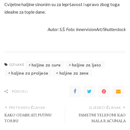
Cvijetne haljine sinonim su za lepršavost i upravo zbog toga
idealne za tople dane.
Autor: S.Š. Foto: InnervisionArt/Shutterstock
haljine za cure
haljine za ljeto
OZNAKE
haljine za proljeće
haljine za zene
PODIJELI
PRETHODNI ČLANAK
SLJEDEĆI ČLANAK
KAKO ODABRATI PUTNU
PAMETNI TELEFONI KAO
TORBU
MALA RAČUNALA