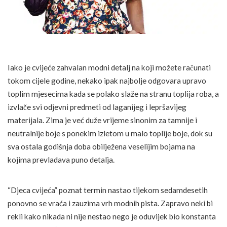
Iako je cvijeće zahvalan modni detalj na koji možete računati
tokom cijele godine, nekako ipak najbolje odgovara upravo
toplim mjesecima kada se polako slaže na stranu toplija roba, a
izvlače svi odjevni predmeti od laganijeg i lepršavijeg
materijala. Zima je već duže vrijeme sinonim za tamnije i
neutralnije boje s ponekim izletom u malo toplije boje, dok su
sva ostala godišnja doba obilježena veselijim bojama na
kojima prevladava puno detalja.
“Djeca cvijeća” poznat termin nastao tijekom sedamdesetih
ponovno se vraća i zauzima vrh modnih pista. Zapravo neki bi
rekli kako nikada ni nije nestao nego je oduvijek bio konstanta