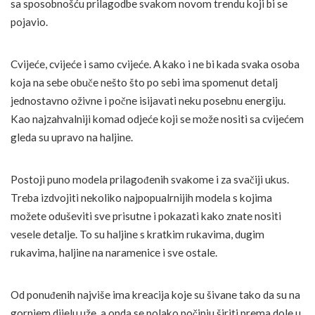
sa sposobnošću prilagodbe svakom novom trendu koji bi se
pojavio.
Cvijeće, cvijeće i samo cvijeće. A kako i ne bi kada svaka osoba
koja na sebe obuče nešto što po sebi ima spomenut detalj
jednostavno oživne i počne isijavati neku posebnu energiju.
Kao najzahvalniji komad odjeće koji se može nositi sa cvijećem
gleda su upravo na haljine.
Postoji puno modela prilagođenih svakome i za svačiji ukus.
Treba izdvojiti nekoliko najpopualrnijih modela s kojima
možete oduševiti sve prisutne i pokazati kako znate nositi
vesele detalje. To su haljine s kratkim rukavima, dugim
rukavima, haljine na naramenice i sve ostale.
Od ponuđenih najviše ima kreacija koje su šivane tako da su na
gornjem dijelu uže, a onda se polako počinju širiti prema dole u