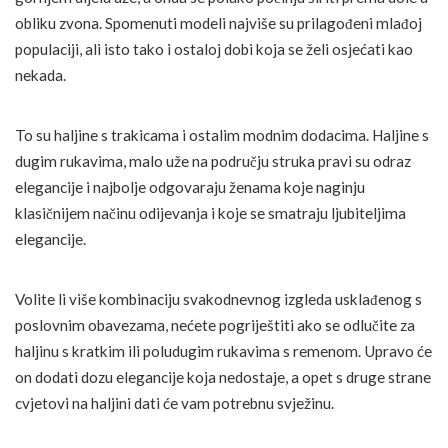
obliku zvona. Spomenuti modeli najviše su prilagođeni mlađoj
populaciji, ali isto tako i ostaloj dobi koja se želi osjećati kao
nekada.
To su haljine s trakicama i ostalim modnim dodacima. Haljine s
dugim rukavima, malo uže na području struka pravi su odraz
elegancije i najbolje odgovaraju ženama koje naginju
klasičnijem načinu odijevanja i koje se smatraju ljubiteljima
elegancije.
Volite li više kombinaciju svakodnevnog izgleda usklađenog s
poslovnim obavezama, nećete pogriještiti ako se odlučite za
haljinu s kratkim ili poludugim rukavima s remenom. Upravo će
on dodati dozu elegancije koja nedostaje, a opet s druge strane
cvjetovi na haljini dati će vam potrebnu svježinu.