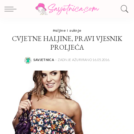
Haljine i suknje
CVJETNE HALJINE, PRAVI VJESNIK
PROLJEĆA
SAVJETNICA
ZADNJE AŽURIRANO 16.05.2016.
POSTED
BY