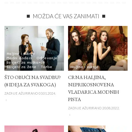
MOŽDA ĆE VAS ZANIMATI
Haljine i suknje
Modni dodaci
Odijevanje
Savjeti za muškarce
Savjeti za žene
Torbe
Haljine i suknje
ŠTO OBUĆI NA SVADBU?
CRNA HALJINA,
(8 IDEJA ZA SVAKOGA)
NEPRIKOSNOVENA
VLADARICA MODNIH
ZADNJE AŽURIRANO 03.01.2024.
PISTA
ZADNJE AŽURIRANO 20.08.2022.