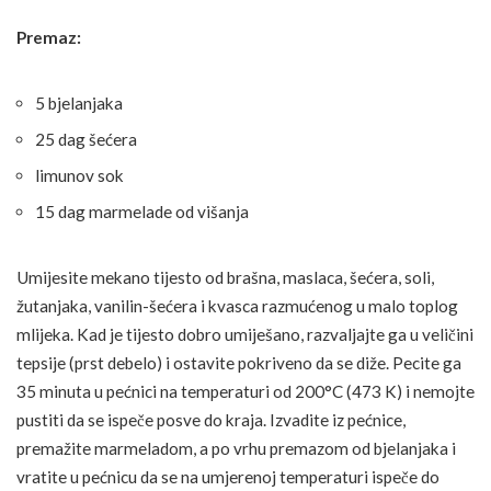
Premaz:
5 bjelanjaka
25 dag šećera
limunov sok
15 dag marmelade od višanja
Umijesite mekano tijesto od brašna, maslaca, šećera, soli,
žutanjaka, vanilin-šećera i kvasca razmućenog u malo toplog
mlijeka. Kad je tijesto dobro umiješano, razvaljajte ga u veličini
tepsije (prst debelo) i ostavite pokriveno da se diže. Pecite ga
35 minuta u pećnici na temperaturi od 200°C (473 K) i nemojte
pustiti da se ispeče posve do kraja. Izvadite iz pećnice,
premažite marmeladom, a po vrhu premazom od bjelanjaka i
vratite u pećnicu da se na umjerenoj temperaturi ispeče do