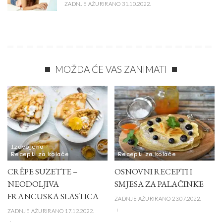
ZADNJE AŽURIRANO 31.10.2022.
MOŽDA ĆE VAS ZANIMATI
Izdvojeno
Recepti za kolače
Recepti za kolače
CRÊPE SUZETTE –
OSNOVNI RECEPTI I
NEODOLJIVA
SMJESA ZA PALAČINKE
FRANCUSKA SLASTICA
ZADNJE AŽURIRANO 23.07.2022.
ZADNJE AŽURIRANO 17.12.2022.