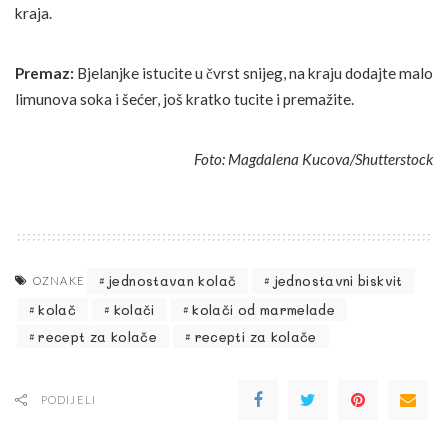
kraja.
Premaz:
Bjelanjke istucite u čvrst snijeg, na kraju dodajte malo
limunova soka i šećer, još kratko tucite i premažite.
Foto: Magdalena Kucova/Shutterstock
jednostavan kolač
jednostavni biskvit
OZNAKE
kolač
kolači
kolači od marmelade
recept za kolače
recepti za kolače
PODIJELI