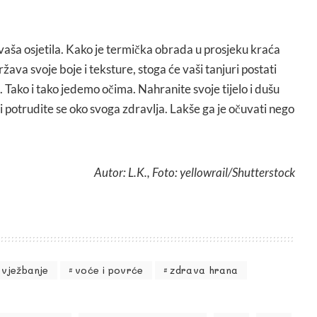
vaša osjetila. Kako je termička obrada u prosjeku kraća
ava svoje boje i teksture, stoga će vaši tanjuri postati
. Tako i tako jedemo očima. Nahranite svoje tijelo i dušu
 i potrudite se oko svoga zdravlja. Lakše ga je očuvati nego
Autor: L.K., Foto: yellowrail/Shutterstock
vježbanje
voće i povrće
zdrava hrana