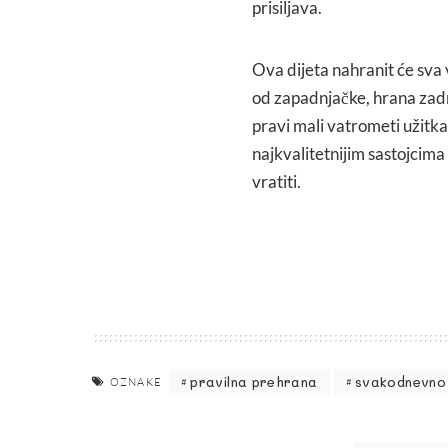
prisiljava.
Ova dijeta nahranit će sva 
od zapadnjačke, hrana zadrž
pravi mali vatrometi užitka
najkvalitetnijim sastojcima
vratiti.
pravilna prehrana
svakodnevno 
OZNAKE