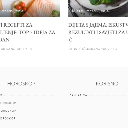
i mršavljenje
Dijete i mršavljenje
I RECEPTI ZA
DIJETA S JAJIMA: ISKUSTV
JENJE: TOP 7 IDEJA ZA
REZULTATI I SAVJETI ZA
 DAN
🥚
URIRANO 13.01.2025.
ZADNJE AŽURIRANO 20.09.2024.
HOROSKOP
KORISNO
P
SANJARICA
HOROSKOP
 HOROSKOP
HOROSKOP