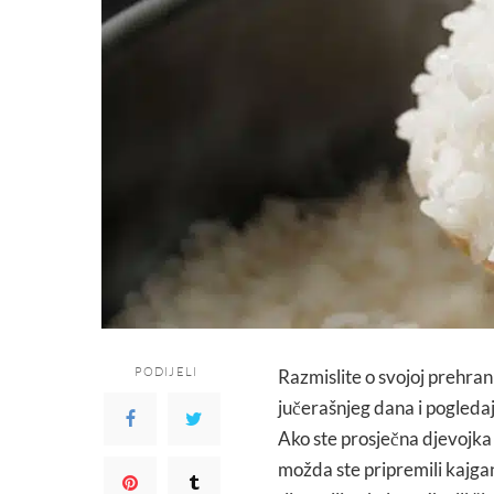
PODIJELI
Razmislite o svojoj prehrani 
jučerašnjeg dana i pogledajt
Ako ste prosječna djevojka
možda ste pripremili kajgan