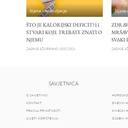
Dijete i mršavljenje
Dijete 
ŠTO JE KALORIJSKI DEFICIT?11
ZDRAV
STVARI KOJE TREBATE ZNATI O
MRŠAVL
NJEMU
SVAKI
ZADNJE AŽURIRANO 15.02.2026.
ZADNJE AŽ
SAVJETNICA
O SAVJETNICI
HOROSKO
KONTAKT
DNEVNI 
PRAVILA PRIVATNOSTI
KINESKI
UVJETI KORIŠTENJA
OSOBNI 