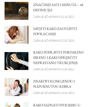
ZNAČENJE SATI I MINUTA – 48
DEFINICIJA
ZADNJE AŽURIRANO 31.10.2022.
SAVJETI KAKO ZAUSTAVITI
POVRAĆANJE
ZADNJE AŽURIRANO 02.02.2020.
KAKO POPRAVITI POKVARENU
SIRENU I KAKO SPRIJEČITI
NEPRESTANO TRUBLJENJE
ZADNJE AŽURIRANO 26.04.2016.
ZNAKOVI SLOMLJENOG I
NAPUKNUTOG REBRA
ZADNJE AŽURIRANO 18.01.2024.
KAKO SAZNATI SVOJ JMBG U