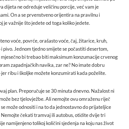
va dijeta ne određuje veličinu porcije, već vam je
ami. On a se prvenstveno orijentira na pravilnu i
 je važnije što jedete od toga koliko jedete.
no voće, povrće, orašasto voće, čaj, žitarice, kruh,
o i pivo. Jednom tjedno smijete se počastiti desertom,
m mjesečno bi trebao biti maksimum konzumacije crvenog
 spram zapadnjačkih navika, zar ne? No imate dobru
jer ribu i školjke možete konzumirati kada poželite.
ovaj plan. Preporučuje se 30 minuta dnevno. Nažalost ni
ože bez tjelovježbe. Ali nemojte ovu omraženu riječ
 se može odnositi i na to da jednostavno do prijateljice
 Nemojte čekati tramvaj ili autobus, otiđite dvije tri
ije namijenjeno tolikoj količini sjedenja na koju nas život