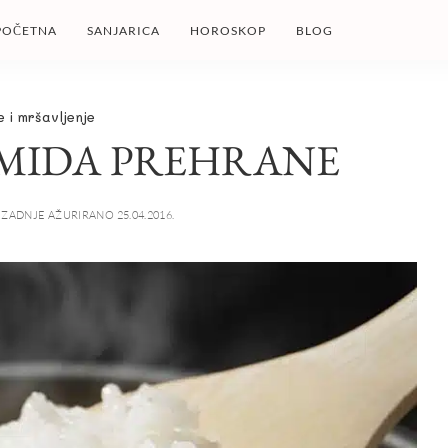
POČETNA
SANJARICA
HOROSKOP
BLOG
e i mršavljenje
AMIDA PREHRANE
ZADNJE AŽURIRANO 25.04.2016.