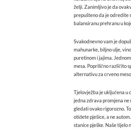
želji. Zanimljivo je da ovak
prepušteno da je odredite s
balansiranu prehranu u kojoj
Svakodnevno vam je dopušte
mahunarke, biljno ulje, vin
puretinom i jajima. Jedno
mesa. Poprilično različito
alternativu za crveno meso 
Tjelovježba je uključena u 
jedna zdrava promjena ne m
gledati ovako rigorozno. To
otiđete pješice, a ne autom.
stanice pješke. Naše tijelo n