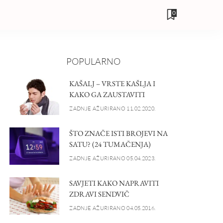
0
POPULARNO
KAŠALJ – VRSTE KAŠLJA I
KAKO GA ZAUSTAVITI
ZADNJE AŽURIRANO 11.02.2020.
ŠTO ZNAČE ISTI BROJEVI NA
SATU? (24 TUMAČENJA)
ZADNJE AŽURIRANO 05.04.2023.
SAVJETI KAKO NAPRAVITI
ZDRAVI SENDVIČ
ZADNJE AŽURIRANO 04.05.2016.