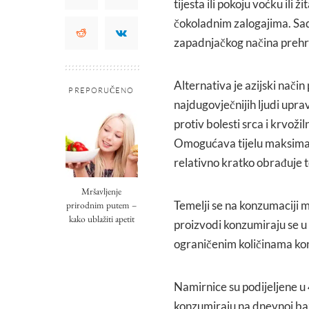
tijesta ili pokoju voćku ili 
čokoladnim zalogajima. Sa
zapadnjačkog načina prehr
Alternativa je azijski nači
PREPORUČENO
najdugovječnijih ljudi upra
protiv bolesti srca i krvoži
Omogućava tijelu maksimaln
relativno kratko obrađuje t
Mršavljenje
Temelji se na konzumaciji m
prirodnim putem –
kako ublažiti apetit
proizvodi konzumiraju se u
ograničenim količinama konz
Namirnice su podijeljene u 
konzumiraju na dnevnoj bazi