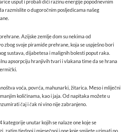
žitarice usput i probali dići razinu energije popodnevnim
da razmislite o dugoročnim posljedicama našeg
ane.
n prehrane. Azijske zemlje dom su nekima od
vo zbog svoje piramide prehrane, koja se uspješno bori
lnog sustava, dijabetesa i malignih bolesti poput raka.
u apsorpciju hranjivih tvari i vlakana time da se hrana
ermički.
noštva voća, povrća, mahunarki, žitarica. Meso i mliječni
 manjim količinama, kao i jaja. Od napitaka možete u
umirati čaj i čak ni vino nije zabranjeno.
4 kategorije unutar kojih se nalaze one koje se
, zatim tjednoj i mjesečnoj i one koje smijete uzimati po