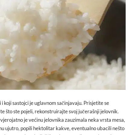
i koji sastojci je uglavnom sačinjavaju. Prisjetite se
e što ste pojeli, rekonstruirajte svoj jučerašnji jelovnik.
 vjerojatno je većinu jelovnika zauzimala neka vrsta mesa,
u ujutro, popili hektolitar kakve, eventualno ubacili nešto