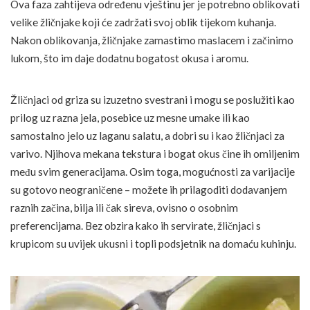
Ova faza zahtijeva određenu vještinu jer je potrebno oblikovati
velike žličnjake koji će zadržati svoj oblik tijekom kuhanja.
Nakon oblikovanja, žličnjake zamastimo maslacem i začinimo
lukom, što im daje dodatnu bogatost okusa i aromu.
Žličnjaci od griza su izuzetno svestrani i mogu se poslužiti kao
prilog uz razna jela, posebice uz mesne umake ili kao
samostalno jelo uz laganu salatu, a dobri su i kao žličnjaci za
varivo. Njihova mekana tekstura i bogat okus čine ih omiljenim
među svim generacijama. Osim toga, mogućnosti za varijacije
su gotovo neograničene – možete ih prilagoditi dodavanjem
raznih začina, bilja ili čak sireva, ovisno o osobnim
preferencijama. Bez obzira kako ih servirate, žličnjaci s
krupicom su uvijek ukusni i topli podsjetnik na domaću kuhinju.