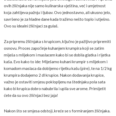
ovih žličnjaka nije samo kulinarska vještina, već i umjetnost
koja zahtijeva pažnju i ljubav. Ovo jednostavno, ali ukusno jelo,
savršeno je za hladne dane kada tražimo nešto toplo i utješno.
Ovo su idealni žličnjaci za gulaš.
Za pripremu žličnjaka s krupicom, ključno je pažljivo pripremiti
osnovu. Proces započinje kuhanjem krumpira koji se zatim
miješa s mlijekom i maslacem kako bi se dobila glatka i rijetka
kaša. Evo kako to ide: Miješamo kuhani krumpir s mlijekom i
komadom maslaca da dobijemo rijetku kašu (pire), te na 1/2 kg
krumpira dodajemo 2 dl krupice. Nakon dodavanja krupice,
važno je ostaviti smjesu poklopljenu na štednjaku pola sata
kako bi krupica dobro nabubrila i upila sve arome. Primijetit
ćete da su ovo žličnjaci bez jaja!
Nakon što se smjesa odstoji, kreće se s formiranjem žličnjaka.