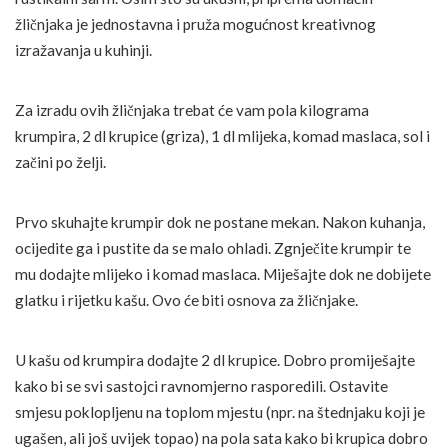
žličnjaka je jednostavna i pruža mogućnost kreativnog
izražavanja u kuhinji.
Za izradu ovih žličnjaka trebat će vam pola kilograma
krumpira, 2 dl krupice (griza), 1 dl mlijeka, komad maslaca, sol i
začini po želji.
Prvo skuhajte krumpir dok ne postane mekan. Nakon kuhanja,
ocijedite ga i pustite da se malo ohladi. Zgnječite krumpir te
mu dodajte mlijeko i komad maslaca. Miješajte dok ne dobijete
glatku i rijetku kašu. Ovo će biti osnova za žličnjake.
U kašu od krumpira dodajte 2 dl krupice. Dobro promiješajte
kako bi se svi sastojci ravnomjerno rasporedili. Ostavite
smjesu poklopljenu na toplom mjestu (npr. na štednjaku koji je
ugašen, ali još uvijek topao) na pola sata kako bi krupica dobro