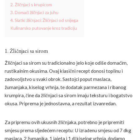
2. Žličnjaci s krupicom
3. Domaći žličnjaci za juhu
4. Slatki žličnjaci: Žličnjaci od snijega
Kulinarsko putovanje kroz tradiciju
1. Žličnjaci sa sirom
Žličnjaci sa sirom su tradicionalno jelo koje odiše domaćim,
rustikalnim okusima. Ovaj klasični recept donosi toplinu i
zadovoljstvo u svaki obrok. Sastojci poput maslaca,
žumanjaka, kiselog vrhnja, te dodatak parmezana i ribanog
krumpira, čine da žličnjaci sa sirom imaju teksturu i bogatstvo
okusa. Priprema je jednostavna, a rezultat izvanredan.
Za pripremu ovih ukusnih žličnjaka, potrebno je pripremiti
smjesu prema sljedećem receptu: U izrađenu smjesu od 7 dkg
maslaca, 2 žumanjka, 1 jajeta i 1 dl kiselog vrhnja, dodamo