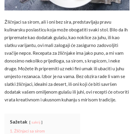
Žličnjaci sa sirom, ali i oni bez sira, predstavljaju pravu
kulinarsku poslasticu koja može obogatiti svaki stol. Bilo da ih
pripremate kao dodatak gulašu, kao noklice za juhu, ili kao
slatku varijantu, ovi mali zalogaji će zasigurno zadovoljiti
svačije nepce. Recepata za žličnjake ima jako puno, a mi vam
donosimo nekoliko prijedloga, sa sirom, s krupicom, i neke
druge. Možete ih pripremiti uz neki fini umak ili ubaciti u juhu
umjesto rezanaca. Izbor je na vama. Bez obzira rade li vam se
slatki žličnjaci, idealni za desert, ili oni koji će biti savršen
dodatak vašem omiljenom gulašu ili juhi, ovi recepti će otvoriti
vrata kreativnom i ukusnom kuhanju s mirisom tradicije.
Sažetak
sakrij
1. Žličnjaci sa sirom