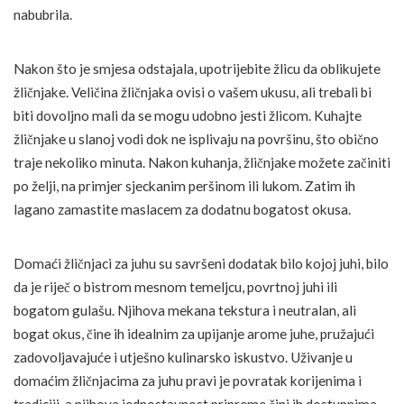
nabubrila.
Nakon što je smjesa odstajala, upotrijebite žlicu da oblikujete
žličnjake. Veličina žličnjaka ovisi o vašem ukusu, ali trebali bi
biti dovoljno mali da se mogu udobno jesti žlicom. Kuhajte
žličnjake u slanoj vodi dok ne isplivaju na površinu, što obično
traje nekoliko minuta. Nakon kuhanja, žličnjake možete začiniti
po želji, na primjer sjeckanim peršinom ili lukom. Zatim ih
lagano zamastite maslacem za dodatnu bogatost okusa.
Domaći žličnjaci za juhu su savršeni dodatak bilo kojoj juhi, bilo
da je riječ o bistrom mesnom temeljcu, povrtnoj juhi ili
bogatom gulašu. Njihova mekana tekstura i neutralan, ali
bogat okus, čine ih idealnim za upijanje arome juhe, pružajući
zadovoljavajuće i utješno kulinarsko iskustvo. Uživanje u
domaćim žličnjacima za juhu pravi je povratak korijenima i
tradiciji, a njihova jednostavnost pripreme čini ih dostupnima