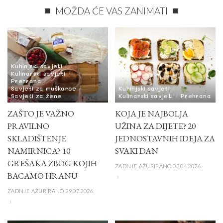
MOŽDA ĆE VAS ZANIMATI
Kuhinjski savjeti
Kulinarski savjeti
Prehrana
Savjeti za muškarce
Kuhinjski savjeti
Savjeti za žene
Kulinarski savjeti
Prehrana
ZAŠTO JE VAŽNO
KOJA JE NAJBOLJA
PRAVILNO
UŽINA ZA DIJETE? 20
SKLADIŠTENJE
JEDNOSTAVNIH IDEJA ZA
NAMIRNICA? 10
SVAKI DAN
GREŠAKA ZBOG KOJIH
ZADNJE AŽURIRANO 03.04.2026.
BACAMO HRANU
ZADNJE AŽURIRANO 29.07.2026.