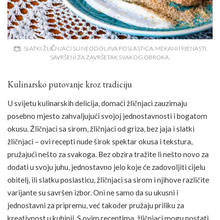
SLATKI ŽLIČNJACI SU NEODOLJIVA POSLASTICA, MEKANI I PJENASTI,
SAVRŠENI ZA ZAVRŠETAK SVAKOG OBROKA.
Kulinarsko putovanje kroz tradiciju
U svijetu kulinarskih delicija, domaći žličnjaci zauzimaju
posebno mjesto zahvaljujući svojoj jednostavnosti i bogatom
okusu. Žličnjaci sa sirom, žličnjaci od griza, bez jaja i slatki
žličnjaci – ovi recepti nude širok spektar okusa i tekstura,
pružajući nešto za svakoga. Bez obzira tražite li nešto novo za
dodati u svoju juhu, jednostavno jelo koje će zadovoljiti cijelu
obitelj, ili slatku poslasticu, žličnjaci sa sirom i njihove različite
varijante su savršen izbor. Oni ne samo da su ukusni i
jednostavni za pripremu, već također pružaju priliku za
kreativnost u kuhinji. S ovim receptima, žličnjaci mogu postati