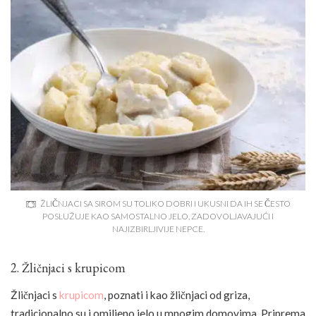
ŽLIČNJACI SA SIROM SU TOLIKO DOBRI I UKUSNI DA IH SE ČESTO
POSLUŽUJE KAO SAMOSTALNO JELO, ZADOVOLJAVAJUĆI I
NAJIZBIRLJIVIJE NEPCE.
2. Žličnjaci s krupicom
Žličnjaci s
krupicom
, poznati i kao žličnjaci od griza,
tradicionalno su i omiljeno jelo u mnogim domovima. Priprema