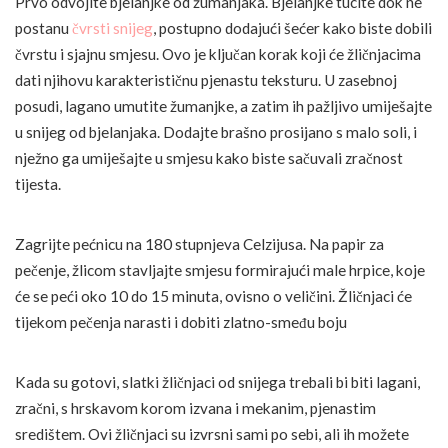
Prvo odvojite bjelanjke od žumanjaka. Bjelanjke tucite dok ne
postanu
čvrsti snijeg
, postupno dodajući šećer kako biste dobili
čvrstu i sjajnu smjesu. Ovo je ključan korak koji će žličnjacima
dati njihovu karakterističnu pjenastu teksturu. U zasebnoj
posudi, lagano umutite žumanjke, a zatim ih pažljivo umiješajte
u snijeg od bjelanjaka. Dodajte brašno prosijano s malo soli, i
nježno ga umiješajte u smjesu kako biste sačuvali zračnost
tijesta.
Zagrijte pećnicu na 180 stupnjeva Celzijusa. Na papir za
pečenje, žlicom stavljajte smjesu formirajući male hrpice, koje
će se peći oko 10 do 15 minuta, ovisno o veličini. Žličnjaci će
tijekom pečenja narasti i dobiti zlatno-smeđu boju
Kada su gotovi, slatki žličnjaci od snijega trebali bi biti lagani,
zračni, s hrskavom korom izvana i mekanim, pjenastim
središtem. Ovi žličnjaci su izvrsni sami po sebi, ali ih možete