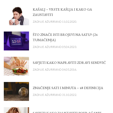
KAŠALJ – VRSTE KAŠLJA I KAKO GA
ZAUSTAVITI
ZADNJE AŽURIRANO 11.02.2020.
ŠTO ZNAČE ISTI BROJEVI NA SATU? (24
TUMAČENJA)
ZADNJE AŽURIRANO 05.04.2023.
SAVJETI KAKO NAPRAVITI ZDRAVI SENDVIČ
ZADNJE AŽURIRANO 04.05.2016.
ZNAČENJE SATI I MINUTA – 48 DEFINICIJA
ZADNJE AŽURIRANO 31.10.2022.
SAVJETI KAKO ZAUSTAVITI POVRAĆANJE