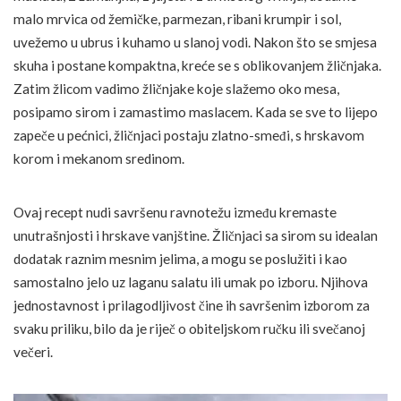
malo mrvica od žemičke, parmezan, ribani krumpir i sol,
uvežemo u ubrus i kuhamo u slanoj vodi. Nakon što se smjesa
skuha i postane kompaktna, kreće se s oblikovanjem žličnjaka.
Zatim žlicom vadimo žličnjake koje slažemo oko mesa,
posipamo sirom i zamastimo maslacem. Kada se sve to lijepo
zapeče u pećnici, žličnjaci postaju zlatno-smeđi, s hrskavom
korom i mekanom sredinom.
Ovaj recept nudi savršenu ravnotežu između kremaste
unutrašnjosti i hrskave vanjštine. Žličnjaci sa sirom su idealan
dodatak raznim mesnim jelima, a mogu se poslužiti i kao
samostalno jelo uz laganu salatu ili umak po izboru. Njihova
jednostavnost i prilagodljivost čine ih savršenim izborom za
svaku priliku, bilo da je riječ o obiteljskom ručku ili svečanoj
večeri.