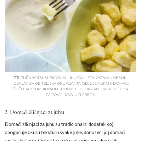
ŽLIČNJACI S KRUPICOM SU UKUSAN I JEDNOSTAVAN OBROK,
IDEALAN ZA OBITELJSKA OKUPLJANJA, GDJE SE MEKANI, DOMAĆI
ŽLIČNJACI KOMBINIRAJU S FINOM TEKSTURIRANJEM KRUPICE ZA
ZADOVOLJAVAJUĆI OBROK.
3. Domaći žličnjaci za juhu
Domaći žličnjaci za juhu su tradicionalni dodatak koji
obogaćuje okus i teksturu svake juhe, donoseći joj domaći,
rustikalni šarm. Osim što su ukusni, priprema domaćih