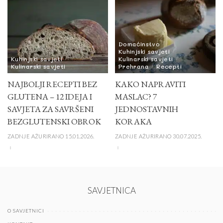
Domaćinstvo
Kuhinjski savjeti
Kuhinjski savjeti
Kulinarski savjeti
Kulinarski savjeti
Prehrana
Recepti
NAJBOLJI RECEPTI BEZ
KAKO NAPRAVITI
GLUTENA – 12 IDEJA I
MASLAC? 7
SAVJETA ZA SAVRŠENI
JEDNOSTAVNIH
BEZGLUTENSKI OBROK
KORAKA
ZADNJE AŽURIRANO 15.01.2026.
ZADNJE AŽURIRANO 30.07.2025.
SAVJETNICA
O SAVJETNICI