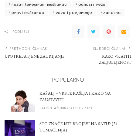
nezainteresirani muškarac
odnosi i veze
pravi muškarac
veza i povjerenje
zanosna
PODIJELI
PRETHODNI ČLANAK
SLJEDEĆI ČLANAK
UPOTREBA PJENE ZA BRIJANJE
KAKO VRATITI
ZALJUBLJENOST
POPULARNO
KAŠALJ – VRSTE KAŠLJA I KAKO GA
ZAUSTAVITI
ZADNJE AŽURIRANO 11.02.2020.
ŠTO ZNAČE ISTI BROJEVI NA SATU? (24
TUMAČENJA)