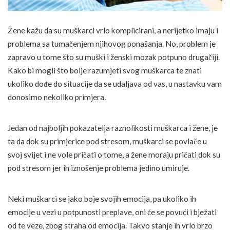
Žene kažu da su muškarci vrlo komplicirani, a nerijetko imaju i
problema sa tumačenjem njihovog ponašanja. No, problem je
zapravo u tome što su muški i ženski mozak potpuno drugačiji.
Kako bi mogli što bolje razumjeti svog muškarca te znati
ukoliko dođe do situacije da se udaljava od vas, u nastavku vam
donosimo nekoliko primjera.
Jedan od najboljih pokazatelja raznolikosti muškarca i žene, je
ta da dok su primjerice pod stresom, muškarci se povlače u
svoj svijet i ne vole pričati o tome, a žene moraju pričati dok su
pod stresom jer ih iznošenje problema jedino umiruje.
Neki muškarci se jako boje svojih emocija, pa ukoliko ih
emocije u vezi u potpunosti preplave, oni će se povući i bježati
od te veze, zbog straha od emocija. Takvo stanje ih vrlo brzo