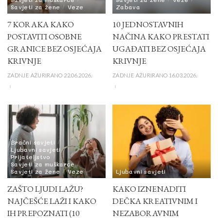
Savjeti za žene
Veze
Zabava
7 KORAKA KAKO
10 JEDNOSTAVNIH
POSTAVITI OSOBNE
NAČINA KAKO PRESTATI
GRANICE BEZ OSJEĆAJA
UGAĐATI BEZ OSJEĆAJA
KRIVNJE
KRIVNJE
ZADNJE AŽURIRANO 22.06.2026.
ZADNJE AŽURIRANO 16.03.2026.
Bračni savjeti
Ljubavni savjeti
Prijateljstvo
Savjeti za muškarce
Savjeti za žene
Veze
Ljubavni savjeti
ZAŠTO LJUDI LAŽU?
KAKO IZNENADITI
NAJČEŠĆE LAŽI I KAKO
DEČKA KREATIVNIM I
IH PREPOZNATI (10
NEZABORAVNIM