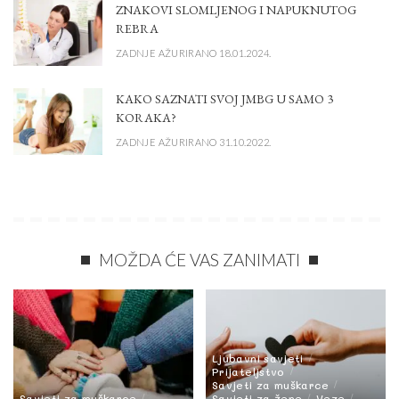
ZNAKOVI SLOMLJENOG I NAPUKNUTOG
REBRA
ZADNJE AŽURIRANO 18.01.2024.
KAKO SAZNATI SVOJ JMBG U SAMO 3
KORAKA?
ZADNJE AŽURIRANO 31.10.2022.
MOŽDA ĆE VAS ZANIMATI
Ljubavni savjeti
Prijateljstvo
Savjeti za muškarce
Savjeti za muškarce
Savjeti za žene
Veze