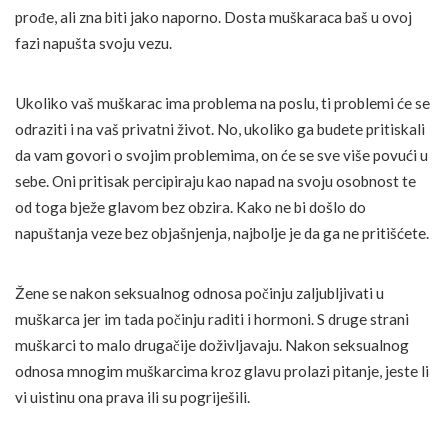
prođe, ali zna biti jako naporno. Dosta muškaraca baš u ovoj
fazi napušta svoju vezu.
Ukoliko vaš muškarac ima problema na poslu, ti problemi će se
odraziti i na vaš privatni život. No, ukoliko ga budete pritiskali
da vam govori o svojim problemima, on će se sve više povući u
sebe. Oni pritisak percipiraju kao napad na svoju osobnost te
od toga bježe glavom bez obzira. Kako ne bi došlo do
napuštanja veze bez objašnjenja, najbolje je da ga ne pritišćete.
Žene se nakon seksualnog odnosa počinju zaljubljivati u
muškarca jer im tada počinju raditi i hormoni. S druge strani
muškarci to malo drugačije doživljavaju. Nakon seksualnog
odnosa mnogim muškarcima kroz glavu prolazi pitanje, jeste li
vi uistinu ona prava ili su pogriješili.