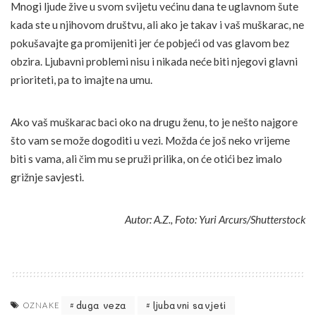
Mnogi ljude žive u svom svijetu većinu dana te uglavnom šute
kada ste u njihovom društvu, ali ako je takav i vaš muškarac, ne
pokušavajte ga promijeniti jer će pobjeći od vas glavom bez
obzira. Ljubavni problemi nisu i nikada neće biti njegovi glavni
prioriteti, pa to imajte na umu.
Ako vaš muškarac baci oko na drugu ženu, to je nešto najgore
što vam se može dogoditi u vezi. Možda će još neko vrijeme
biti s vama, ali čim mu se pruži prilika, on će otići bez imalo
grižnje savjesti.
Autor: A.Z., Foto: Yuri Arcurs/Shutterstock
duga veza
ljubavni savjeti
OZNAKE