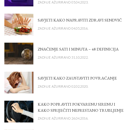
ZADNJE AŽURIRANO 05.04.2023.
SAVJETI KAKO NAPRAVITI ZDRAVI SENDVIČ
ZADNJE AŽURIRANO 04.05.2016.
ZNAČENJE SATI I MINUTA – 48 DEFINICIJA
ZADNJE AŽURIRANO 31.10.2022.
SAVJETI KAKO ZAUSTAVITI POVRAĆANJE
ZADNJE AŽURIRANO 02.02.2020.
KAKO POPRAVITI POKVARENU SIRENU I
KAKO SPRIJEČITI NEPRESTANO TRUBLJENJE
ZADNJE AŽURIRANO 26.04.2016.