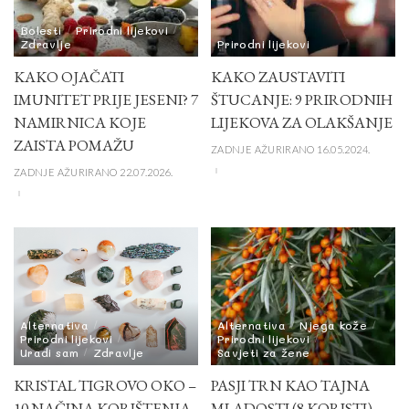
Bolesti
Prirodni lijekovi
Zdravlje
Prirodni lijekovi
KAKO OJAČATI
KAKO ZAUSTAVITI
IMUNITET PRIJE JESENI? 7
ŠTUCANJE: 9 PRIRODNIH
NAMIRNICA KOJE
LIJEKOVA ZA OLAKŠANJE
ZAISTA POMAŽU
ZADNJE AŽURIRANO 16.05.2024.
ZADNJE AŽURIRANO 22.07.2026.
Alternativa
Alternativa
Njega kože
Prirodni lijekovi
Prirodni lijekovi
Uradi sam
Zdravlje
Savjeti za žene
KRISTAL TIGROVO OKO –
PASJI TRN KAO TAJNA
10 NAČINA KORIŠTENJA
MLADOSTI (8 KORISTI)