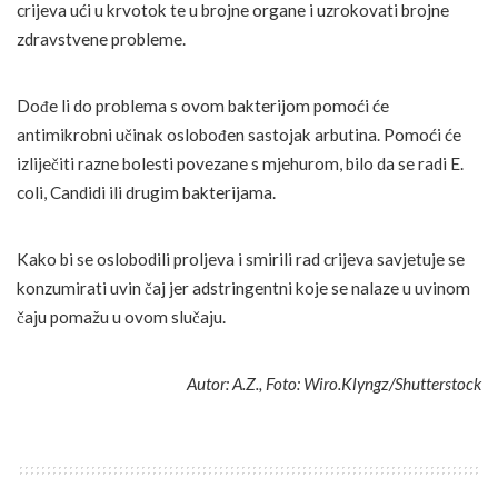
crijeva ući u krvotok te u brojne organe i uzrokovati brojne
zdravstvene probleme.
Dođe li do problema s ovom bakterijom pomoći će
antimikrobni učinak oslobođen sastojak arbutina. Pomoći će
izliječiti razne bolesti povezane s mjehurom, bilo da se radi E.
coli, Candidi ili drugim bakterijama.
Kako bi se oslobodili proljeva i smirili rad crijeva savjetuje se
konzumirati uvin čaj jer adstringentni koje se nalaze u uvinom
čaju pomažu u ovom slučaju.
Autor: A.Z., Foto: Wiro.Klyngz/Shutterstock