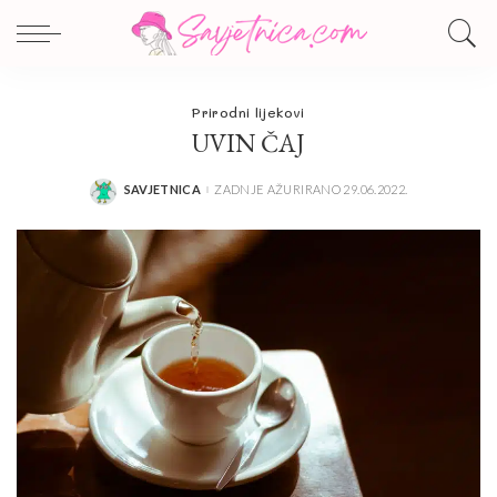
Prirodni lijekovi
UVIN ČAJ
SAVJETNICA
ZADNJE AŽURIRANO 29.06.2022.
POSTED
BY