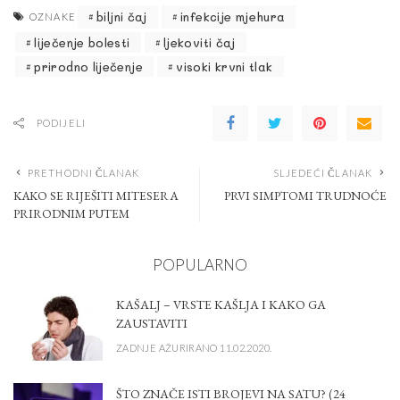
biljni čaj
infekcije mjehura
OZNAKE
liječenje bolesti
ljekoviti čaj
prirodno liječenje
visoki krvni tlak
PODIJELI
PRETHODNI ČLANAK
SLJEDEĆI ČLANAK
KAKO SE RIJEŠITI MITESERA
PRVI SIMPTOMI TRUDNOĆE
PRIRODNIM PUTEM
POPULARNO
KAŠALJ – VRSTE KAŠLJA I KAKO GA
ZAUSTAVITI
ZADNJE AŽURIRANO 11.02.2020.
ŠTO ZNAČE ISTI BROJEVI NA SATU? (24