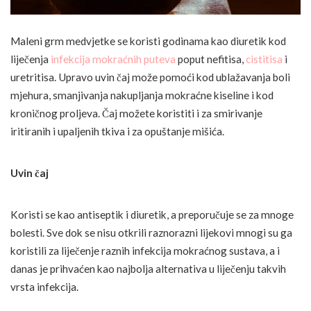
Maleni grm medvjetke se koristi godinama kao diuretik kod
liječenja
infekcija mokraćnih puteva
poput nefitisa,
cistitisa
i
uretritisa. Upravo uvin čaj može pomoći kod ublažavanja boli
mjehura, smanjivanja nakupljanja mokraćne kiseline i kod
kroničnog proljeva. Čaj možete koristiti i za smirivanje
iritiranih i upaljenih tkiva i za opuštanje mišića.
Uvin čaj
Koristi se kao antiseptik i diuretik, a preporučuje se za mnoge
bolesti. Sve dok se nisu otkrili raznorazni lijekovi mnogi su ga
koristili za liječenje raznih infekcija mokraćnog sustava, a i
danas je prihvaćen kao najbolja alternativa u liječenju takvih
vrsta infekcija.