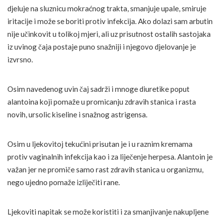
djeluje na sluznicu mokraćnog trakta, smanjuje upale, smiruje
iritacije i može se boriti protiv infekcija. Ako dolazi sam arbutin
nije učinkovit u tolikoj mjeri, ali uz prisutnost ostalih sastojaka
iz uvinog čaja postaje puno snažniji i njegovo djelovanje je
izvrsno.
Osim navedenog uvin čaj sadrži i mnoge diuretike poput
alantoina koji pomaže u promicanju zdravih stanica i rasta
novih, ursolic kiseline i snažnog astrigensa.
Osim u ljekovitoj tekućini prisutan je i u raznim kremama
protiv vaginalnih infekcija kao i za liječenje herpesa. Alantoin je
važan jer ne promiče samo rast zdravih stanica u organizmu,
nego ujedno pomaže izliječiti rane.
Ljekoviti napitak se može koristiti i za smanjivanje nakupljene