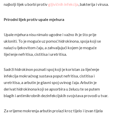
najbolji lijek u borbi protiv
gljivičnih infekcija
, bakterija i virusa.
Prirodni lijek protiv upale mjehura
Upale mjehura nisu nimalo ugodne i važno ih je što prije
ukloniti. To je moguće uz pomoć hidrokinona, spoja koji se
nalazi u ljekovitom čaju, a zahvaljujući kojem je moguće
liječenje nefritisa, cistitisa i uretritisa.
Sadrži hidrokinon poznati spoj koji je koristan za liječenje
infekcija mokraćnog sustava poput nefritisa, cistitisa i
uretritisa, a arbutin je glavni spoj uvinog čaja. Arbutin je
derivat hidrokinona koji se apsorbira u želucu te se putem
blagih i antimikrobnih dezinfekcijskih svojstava provodi u tvar.
Za vrijeme mokrenja arbutin prolazi kroz tijelo i izvan tijela