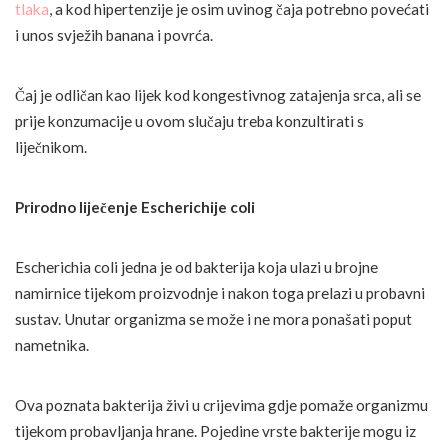
tlaka
, a kod hipertenzije je osim uvinog čaja potrebno povećati
i unos svježih banana i povrća.
Čaj je odličan kao lijek kod kongestivnog zatajenja srca, ali se
prije konzumacije u ovom slučaju treba konzultirati s
liječnikom.
Prirodno liječenje Escherichije coli
Escherichia coli jedna je od bakterija koja ulazi u brojne
namirnice tijekom proizvodnje i nakon toga prelazi u probavni
sustav. Unutar organizma se može i ne mora ponašati poput
nametnika.
Ova poznata bakterija živi u crijevima gdje pomaže organizmu
tijekom probavljanja hrane. Pojedine vrste bakterije mogu iz