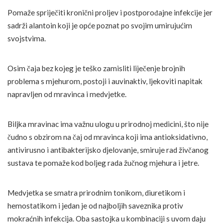
Pomaže spriječiti kronični proljev i postporođajne infekcije jer
sadrži alantoin koji je opće poznat po svojim umirujućim
svojstvima.
Osim čaja bez kojeg je teško zamisliti liječenje brojnih
problema s mjehurom, postoji i auvinaktiv, ljekoviti napitak
napravljen od mravinca i medvjetke.
Biljka mravinac ima važnu ulogu u prirodnoj medicini, što nije
čudno s obzirom na čaj od mravinca koji ima antioksidativno,
antivirusno i antibakterijsko djelovanje, smiruje rad živčanog
sustava te pomaže kod boljeg rada žučnog mjehura i jetre.
Medvjetka se smatra prirodnim tonikom, diuretikom i
hemostatikom i jedan je od najboljih saveznika protiv
mokraćnih infekcija. Oba sastojka u kombinaciji s uvom daju