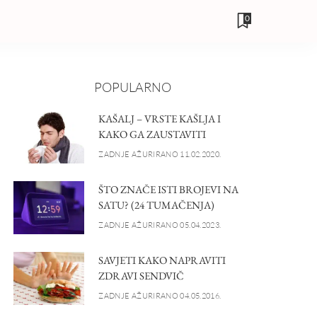
0
POPULARNO
KAŠALJ – VRSTE KAŠLJA I
KAKO GA ZAUSTAVITI
ZADNJE AŽURIRANO 11.02.2020.
ŠTO ZNAČE ISTI BROJEVI NA
SATU? (24 TUMAČENJA)
ZADNJE AŽURIRANO 05.04.2023.
SAVJETI KAKO NAPRAVITI
ZDRAVI SENDVIČ
ZADNJE AŽURIRANO 04.05.2016.