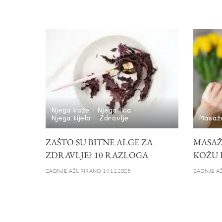
Njega kože
Njega lica
Njega tijela
Zdravlje
Masaž
ZAŠTO SU BITNE ALGE ZA
MASAŽ
ZDRAVLJE? 10 RAZLOGA
KOŽU 
ZADNJE AŽURIRANO 19.11.2025.
ZADNJE AŽ