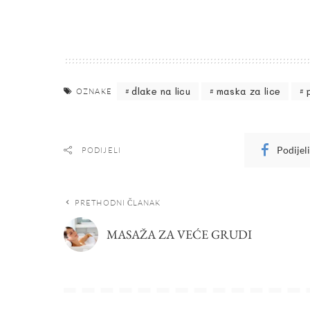
dlake na licu
maska za lice
OZNAKE
Podijel
PODIJELI
PRETHODNI ČLANAK
MASAŽA ZA VEĆE GRUDI