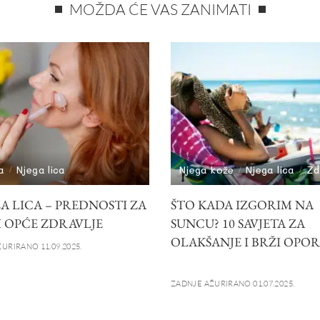
MOŽDA ĆE VAS ZANIMATI
a
Njega lica
Njega kože
Njega lica
Zd
A LICA – PREDNOSTI ZA
ŠTO KADA IZGORIM NA
I OPĆE ZDRAVLJE
SUNCU? 10 SAVJETA ZA
OLAKŠANJE I BRŽI OPO
URIRANO 11.09.2025.
ZADNJE AŽURIRANO 01.07.2025.