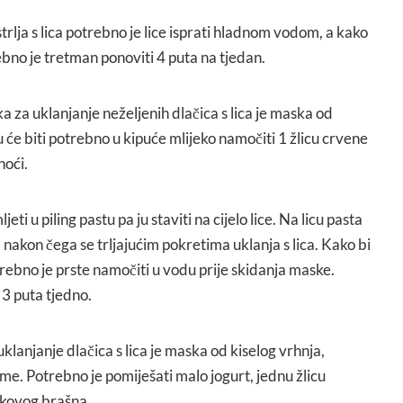
trlja s lica potrebno je lice isprati hladnom vodom, a kako
trebno je tretman ponoviti 4 puta na tjedan.
 za uklanjanje neželjenih dlačica s lica je maska od
u će biti potrebno u kipuće mlijeko namočiti 1 žlicu crvene
noći.
eti u piling pastu pa ju staviti na cijelo lice. Na licu pasta
 nakon čega se trljajućim pokretima uklanja s lica. Kako bi
rebno je prste namočiti u vodu prije skidanja maske.
 3 puta tjedno.
klanjanje dlačica s lica je maska od kiselog vrhnja,
e. Potrebno je pomiješati malo jogurt, jednu žlicu
tkovog brašna.