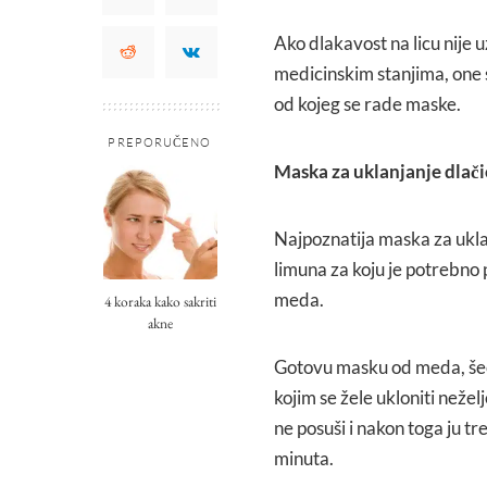
Ako dlakavost na licu nije
medicinskim stanjima, one 
od kojeg se rade maske.
PREPORUČENO
Maska za uklanjanje dlač
Najpoznatija maska za uklan
limuna za koju je potrebno p
meda.
4 koraka kako sakriti
akne
Gotovu masku od meda, šeće
kojim se žele ukloniti neže
ne posuši i nakon toga ju tre
minuta.