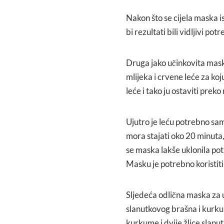
Nakon što se cijela maska is
bi rezultati bili vidljivi po
Druga jako učinkovita maska
mlijeka i crvene leće za koj
leće i tako ju ostaviti preko 
Ujutro je leću potrebno samlj
mora stajati oko 20 minuta,
se maska lakše uklonila pot
Masku je potrebno koristiti
Sljedeća odlična maska za u
slanutkovog brašna i kurkum
kurkume i dvije žlice slanu