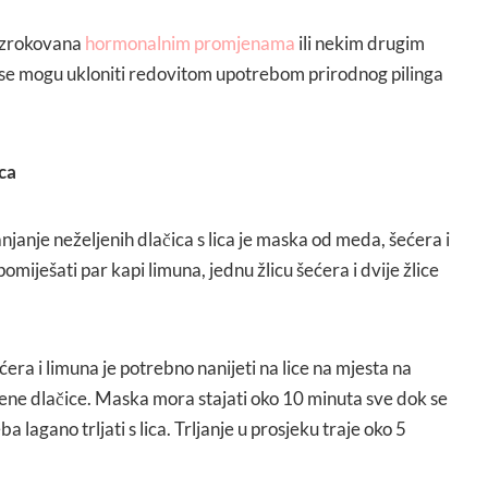
 uzrokovana
hormonalnim promjenama
ili nekim drugim
se mogu ukloniti redovitom upotrebom prirodnog pilinga
ica
janje neželjenih dlačica s lica je maska od meda, šećera i
omiješati par kapi limuna, jednu žlicu šećera i dvije žlice
ra i limuna je potrebno nanijeti na lice na mjesta na
ljene dlačice. Maska mora stajati oko 10 minuta sve dok se
ba lagano trljati s lica. Trljanje u prosjeku traje oko 5