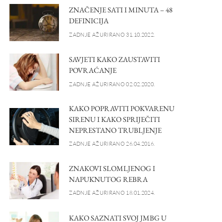
ZNAČENJE SATI I MINUTA – 48
DEFINICIJA
ZADNJE AŽURIRANO 31.10.2022.
SAVJETI KAKO ZAUSTAVITI
POVRAĆANJE
ZADNJE AŽURIRANO 02.02.2020.
KAKO POPRAVITI POKVARENU
SIRENU I KAKO SPRIJEČITI
NEPRESTANO TRUBLJENJE
ZADNJE AŽURIRANO 26.04.2016.
ZNAKOVI SLOMLJENOG I
NAPUKNUTOG REBRA
ZADNJE AŽURIRANO 18.01.2024.
KAKO SAZNATI SVOJ JMBG U