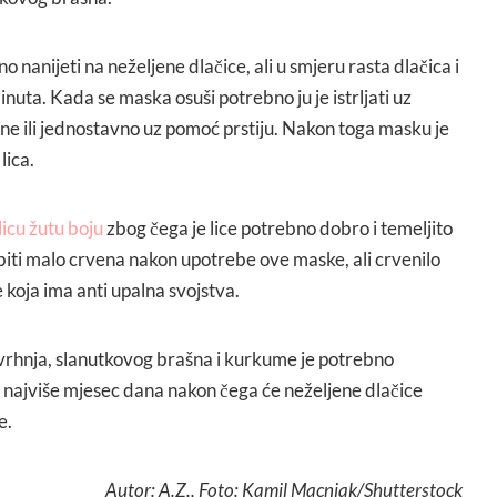
 nanijeti na neželjene dlačice, ali u smjeru rasta dlačica i
inuta. Kada se maska osuši potrebno ju je istrljati uz
e ili jednostavno uz pomoć prstiju. Nakon toga masku je
lica.
icu žutu boju
zbog čega je lice potrebno dobro i temeljito
 biti malo crvena nakon upotrebe ove maske, ali crvenilo
koja ima anti upalna svojstva.
vrhnja, slanutkovog brašna i kurkume je potrebno
, najviše mjesec dana nakon čega će neželjene dlačice
e.
Autor: A.Z., Foto: Kamil Macniak/Shutterstock