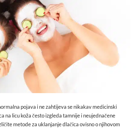
normalna pojava i ne zahtijeva se nikakav medicinski
ca na licu koža često izgleda tamnije i neujednačene
azličite metode za uklanjanje dlačica ovisno o njihovom