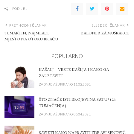
PODIJELI
PRETHODNI ČLANAK
SLJEDEĆI ČLANAK
SUMARTIN, NAJMLAĐE
BALONER ZA MUŠKARCE
MJESTO NA OTOKU BRAČU
POPULARNO
KAŠALJ – VRSTE KAŠLJA I KAKO GA
ZAUSTAVITI
ZADNJE AŽURIRANO 11.02.2020.
ŠTO ZNAČE ISTI BROJEVI NA SATU? (24
TUMAČENJA)
ZADNJE AŽURIRANO 05.04.2023.
SAVJETI KAKO NAPRAVITI ZDRAVI SENDVIČ