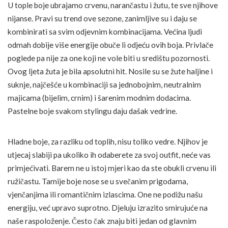
U tople boje ubrajamo crvenu, narančastu i žutu, te sve njihove
nijanse. Pravi su trend ove sezone, zanimljive su i daju se
kombinirati sa svim odjevnim kombinacijama. Većina ljudi
odmah dobije više energije obuče li odjeću ovih boja. Privlače
poglede pa nije za one koji ne vole biti u središtu pozornosti.
Ovog ljeta žuta je bila apsolutni hit. Nosile su se žute haljine i
suknje, najčešće u kombinaciji sa jednobojnim, neutralnim
majicama (bijelim, crnim) i šarenim modnim dodacima.
Pastelne boje svakom stylingu daju dašak vedrine.
Hladne boje, za razliku od toplih, nisu toliko vedre. Njihov je
utjecaj slabiji pa ukoliko ih odaberete za svoj outfit, neće vas
primjećivati. Barem ne u istoj mjeri kao da ste obukli crvenu ili
ružičastu. Tamije boje nose se u svečanim prigodama,
vjenčanjima ili romantičnim izlascima. One ne podižu našu
energiju, već upravo suprotno. Djeluju izrazito smirujuće na
naše raspoloženje. Često čak znaju biti jedan od glavnim