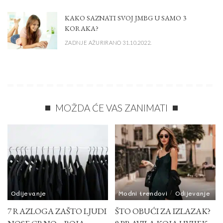
KAKO SAZNATI SVOJ JMBG U SAMO 3
KORAKA?
ZADNJE AŽURIRANO 31.10.2022.
MOŽDA ĆE VAS ZANIMATI
Odijevanje
Modni trendovi
Odijevanje
7 RAZLOGA ZAŠTO LJUDI
ŠTO OBUĆI ZA IZLAZAK?