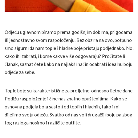
Odjeću uglavnom biramo prema godišnjim dobima, prigodama
ili jednostavno svom raspoloženju. Bez obzira na ovo, potpuno
smo sigurni da nam tople i hladne boje pristaju podjednako. No,
kako ih izabrati, i kome kakve više odgovaraju? Pročitate li
članak, saznat ćete kako na najlakši način odabrati idealnu boju
odjeće za sebe.
Tople boje su karakteristične za proljetne, odnosno ljetne dane.
Podižu raspoloženje i čine nas znatno opuštenijima. Kako se
osnovna podjela boja sastoji od toplih i hladnih, tako i mi
dijelimo svoju odjeću. Svatko od nas voli drugačiji boju pa zbog
tog razloga nosimo i različite outfite.