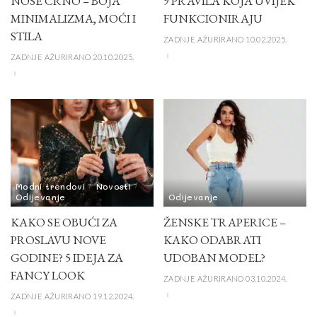
NOSE CRNO – BOJA
9 PRAVILA KOJA UVIJEK
MINIMALIZMA, MOĆI I
FUNKCIONIRAJU
STILA
ZADNJE AŽURIRANO 10.02.2025.
ZADNJE AŽURIRANO 20.10.2025.
Modni trendovi
Novosti
Odijevanje
Odijevanje
KAKO SE OBUĆI ZA
ŽENSKE TRAPERICE –
PROSLAVU NOVE
KAKO ODABRATI
GODINE? 5 IDEJA ZA
UDOBAN MODEL?
FANCY LOOK
ZADNJE AŽURIRANO 03.10.2024.
ZADNJE AŽURIRANO 19.12.2024.