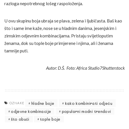
razloga nepotrebnog lošeg raspoloženja.
U ovu skupinu boja ubraja se plava, zelena i ljubičasta. Baš kao
što i same ime kaže, nose se u hladnim danima, jesenjskim i
zimskim odjevnim kombinacijama. Pristaju svijetloputim
ženama, dok su tople boje primjerene i njima, ali i ženama
tamnije puti.
Autor: D.Š. Foto: Africa Studio7Shutterstock
hladne boje
kako kombinirati odjeću
OZNAKE
odjevne kombinacije
popularni modni trendovi
što obući
tople boje