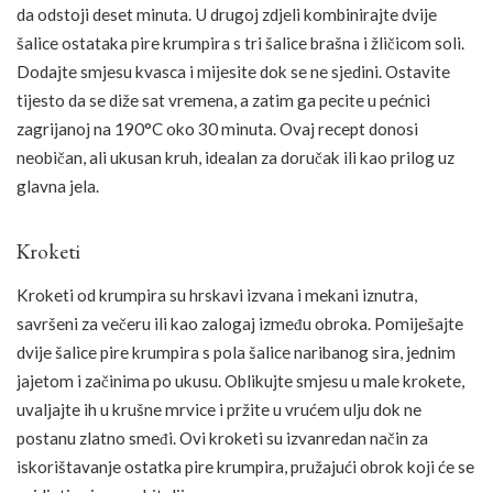
da odstoji deset minuta. U drugoj zdjeli kombinirajte dvije
šalice ostataka pire krumpira s tri šalice brašna i žličicom soli.
Dodajte smjesu kvasca i mijesite dok se ne sjedini. Ostavite
tijesto da se diže sat vremena, a zatim ga pecite u pećnici
zagrijanoj na 190°C oko 30 minuta. Ovaj recept donosi
neobičan, ali ukusan kruh, idealan za doručak ili kao prilog uz
glavna jela.
Kroketi
Kroketi od krumpira su hrskavi izvana i mekani iznutra,
savršeni za večeru ili kao zalogaj između obroka. Pomiješajte
dvije šalice pire krumpira s pola šalice naribanog sira, jednim
jajetom i začinima po ukusu. Oblikujte smjesu u male krokete,
uvaljajte ih u krušne mrvice i pržite u vrućem ulju dok ne
postanu zlatno smeđi. Ovi kroketi su izvanredan način za
iskorištavanje ostatka pire krumpira, pružajući obrok koji će se