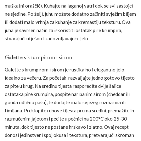
muškatni oraščić). Kuhajte na laganoj vatri dok se svi sastojci
ne sjedine. Po želji, juhu možete dodatno začiniti svježim biljem
ili dodati malo vrhnja za kuhanje za kremastiju teksturu. Ova
juha je savršen način za iskoristiti ostatak pire krumpira,
stvarajući utješno i zadovoljavajuće jelo.
Galette s krumpirom i sirom
Galette s krumpirom i sirom je rustikalno i elegantno jelo,
idealno za večeru. Za početak, razvaljajte jedno gotovo tijesto
za pite u krug. Na sredinu tijesta rasporedite dvije šalice
ostataka pire krumpira, pospite naribanim sirom (cheddar ili
gouda odlično pašu), te dodajte malo svježeg ružmarina ili
timijana. Preklopite rubove tijesta prema sredini, premažite ih
razmućenim jajetom i pecite u pećnici na 200°C oko 25-30
minuta, dok tijesto ne postane hrskavo i zlatno. Ovaj recept
donosi jedinstveni spoj okusa i tekstura, pretvarajući skroman