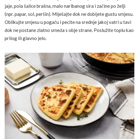
jaje, pola šalice brašna, malo naribanog sira i začine po želji
(npr. papar, sol, peršin). Miješajte dok ne dobijete gustu smjesu.
Oblikujte smjesu u pogaču i pecite na srednje jakoj vatri u tavi
dok ne postane zlatno smeđa s obje strane. Poslužite toplu kao
prilog ili glavno jelo.