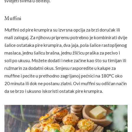
svidjeti svima u obitelji.
Muffini
Muffini od pire krumpira su izvrsna opcija za brzi doručak ili
mali zalogaj. Za njihovu pripremu potrebno je kombinirati dvije
šalice ostataka pire krumpira, dva jaja, pola šalice rastopljenog
maslaca, jednu šalicu brašna, jednu žličicu praška za pecivo i
soli po ukusu. Možete dodati i neke začine kao što su timijan ili
ružmarin za dodatni okus. Smjesu rasporedite u kalupe za
muffine i pecite u prethodno zagrijanoj pećnici na 180°C oko
20 minuta ili dok ne postanu zlatni. Ovi muffini su odličan način
da se brzo i ukusno iskoristi ostatak pire krumpira.