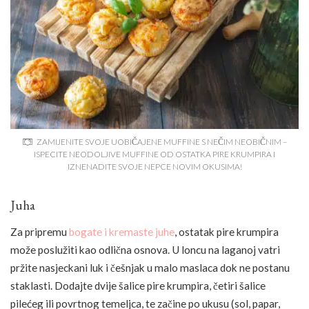
ZAMIJENITE SVOJE UOBIČAJENE MUFFINE S NEČIM NEOBIČNIM –
ISPECITE NEODOLJIVE MUFFINE OD OSTATKA PIRE KRUMPIRA I
IZNENADITE SVOJE NEPCE NOVIM OKUSIMA!
Juha
Za pripremu
bogate i kremaste juhe
, ostatak pire krumpira
može poslužiti kao odlična osnova. U loncu na laganoj vatri
pržite nasjeckani luk i češnjak u malo maslaca dok ne postanu
staklasti. Dodajte dvije šalice pire krumpira, četiri šalice
pilećeg ili povrtnog temeljca, te začine po ukusu (sol, papar,