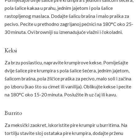
Pomiješajte dvije šalice pire krumpira s jednom šalicom šećera,
pola šalice kakaa u prahu, jednim jajetom i pola šalice
rastopljenog maslaca. Dodajte šalicu brašna i malo praška za
pecivo. Pecite u prethodno zagrijanoj pećnici na 180°C oko 25-
30 minuta. Ovi browniji su iznenađujuće vlažni i čokoladni.
Keksi
Za brzu poslasticu, napravite krumpirove kekse. Pomiješajte
dvije šalice pire krumpira s pola šalice šećera, jednim jajetom,
šalicom brašna, pola žličice praška za pecivo, malo soli i začina
po izboru (kao što su cimet ili vanilija). Oblikujte kekse i pecite
na 180°C oko 15-20 minuta. Poslužite ih uz čaj ili kavu.
Burrito
Za meksički zaokret, iskoristite pire krumpir u burritima. Na
tortilju stavite sloj ostataka pire krumpira, dodajte prženu