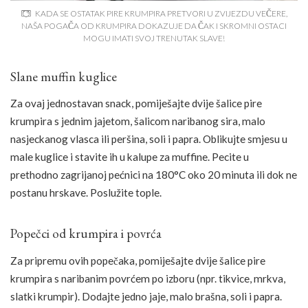
KADA SE OSTATAK PIRE KRUMPIRA PRETVORI U ZVIJEZDU VEČERE,
NAŠA POGAČA OD KRUMPIRA DOKAZUJE DA ČAK I SKROMNI OSTACI
MOGU IMATI SVOJ TRENUTAK SLAVE!
Slane muffin kuglice
Za ovaj jednostavan snack, pomiješajte dvije šalice pire
krumpira s jednim jajetom, šalicom naribanog sira, malo
nasjeckanog vlasca ili peršina, soli i papra. Oblikujte smjesu u
male kuglice i stavite ih u kalupe za muffine. Pecite u
prethodno zagrijanoj pećnici na 180°C oko 20 minuta ili dok ne
postanu hrskave. Poslužite tople.
Popečci od krumpira i povrća
Za pripremu ovih popečaka, pomiješajte dvije šalice pire
krumpira s naribanim povrćem po izboru (npr. tikvice, mrkva,
slatki krumpir). Dodajte jedno jaje, malo brašna, soli i papra.