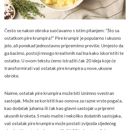
Često se nakon obroka suočavamo s istim pitanjem: “Što sa
ostatkom pire krumpira?” Pire krumpir je popularno i ukusno
jelo, ali ponekad jednostavno pripremimo previše. Umjesto da
ga bacimo, postoji mnogo kreativnih načina kako iskoristiti te
ostatke. U ovom tekstu ćemo istražiti čak 20 ideja koje će
transformirati vaš ostatak pire krumpira u nove, ukusne
obroke.
Naime, ostatak pire krumpira može biti iznimno svestran
sastojak. Može se koristiti kao osnova za razne vrste pogača,
kao dodatak juhama ili čak kao glavni sastojak u pripremi
ukusnih kroketa. S malo mašte i nekoliko dodatnih sastojaka,
vaš ostatak pire krumpira može postati zvijezda sljedećeg