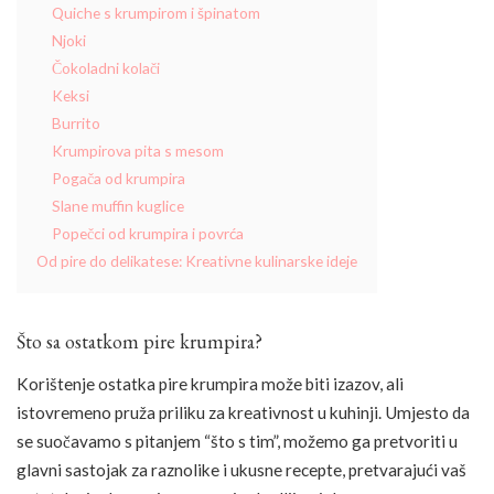
Quiche s krumpirom i špinatom
Njoki
Čokoladni kolači
Keksi
Burrito
Krumpirova pita s mesom
Pogača od krumpira
Slane muffin kuglice
Popečci od krumpira i povrća
Od pire do delikatese: Kreativne kulinarske ideje
Što sa ostatkom pire krumpira?
Korištenje ostatka pire krumpira može biti izazov, ali
istovremeno pruža priliku za kreativnost u kuhinji. Umjesto da
se suočavamo s pitanjem “što s tim”, možemo ga pretvoriti u
glavni sastojak za raznolike i ukusne recepte, pretvarajući vaš