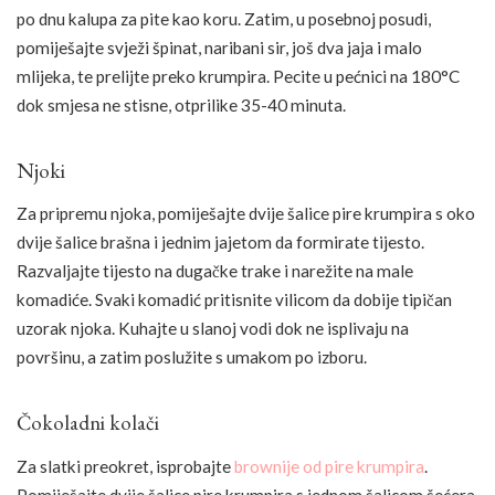
po dnu kalupa za pite kao koru. Zatim, u posebnoj posudi,
pomiješajte svježi špinat, naribani sir, još dva jaja i malo
mlijeka, te prelijte preko krumpira. Pecite u pećnici na 180°C
dok smjesa ne stisne, otprilike 35-40 minuta.
Njoki
Za pripremu njoka, pomiješajte dvije šalice pire krumpira s oko
dvije šalice brašna i jednim jajetom da formirate tijesto.
Razvaljajte tijesto na dugačke trake i narežite na male
komadiće. Svaki komadić pritisnite vilicom da dobije tipičan
uzorak njoka. Kuhajte u slanoj vodi dok ne isplivaju na
površinu, a zatim poslužite s umakom po izboru.
Čokoladni kolači
Za slatki preokret, isprobajte
brownije od pire krumpira
.