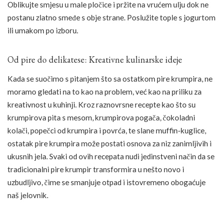
Oblikujte smjesu u male pločice i pržite na vrućem ulju dok ne
postanu zlatno smeđe s obje strane. Poslužite tople s jogurtom
ili umakom po izboru.
Od pire do delikatese: Kreativne kulinarske ideje
Kada se suočimo s pitanjem što sa ostatkom pire krumpira, ne
moramo gledati na to kao na problem, već kao na priliku za
kreativnost u kuhinji. Kroz raznovrsne recepte kao što su
krumpirova pita s mesom, krumpirova pogača, čokoladni
kolači, popečci od krumpira i povrća, te slane muffin-kuglice,
ostatak pire krumpira može postati osnova za niz zanimljivih i
ukusnih jela. Svaki od ovih recepata nudi jedinstveni način da se
tradicionalni pire krumpir transformira u nešto novo i
uzbudljivo, čime se smanjuje otpad i istovremeno obogaćuje
naš jelovnik.