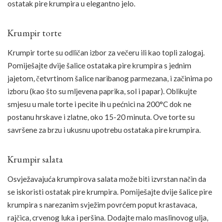
ostatak pire krumpira u elegantno jelo.
Krumpir torte
Krumpir torte su odličan izbor za večeru ili kao topli zalogaj.
Pomiješajte dvije šalice ostataka pire krumpira s jednim
jajetom, četvrtinom šalice naribanog parmezana, i začinima po
izboru (kao što su mljevena paprika, sol i papar). Oblikujte
smjesu u male torte i pecite ih u pećnici na 200°C dok ne
postanu hrskave i zlatne, oko 15-20 minuta. Ove torte su
savršene za brzu i ukusnu upotrebu ostataka pire krumpira.
Krumpir salata
Osvježavajuća krumpirova salata može biti izvrstan način da
se iskoristi ostatak pire krumpira. Pomiješajte dvije šalice pire
krumpira s narezanim svježim povrćem poput krastavaca,
rajčica, crvenog luka i peršina. Dodajte malo maslinovog ulja,