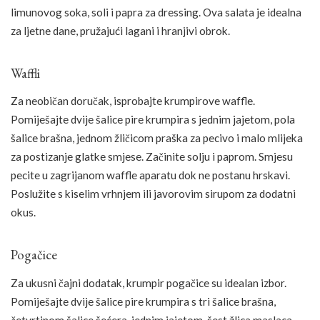
limunovog soka, soli i papra za dressing. Ova salata je idealna
za ljetne dane, pružajući lagani i hranjivi obrok.
Waffli
Za neobičan doručak, isprobajte krumpirove waffle.
Pomiješajte dvije šalice pire krumpira s jednim jajetom, pola
šalice brašna, jednom žličicom praška za pecivo i malo mlijeka
za postizanje glatke smjese. Začinite solju i paprom. Smjesu
pecite u zagrijanom waffle aparatu dok ne postanu hrskavi.
Poslužite s kiselim vrhnjem ili javorovim sirupom za dodatni
okus.
Pogačice
Za ukusni čajni dodatak, krumpir pogačice su idealan izbor.
Pomiješajte dvije šalice pire krumpira s tri šalice brašna,