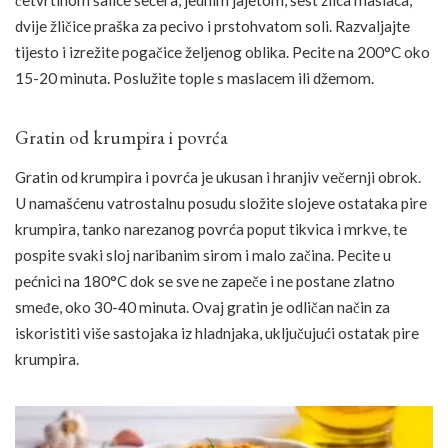
četvrtinom šalice šećera, jednim jajetom, šest žlica maslaca,
dvije žličice praška za pecivo i prstohvatom soli. Razvaljajte
tijesto i izrežite pogačice željenog oblika. Pecite na 200°C oko
15-20 minuta. Poslužite tople s maslacem ili džemom.
Gratin od krumpira i povrća
Gratin od krumpira i povrća je ukusan i hranjiv večernji obrok.
U namašćenu vatrostalnu posudu složite slojeve ostataka pire
krumpira, tanko narezanog povrća poput tikvica i mrkve, te
pospite svaki sloj naribanim sirom i malo začina. Pecite u
pećnici na 180°C dok se sve ne zapeče i ne postane zlatno
smeđe, oko 30-40 minuta. Ovaj gratin je odličan način za
iskoristiti više sastojaka iz hladnjaka, uključujući ostatak pire
krumpira.