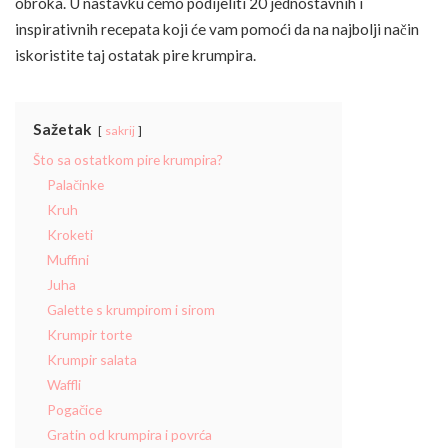
obroka. U nastavku ćemo podijeliti 20 jednostavnih i
inspirativnih recepata koji će vam pomoći da na najbolji način
iskoristite taj ostatak pire krumpira.
Sažetak
sakrij
Što sa ostatkom pire krumpira?
Palačinke
Kruh
Kroketi
Muffini
Juha
Galette s krumpirom i sirom
Krumpir torte
Krumpir salata
Waffli
Pogačice
Gratin od krumpira i povrća