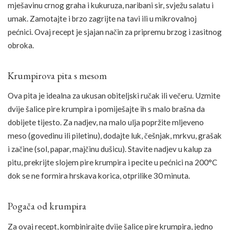
mješavinu crnog graha i kukuruza, naribani sir, svježu salatu i
umak. Zamotajte i brzo zagrijte na tavi ili u mikrovalnoj
pećnici. Ovaj recept je sjajan način za pripremu brzog i zasitnog
obroka.
Krumpirova pita s mesom
Ova pita je idealna za ukusan obiteljski ručak ili večeru. Uzmite
dvije šalice pire krumpira i pomiješajte ih s malo brašna da
dobijete tijesto. Za nadjev, na malo ulja popržite mljeveno
meso (govedinu ili piletinu), dodajte luk, češnjak, mrkvu, grašak
i začine (sol, papar, majčinu dušicu). Stavite nadjev u kalup za
pitu, prekrijte slojem pire krumpira i pecite u pećnici na 200°C
dok se ne formira hrskava korica, otprilike 30 minuta.
Pogača od krumpira
Za ovaj recept, kombinirajte dvije šalice pire krumpira, jedno