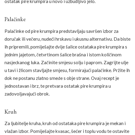
ostatak pire krumpira u novo i uzbudljivo jelo.
Palačinke
Palačinke od pire krumpira predstavljaju savršen izbor za
doručak ili večeru, nudeći hrskavu i ukusnu alternativu. Da biste
ih pripremili, pomiješajte dvije šalice ostataka pire krumpira s
jednim jajetom, četvrtinom šalice brašna i istom količinom
nasjeckanog luka. Začinite smjesu solju i paprom. Zagrijte ulje
u tavi i žlicom stavljajte smjesu, formirajući palačinke. Pržite ih
dok ne postanu zlatno smeđe s obje strane. Ovaj recept je
jednostavan i brz, te pretvara ostatak pire krumpira u
zadovoljavajući obrok.
Kruh
Za ljubitelje kruha, kruh od ostataka pire krumpira je mekan i
vlažan izbor. Pomiješajte kvasac, šećer i toplu vodu te ostavite