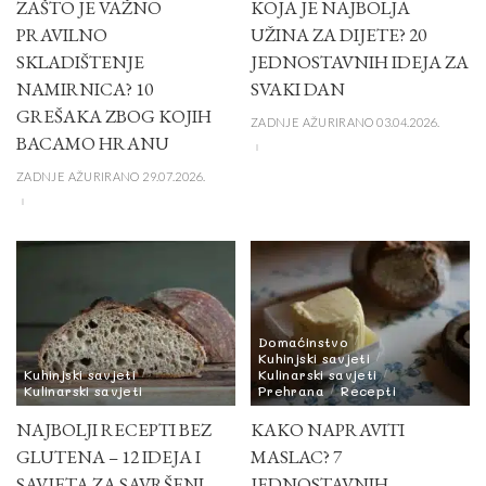
ZAŠTO JE VAŽNO
KOJA JE NAJBOLJA
PRAVILNO
UŽINA ZA DIJETE? 20
SKLADIŠTENJE
JEDNOSTAVNIH IDEJA ZA
NAMIRNICA? 10
SVAKI DAN
GREŠAKA ZBOG KOJIH
ZADNJE AŽURIRANO 03.04.2026.
BACAMO HRANU
ZADNJE AŽURIRANO 29.07.2026.
Domaćinstvo
Kuhinjski savjeti
Kuhinjski savjeti
Kulinarski savjeti
Kulinarski savjeti
Prehrana
Recepti
NAJBOLJI RECEPTI BEZ
KAKO NAPRAVITI
GLUTENA – 12 IDEJA I
MASLAC? 7
SAVJETA ZA SAVRŠENI
JEDNOSTAVNIH