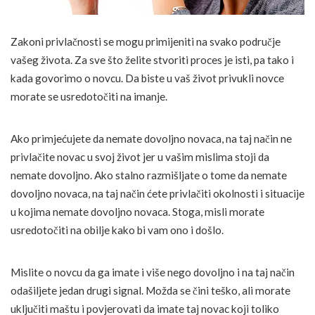
Zakoni privlačnosti se mogu primijeniti na svako područje
vašeg života. Za sve što želite stvoriti proces je isti, pa tako i
kada govorimo o novcu. Da biste u vaš život privukli novce
morate se usredotočiti na imanje.
Ako primjećujete da nemate dovoljno novaca, na taj način ne
privlačite novac u svoj život jer u vašim mislima stoji da
nemate dovoljno. Ako stalno razmišljate o tome da nemate
dovoljno novaca, na taj način ćete privlačiti okolnosti i situacije
u kojima nemate dovoljno novaca. Stoga, misli morate
usredotočiti na obilje kako bi vam ono i došlo.
Mislite o novcu da ga imate i više nego dovoljno i na taj način
odašiljete jedan drugi signal. Možda se čini teško, ali morate
uključiti maštu i povjerovati da imate taj novac koji toliko