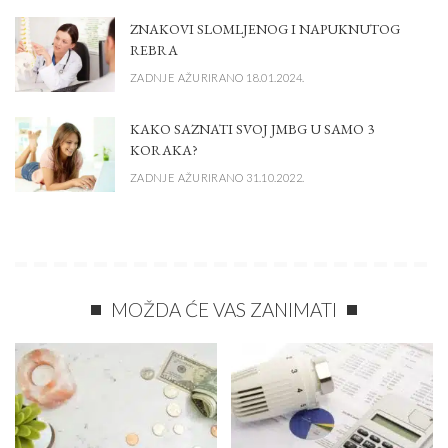
ZNAKOVI SLOMLJENOG I NAPUKNUTOG
REBRA
ZADNJE AŽURIRANO 18.01.2024.
KAKO SAZNATI SVOJ JMBG U SAMO 3
KORAKA?
ZADNJE AŽURIRANO 31.10.2022.
MOŽDA ĆE VAS ZANIMATI