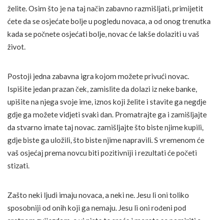
želite. Osim što je na taj način zabavno razmišljati, primijetit
ćete da se osjećate bolje u pogledu novaca, a od onog trenutka
kada se počnete osjećati bolje, novac će lakše dolaziti u vaš
život.
Postoji jedna zabavna igra kojom možete privući novac.
Ispišite jedan prazan ček, zamislite da dolazi iz neke banke,
upišite na njega svoje ime, iznos koji želite i stavite ga negdje
gdje ga možete vidjeti svaki dan. Promatrajte ga i zamišljajte
da stvarno imate taj novac. zamišljajte što biste njime kupili,
gdje biste ga uložili, što biste njime napravili. S vremenom će
vaš osjećaj prema novcu biti pozitivniji i rezultati će početi
stizati.
Zašto neki ljudi imaju novaca, a neki ne. Jesu li oni toliko
sposobniji od onih koji ga nemaju. Jesu li oni rođeni pod