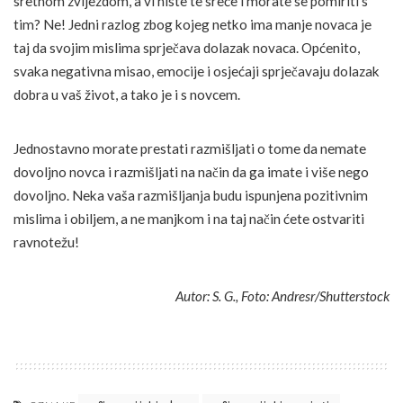
sretnom zvijezdom, a vi niste te sreće i morate se pomiriti s
tim? Ne! Jedni razlog zbog kojeg netko ima manje novaca je
taj da svojim mislima sprječava dolazak novaca. Općenito,
svaka negativna misao, emocije i osjećaji sprječavaju dolazak
dobra u vaš život, a tako je i s novcem.
Jednostavno morate prestati razmišljati o tome da nemate
dovoljno novca i razmišljati na način da ga imate i više nego
dovoljno. Neka vaša razmišljanja budu ispunjena pozitivnim
mislima i obiljem, a ne manjkom i na taj način ćete ostvariti
ravnotežu!
Autor: S. G., Foto: Andresr/Shutterstock