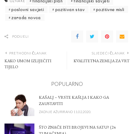
financijski plan
financijski savjeti
OZNAKE
poslovni savjeti
pozitivan stav
pozitivne misli
zarada novca
PODIJELI
PRETHODNI ČLANAK
SLJEDEĆI ČLANAK
KAKO UMOM IZLIJEČITI
KVALITETNA ZEMLJA ZA VRT
TIJELO
POPULARNO
KAŠALJ – VRSTE KAŠLJA I KAKO GA
ZAUSTAVITI
ZADNJE AŽURIRANO 11.02.2020.
ŠTO ZNAČE ISTI BROJEVI NA SATU? (24
TUMAČENJA)