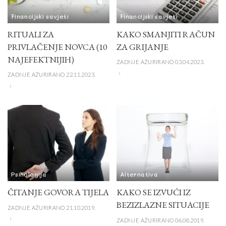
Financijski savjeti
Financijski savjeti
RITUALI ZA
KAKO SMANJITI RAČUN
PRIVLAČENJE NOVCA (10
ZA GRIJANJE
NAJEFEKTNIJIH)
ZADNJE AŽURIRANO 03.04.2023.
ZADNJE AŽURIRANO 22.11.2023.
Psihologija
Alternativa
ČITANJE GOVORA TIJELA
KAKO SE IZVUĆI IZ
BEZIZLAZNE SITUACIJE
ZADNJE AŽURIRANO 21.10.2019.
ZADNJE AŽURIRANO 06.08.2019.