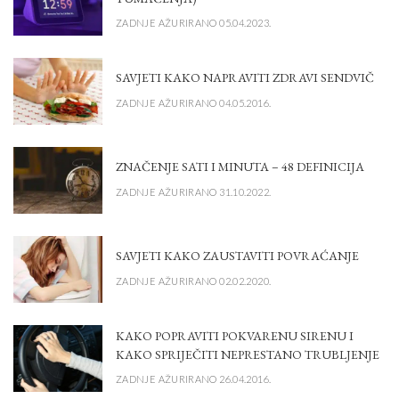
ZADNJE AŽURIRANO 05.04.2023.
SAVJETI KAKO NAPRAVITI ZDRAVI SENDVIČ
ZADNJE AŽURIRANO 04.05.2016.
ZNAČENJE SATI I MINUTA – 48 DEFINICIJA
ZADNJE AŽURIRANO 31.10.2022.
SAVJETI KAKO ZAUSTAVITI POVRAĆANJE
ZADNJE AŽURIRANO 02.02.2020.
KAKO POPRAVITI POKVARENU SIRENU I
KAKO SPRIJEČITI NEPRESTANO TRUBLJENJE
ZADNJE AŽURIRANO 26.04.2016.