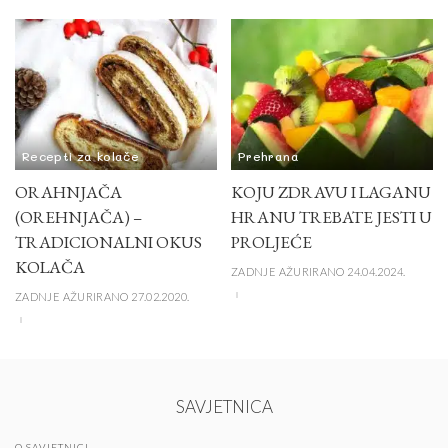
Recepti za kolače
Prehrana
ORAHNJAČA
KOJU ZDRAVU I LAGANU
(OREHNJAČA) –
HRANU TREBATE JESTI U
TRADICIONALNI OKUS
PROLJEĆE
KOLAČA
ZADNJE AŽURIRANO 24.04.2024.
ZADNJE AŽURIRANO 27.02.2020.
SAVJETNICA
O SAVJETNICI