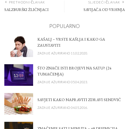
PRETHODNI ČLANAK
SLJEDEĆI ČLANAK
SALZBURŠKI ŽLIČNJACI
SAVIJAČA OD VRHNJA
POPULARNO
KAŠALJ – VRSTE KAŠLJA I KAKO GA
ZAUSTAVITI
ZADNJE AŽURIRANO 11.02.2020.
ŠTO ZNAČE ISTI BROJEVI NA SATU? (24
TUMAČENJA)
ZADNJE AŽURIRANO 05.04.2023.
SAVJETI KAKO NAPRAVITI ZDRAVI SENDVIČ
ZADNJE AŽURIRANO 04.05.2016.
ZNAČENJE SATI I MINUTA – 48 DEFINICIJA