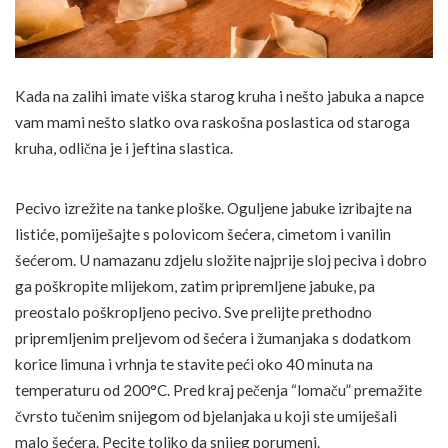
Kada na zalihi imate viška starog kruha i nešto jabuka a napce
vam mami nešto slatko ova raskošna poslastica od staroga
kruha, odlična je i jeftina slastica.
Pecivo izrežite na tanke ploške. Oguljene jabuke izribajte na
listiće, pomiješajte s polovicom šećera, cimetom i vanilin
šećerom. U namazanu zdjelu složite najprije sloj peciva i dobro
ga poškropite mlijekom, zatim pripremljene jabuke, pa
preostalo poškropljeno pecivo. Sve prelijte prethodno
pripremljenim preljevom od šećera i žumanjaka s dodatkom
korice limuna i vrhnja te stavite peći oko 40 minuta na
temperaturu od 200°C. Pred kraj pečenja “lomaču” premažite
čvrsto tučenim snijegom od bjelanjaka u koji ste umiješali
malo šećera. Pecite toliko da snijeg porumeni.