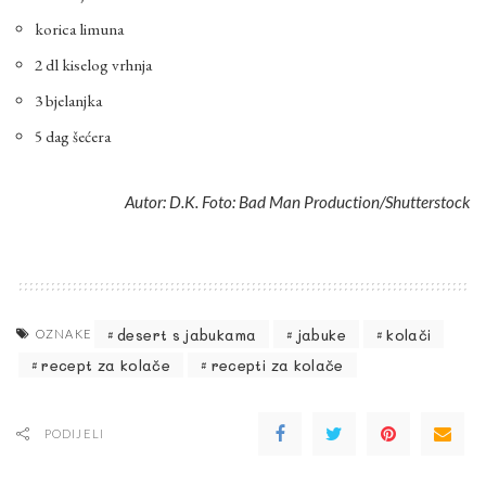
korica limuna
2 dl kiselog vrhnja
3 bjelanjka
5 dag šećera
Autor: D.K. Foto: Bad Man Production/Shutterstock
desert s jabukama
jabuke
kolači
OZNAKE
recept za kolače
recepti za kolače
PODIJELI