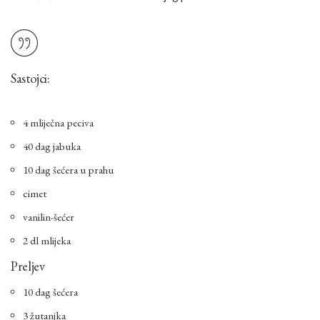
Sastojci:
4 mliječna peciva
40 dag jabuka
10 dag šećera u prahu
cimet
vanilin-šećer
2 dl mlijeka
Preljev
10 dag šećera
3 žutanjka