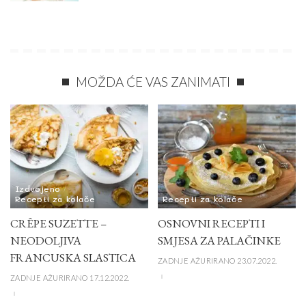
MOŽDA ĆE VAS ZANIMATI
Izdvojeno
Recepti za kolače
Recepti za kolače
CRÊPE SUZETTE –
OSNOVNI RECEPTI I
NEODOLJIVA
SMJESA ZA PALAČINKE
FRANCUSKA SLASTICA
ZADNJE AŽURIRANO 23.07.2022.
ZADNJE AŽURIRANO 17.12.2022.