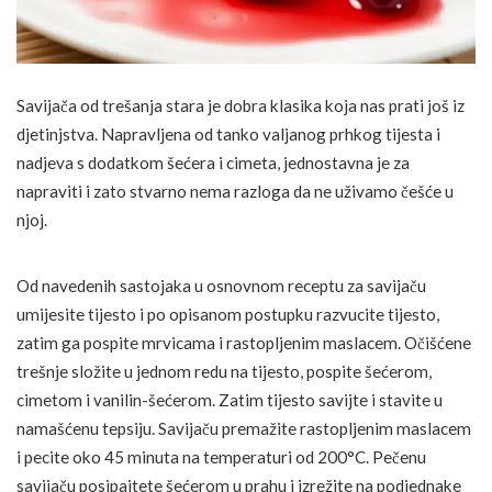
Savijača od trešanja stara je dobra klasika koja nas prati još iz
djetinjstva. Napravljena od tanko valjanog prhkog tijesta i
nadjeva s dodatkom šećera i cimeta, jednostavna je za
napraviti i zato stvarno nema razloga da ne uživamo češće u
njoj.
Od navedenih sastojaka u osnovnom receptu za savijaču
umijesite tijesto i po opisanom postupku razvucite tijesto,
zatim ga pospite mrvicama i rastopljenim maslacem. Očišćene
trešnje složite u jednom redu na tijesto, pospite šećerom,
cimetom i vanilin-šećerom. Zatim tijesto savijte i stavite u
namašćenu tepsiju. Savijaču premažite rastopljenim maslacem
i pecite oko 45 minuta na temperaturi od 200°C. Pečenu
savijaču posipajtete šećerom u prahu i izrežite na podjednake