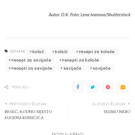
Autor: D.K. Foto: Lena Ivanova/Shutterstock
kolač
kolači
recept za kolače
OZNAKE
recept za savijače
recepti za kolače
recepti za savijače
savijača
savijače
PODIJELI
PRETHODNI ČLANAK
SLJEDEĆI ČLANAK
BRSEČ, RODNO MJESTO
SEDMO NEBO
EUGENA KUMIČIĆA
POPULARNO