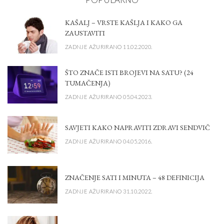
KAŠALJ – VRSTE KAŠLJA I KAKO GA
ZAUSTAVITI
ZADNJE AŽURIRANO 11.02.2020.
ŠTO ZNAČE ISTI BROJEVI NA SATU? (24
TUMAČENJA)
ZADNJE AŽURIRANO 05.04.2023.
SAVJETI KAKO NAPRAVITI ZDRAVI SENDVIČ
ZADNJE AŽURIRANO 04.05.2016.
ZNAČENJE SATI I MINUTA – 48 DEFINICIJA
ZADNJE AŽURIRANO 31.10.2022.