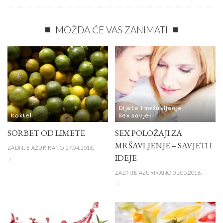
MOŽDA ĆE VAS ZANIMATI
Dijete i mršavljenje
Kokteli
Sex savjeti
SORBET OD LIMETE
SEX POLOŽAJI ZA
MRŠAVLJENJE – SAVJETI I
ZADNJE AŽURIRANO 27.04.2016.
IDEJE
ZADNJE AŽURIRANO 02.05.2016.