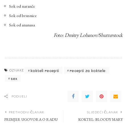
Sok od naranče
Sok od brusnice
Sok od ananasa
Foto: Dmitry Lobanov/Shutterstock
kokteli recepti
recepti za koktele
OZNAKE
sex
PODIJELI
PRETHODNI ČLANAK
SLJEDEĆI ČLANAK
PRIMJER UGOVORA O RADU
KOKTEL: BLOODY MARY