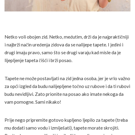
Netko voli obojen zid. Netko, međutim, drži da je najpraktičniji
i najbrži način uređenja zidova da se nalijepe tapete. I jedini i
drugi imaju pravo, samo što se drugi varaju kad misle da je
lijepljenje tapeta čišći i brži posao.
Tapete ne može postavljati na zid jedna osoba, jer je vrlo važno
za opći izgled da budu nalijepljene točno uz rubove i da ti rubovi
budu nevidljivi. Zato prionite na posao ako imate nekoga da
vam pomogne. Sami nikako!
Prije nego pripremite gotovo kupljeno ljepilo za tapete (treba
mu dodati samo vodu i izmiješati), tapete morate skrojiti.