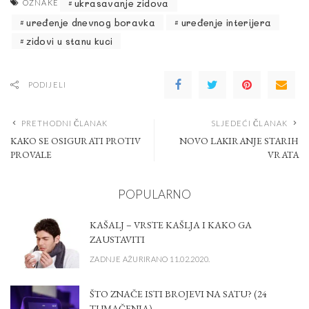
ukrasavanje zidova
OZNAKE
uređenje dnevnog boravka
uređenje interijera
zidovi u stanu kuci
PODIJELI
PRETHODNI ČLANAK
SLJEDEĆI ČLANAK
KAKO SE OSIGURATI PROTIV
NOVO LAKIRANJE STARIH
PROVALE
VRATA
POPULARNO
KAŠALJ – VRSTE KAŠLJA I KAKO GA
ZAUSTAVITI
ZADNJE AŽURIRANO 11.02.2020.
ŠTO ZNAČE ISTI BROJEVI NA SATU? (24
TUMAČENJA)