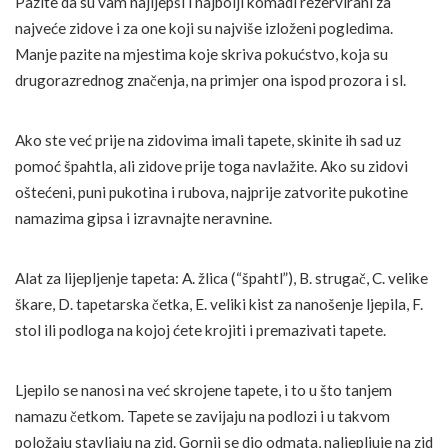
Pazite da su vam najljepši i najbolji komadi rezervirani za
najveće zidove i za one koji su najviše izloženi pogledima.
Manje pazite na mjestima koje skriva pokućstvo, koja su
drugorazrednog značenja, na primjer ona ispod prozora i sl.
Ako ste već prije na zidovima imali tapete, skinite ih sad uz
pomoć špahtla, ali zidove prije toga navlažite. Ako su zidovi
oštećeni, puni pukotina i rubova, najprije zatvorite pukotine
namazima gipsa i izravnajte neravnine.
Alat za lijepljenje tapeta: A. žlica (“špahtl”), B. strugač, C. velike
škare, D. tapetarska četka, E. veliki kist za nanošenje ljepila, F.
stol ili podloga na kojoj ćete krojiti i premazivati tapete.
Ljepilo se nanosi na već skrojene tapete, i to u što tanjem
namazu četkom. Tapete se zavijaju na podlozi i u takvom
položaju stavljaju na zid. Gornji se dio odmata, naljepljuje na zid