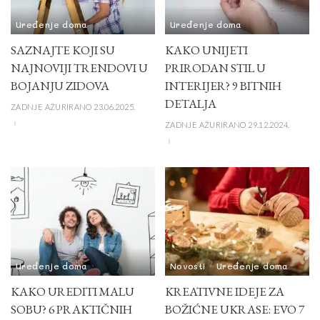
Uređenje doma
Uređenje doma
SAZNAJTE KOJI SU
KAKO UNIJETI
NAJNOVIJI TRENDOVI U
PRIRODAN STIL U
BOJANJU ZIDOVA
INTERIJER? 9 BITNIH
DETALJA
ZADNJE AŽURIRANO 23.06.2025.
ZADNJE AŽURIRANO 29.12.2024.
Uređenje doma
Novosti
Uređenje doma
KAKO UREDITI MALU
KREATIVNE IDEJE ZA
SOBU? 6 PRAKTIČNIH
BOŽIĆNE UKRASE: EVO 7