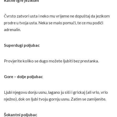
Ratne igre jezikom
Čvrsto zatvori usta i neko mu vrijeme ne dopuštaj da jezikom
prodre u tvoja usta. Neka se malo pomuči, te ce mu podići
adrenalin.
Superdugi poljubac
Provjerite koliko se dugo možete ljubiti bez prestanka.
Gore – dolje poljubac
Ljubi njegovu donju usnu, lagano ju siši i grickaj (ali vrlo, vrlo
nježno), dok on ljubi tvoju gornju usnu. Zatim se zamijenite.
Šokantni poljubac