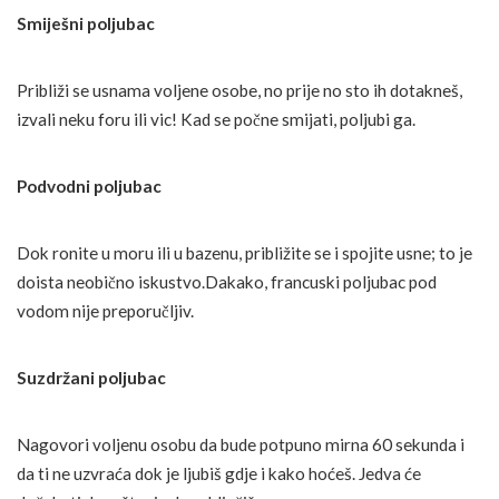
Smiješni poljubac
Približi se usnama voljene osobe, no prije no sto ih dotakneš,
izvali neku foru ili vic! Kad se počne smijati, poljubi ga.
Podvodni poljubac
Dok ronite u moru ili u bazenu, približite se i spojite usne; to je
doista neobično iskustvo.Dakako, francuski poljubac pod
vodom nije preporučljiv.
Suzdržani poljubac
Nagovori voljenu osobu da bude potpuno mirna 60 sekunda i
da ti ne uzvraća dok je ljubiš gdje i kako hoćeš. Jedva će