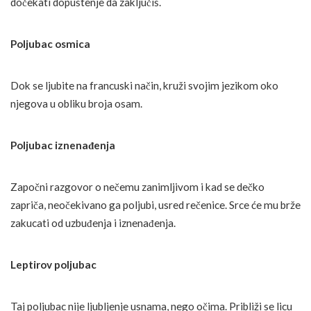
dočekati dopuštenje da zaključiš.
Poljubac osmica
Dok se ljubite na francuski način, kruži svojim jezikom oko
njegova u obliku broja osam.
Poljubac iznenađenja
Započni razgovor o nečemu zanimljivom i kad se dečko
zapriča, neočekivano ga poljubi, usred rečenice. Srce će mu brže
zakucati od uzbuđenja i iznenađenja.
Leptirov poljubac
Taj poljubac nije ljubljenje usnama, nego očima. Približi se licu