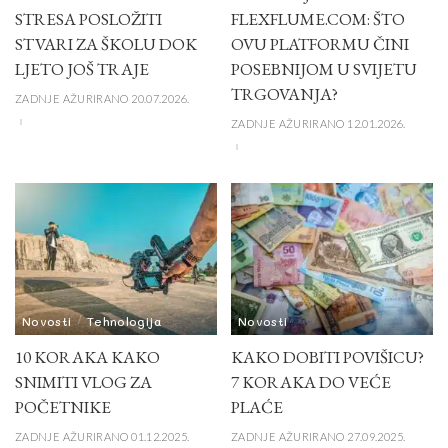
STRESA POSLOŽITI
FLEXFLUME.COM: ŠTO
STVARI ZA ŠKOLU DOK
OVU PLATFORMU ČINI
LJETO JOŠ TRAJE
POSEBNIJOM U SVIJETU
TRGOVANJA?
ZADNJE AŽURIRANO 20.07.2026.
ZADNJE AŽURIRANO 12.01.2026.
Novosti
Tehnologija
Novosti
10 KORAKA KAKO
KAKO DOBITI POVIŠICU?
SNIMITI VLOG ZA
7 KORAKA DO VEĆE
POČETNIKE
PLAĆE
ZADNJE AŽURIRANO 01.12.2025.
ZADNJE AŽURIRANO 27.09.2025.