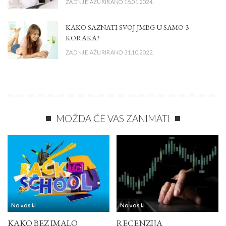
ZADNJE AŽURIRANO 18.01.2024.
KAKO SAZNATI SVOJ JMBG U SAMO 3
KORAKA?
ZADNJE AŽURIRANO 31.10.2022.
MOŽDA ĆE VAS ZANIMATI
Novosti
Novosti
KAKO BEZ IMALO
RECENZIJA