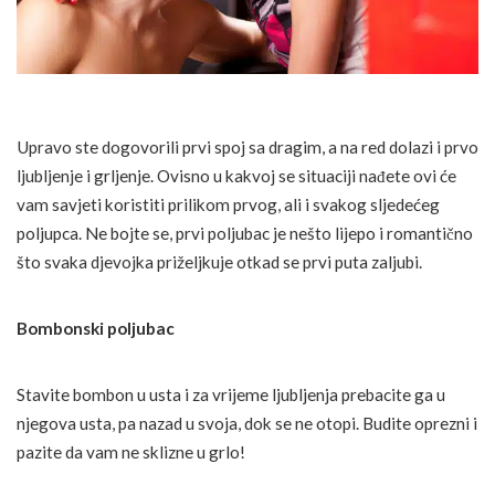
Upravo ste dogovorili prvi spoj sa dragim, a na red dolazi i prvo
ljubljenje i grljenje. Ovisno u kakvoj se situaciji nađete ovi će
vam savjeti koristiti prilikom prvog, ali i svakog sljedećeg
poljupca. Ne bojte se, prvi poljubac je nešto lijepo i romantično
što svaka djevojka priželjkuje otkad se prvi puta zaljubi.
Bombonski poljubac
Stavite bombon u usta i za vrijeme ljubljenja prebacite ga u
njegova usta, pa nazad u svoja, dok se ne otopi. Budite oprezni i
pazite da vam ne sklizne u grlo!