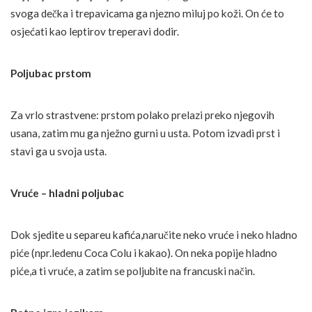
svoga dečka i trepavicama ga njezno miluj po koži. On će to
osjećati kao leptirov treperavi dodir.
Poljubac prstom
Za vrlo strastvene: prstom polako prelazi preko njegovih
usana, zatim mu ga nježno gurni u usta. Potom izvadi prst i
stavi ga u svoja usta.
Vruće – hladni poljubac
Dok sjedite u separeu kafića,naručite neko vruće i neko hladno
piće (npr.ledenu Coca Colu i kakao). On neka popije hladno
piće,a ti vruće, a zatim se poljubite na francuski način.