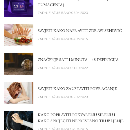
TUMAČENJA)
ZADNJE AŽURIRANO 05.04.2023.
SAVJETI KAKO NAPRAVITI ZDRAVI SENDVIČ
ZADNJE AŽURIRANO 04.05.2016.
ZNAČENJE SATI I MINUTA – 48 DEFINICIJA
ZADNJE AŽURIRANO 31.10.2022.
SAVJETI KAKO ZAUSTAVITI POVRAĆANJE
ZADNJE AŽURIRANO 02.02.2020.
KAKO POPRAVITI POKVARENU SIRENU I
KAKO SPRIJEČITI NEPRESTANO TRUBLJENJE
ZADNJE AŽURIRANO 26.04.2016.