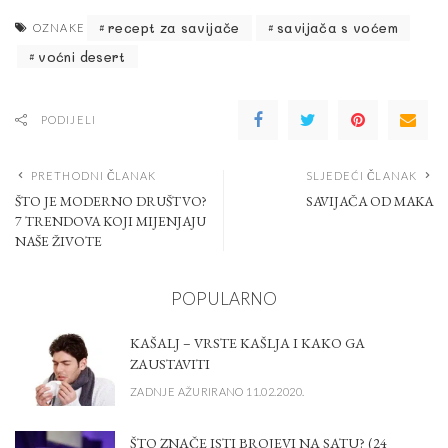
recept za savijače
savijača s voćem
OZNAKE
voćni desert
PODIJELI
PRETHODNI ČLANAK
SLJEDEĆI ČLANAK
ŠTO JE MODERNO DRUŠTVO?
SAVIJAČA OD MAKA
7 TRENDOVA KOJI MIJENJAJU
NAŠE ŽIVOTE
POPULARNO
KAŠALJ – VRSTE KAŠLJA I KAKO GA
ZAUSTAVITI
ZADNJE AŽURIRANO 11.02.2020.
ŠTO ZNAČE ISTI BROJEVI NA SATU? (24