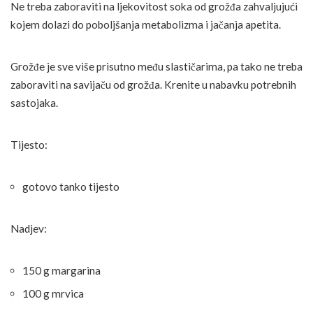
Ne treba zaboraviti na ljekovitost soka od grožđa zahvaljujući
kojem dolazi do poboljšanja metabolizma i jačanja apetita.
Grožđe je sve više prisutno među slastičarima, pa tako ne treba
zaboraviti na savijaču od grožđa. Krenite u nabavku potrebnih
sastojaka.
Tijesto:
gotovo tanko tijesto
Nadjev:
150 g margarina
100 g mrvica