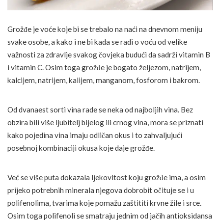
Grožđe je voće koje bi se trebalo na naći na dnevnom meniju
svake osobe, a kako i ne bi kada se radi o voću od velike
važnosti za zdravlje svakog čovjeka budući da sadrži vitamin B
i vitamin C. Osim toga grožđe je bogato željezom, natrijem,
kalcijem, natrijem, kalijem, manganom, fosforom i bakrom.
Od dvanaest sorti vina rade se neka od najboljih vina. Bez
obzira bili više ljubitelj bijelog ili crnog vina, mora se priznati
kako pojedina vina imaju odličan okus i to zahvaljujući
posebnoj kombinaciji okusa koje daje grožđe.
Već se više puta dokazala ljekovitost koju grožđe ima, a osim
prijeko potrebnih minerala njegova dobrobit očituje se i u
polifenolima, tvarima koje pomažu zaštititi krvne žile i srce.
Osim toga polifenoli se smatraju jednim od jačih antioksidansa