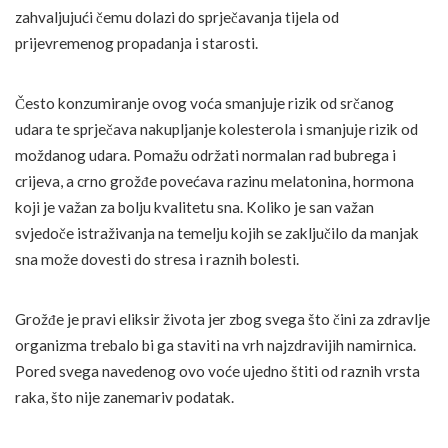
zahvaljujući čemu dolazi do sprječavanja tijela od
prijevremenog propadanja i starosti.
Često konzumiranje ovog voća smanjuje rizik od srčanog
udara te sprječava nakupljanje kolesterola i smanjuje rizik od
moždanog udara. Pomažu održati normalan rad bubrega i
crijeva, a crno grožđe povećava razinu melatonina, hormona
koji je važan za bolju kvalitetu sna. Koliko je san važan
svjedoče istraživanja na temelju kojih se zaključilo da manjak
sna može dovesti do stresa i raznih bolesti.
Grožđe je pravi eliksir života jer zbog svega što čini za zdravlje
organizma trebalo bi ga staviti na vrh najzdravijih namirnica.
Pored svega navedenog ovo voće ujedno štiti od raznih vrsta
raka, što nije zanemariv podatak.