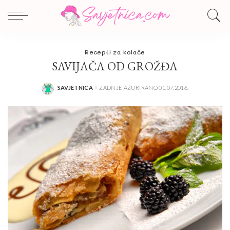
Recepti za kolače
SAVIJAČA OD GROŽĐA
SAVJETNICA
ZADNJE AŽURIRANO 01.07.2016.
POSTED
BY