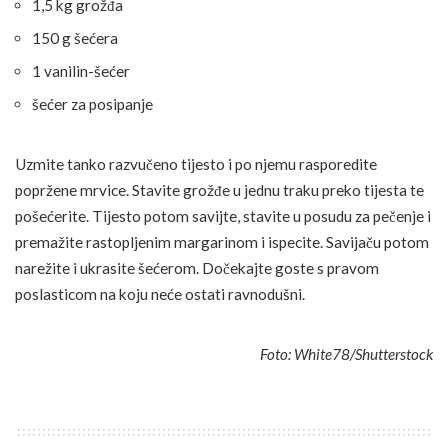
1,5 kg grožđa
150 g šećera
1 vanilin-šećer
šećer za posipanje
Uzmite tanko razvučeno tijesto i po njemu rasporedite
popržene mrvice. Stavite grožđe u jednu traku preko tijesta te
pošećerite. Tijesto potom savijte, stavite u posudu za pečenje i
premažite rastopljenim margarinom i ispecite. Savijaču potom
narežite i ukrasite šećerom. Dočekajte goste s pravom
poslasticom na koju neće ostati ravnodušni.
Foto: White78/Shutterstock