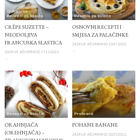
Izdvojeno
Recepti za kolače
Recepti za kolače
CRÊPE SUZETTE –
OSNOVNI RECEPTI I
NEODOLJIVA
SMJESA ZA PALAČINKE
FRANCUSKA SLASTICA
ZADNJE AŽURIRANO 23.07.2022.
ZADNJE AŽURIRANO 17.12.2022.
Recepti za kolače
Prehrana
ORAHNJAČA
POHANE BANANE
(OREHNJAČA) –
ZADNJE AŽURIRANO 20.05.2022.