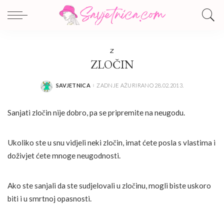
Z
ZLOČIN
SAVJETNICA
ZADNJE AŽURIRANO 28.02.2013.
POSTED
BY
Sanjati zločin nije dobro, pa se pripremite na neugodu.
Ukoliko ste u snu vidjeli neki zločin, imat ćete posla s vlastima i
doživjet ćete mnoge neugodnosti.
Ako ste sanjali da ste sudjelovali u zločinu, mogli biste uskoro
biti i u smrtnoj opasnosti.