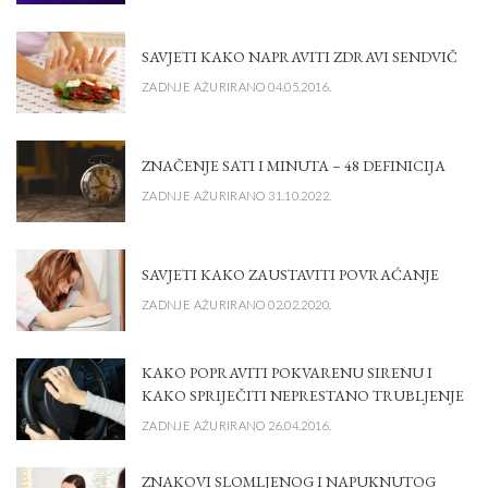
SAVJETI KAKO NAPRAVITI ZDRAVI SENDVIČ
ZADNJE AŽURIRANO 04.05.2016.
ZNAČENJE SATI I MINUTA – 48 DEFINICIJA
ZADNJE AŽURIRANO 31.10.2022.
SAVJETI KAKO ZAUSTAVITI POVRAĆANJE
ZADNJE AŽURIRANO 02.02.2020.
KAKO POPRAVITI POKVARENU SIRENU I
KAKO SPRIJEČITI NEPRESTANO TRUBLJENJE
ZADNJE AŽURIRANO 26.04.2016.
ZNAKOVI SLOMLJENOG I NAPUKNUTOG