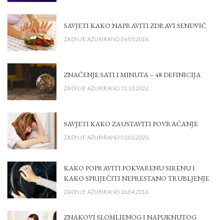
SAVJETI KAKO NAPRAVITI ZDRAVI SENDVIČ
ZADNJE AŽURIRANO 04.05.2016.
ZNAČENJE SATI I MINUTA – 48 DEFINICIJA
ZADNJE AŽURIRANO 31.10.2022.
SAVJETI KAKO ZAUSTAVITI POVRAĆANJE
ZADNJE AŽURIRANO 02.02.2020.
KAKO POPRAVITI POKVARENU SIRENU I
KAKO SPRIJEČITI NEPRESTANO TRUBLJENJE
ZADNJE AŽURIRANO 26.04.2016.
ZNAKOVI SLOMLJENOG I NAPUKNUTOG