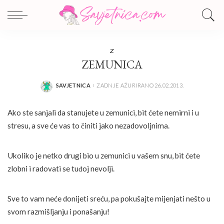
Z
ZEMUNICA
SAVJETNICA
ZADNJE AŽURIRANO 26.02.2013.
POSTED
BY
Ako ste sanjali da stanujete u zemunici, bit ćete nemirni i u
stresu, a sve će vas to činiti jako nezadovoljnima.
Ukoliko je netko drugi bio u zemunici u vašem snu, bit ćete
zlobni i radovati se tuđoj nevolji.
Sve to vam neće donijeti sreću, pa pokušajte mijenjati nešto u
svom razmišljanju i ponašanju!