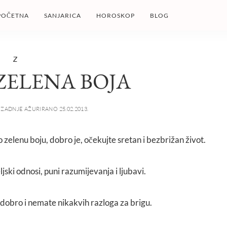
POČETNA
SANJARICA
HOROSKOP
BLOG
Z
ZELENA BOJA
ZADNJE AŽURIRANO 25.02.2013.
o zelenu boju, dobro je, očekujte sretan i bezbrižan život.
jski odnosi, puni razumijevanja i ljubavi.
i dobro i nemate nikakvih razloga za brigu.