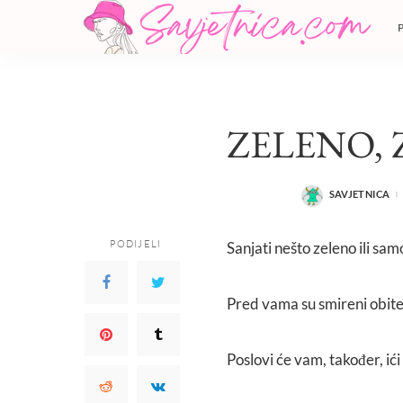
ZELENO, 
SAVJETNICA
POSTED
BY
PODIJELI
Sanjati nešto zeleno ili sam
Pred vama su smireni obitel
Poslovi će vam, također, ić