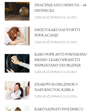
ZNAČENJE SATI I MINUTA – 48
DEFINICIJA
ZADNJE AŽURIRANO 31.10.2022.
SAVJETI KAKO ZAUSTAVITI
POVRAĆANJE
ZADNJE AŽURIRANO 02.02.2020.
KAKO POPRAVITI POKVARENU
SIRENU I KAKO SPRIJEČITI
NEPRESTANO TRUBLJENJE
ZADNJE AŽURIRANO 26.04.2016.
ZNAKOVI SLOMLJENOG I
NAPUKNUTOG REBRA
ZADNJE AŽURIRANO 18.01.2024.
KAKO SAZNATI SVOJ JMBG U