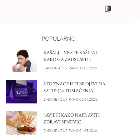
0
POPULARNO
KAŠALJ – VRSTE KAŠLJA I
KAKO GA ZAUSTAVITI
ZADNJE AŽURIRANO 11.02.2020.
ŠTO ZNAČE ISTI BROJEVI NA
SATU? (24 TUMAČENJA)
ZADNJE AŽURIRANO 05.04.2023.
SAVJETI KAKO NAPRAVITI
ZDRAVI SENDVIČ
ZADNJE AŽURIRANO 04.05.2016.