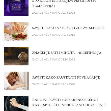
ŠTO ZNAČE ISTI BROJEVI NA SATU? (24
TUMAČENJA)
ZADNJE AŽURIRANO 05.04.2023.
SAVJETI KAKO NAPRAVITI ZDRAVI SENDVIČ
ZADNJE AŽURIRANO 04.05.2016.
ZNAČENJE SATI I MINUTA – 48 DEFINICIJA
ZADNJE AŽURIRANO 31.10.2022.
SAVJETI KAKO ZAUSTAVITI POVRAĆANJE
ZADNJE AŽURIRANO 02.02.2020.
KAKO POPRAVITI POKVARENU SIRENU I
KAKO SPRIJEČITI NEPRESTANO TRUBLJENJE