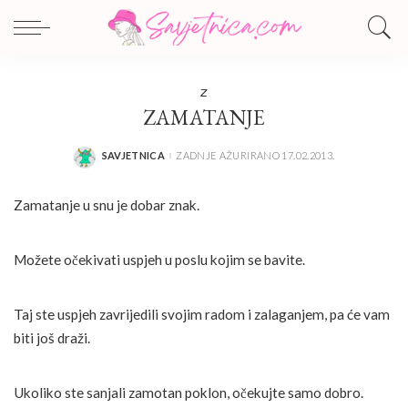
Z
ZAMATANJE
SAVJETNICA
ZADNJE AŽURIRANO 17.02.2013.
POSTED
BY
Zamatanje u snu je dobar znak.
Možete očekivati uspjeh u poslu kojim se bavite.
Taj ste uspjeh zavrijedili svojim radom i zalaganjem, pa će vam
biti još draži.
Ukoliko ste sanjali zamotan poklon, očekujte samo dobro.