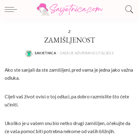
Z
ZAMIŠLJENOST
SAVJETNICA
ZADNJE AŽURIRANO 17.02.2013.
POSTED
BY
Ako ste sanjali da ste zamišljeni, pred vama je jedna jako važna
odluka.
Cijeli vaš život ovisi o toj odluci, pa dobro razmislite što ćete
učiniti.
Ukoliko je u vašem snu bio netko drugi zamišljen, očekujte da
će vaša pomoć biti potrebna nekome od vaših bližnjih.