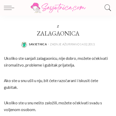
Z
ZALAGAONICA
SAVJETNICA
ZADNJE AŽURIRANO 14.02.2013.
POSTED
BY
Ukoliko ste sanjali zalagaonicu, nije dobro, možete očekivati
siromaštvo, probleme i gubitak prijatelja.
Ako ste u snu ušli u nju, bit ćete razočarani i iskusit ćete
gubitak.
Ukoliko ste u snu nešto založili, možete očekivati svađu s
voljenom osobom.