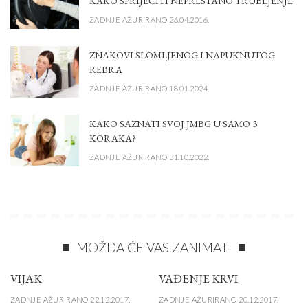
KAKO SPRIJEČITI NEPRESTANO TRUBLJENJE
ZADNJE AŽURIRANO 26.04.2016.
ZNAKOVI SLOMLJENOG I NAPUKNUTOG
REBRA
ZADNJE AŽURIRANO 18.01.2024.
KAKO SAZNATI SVOJ JMBG U SAMO 3
KORAKA?
ZADNJE AŽURIRANO 31.10.2022.
MOŽDA ĆE VAS ZANIMATI
VIJAK
VAĐENJE KRVI
ZADNJE AŽURIRANO 22.12.2017.
ZADNJE AŽURIRANO 20.12.2017.