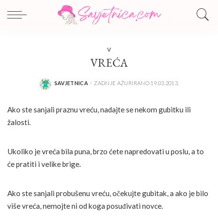
V
VREĆA
SAVJETNICA
ZADNJE AŽURIRANO 19.03.2013.
POSTED
BY
Ako ste sanjali praznu vreću, nadajte se nekom gubitku ili
žalosti.
Ukoliko je vreća bila puna, brzo ćete napredovati u poslu, a to
će pratiti i velike brige.
Ako ste sanjali probušenu vreću, očekujte gubitak, a ako je bilo
više vreća, nemojte ni od koga posuđivati novce.