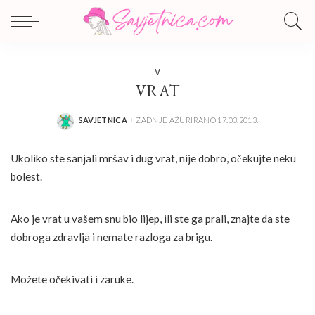
V
VRAT
SAVJETNICA
ZADNJE AŽURIRANO 17.03.2013.
POSTED
BY
Ukoliko ste sanjali mršav i dug vrat, nije dobro, očekujte neku
bolest.
Ako je vrat u vašem snu bio lijep, ili ste ga prali, znajte da ste
dobroga zdravlja i nemate razloga za brigu.
Možete očekivati i zaruke.