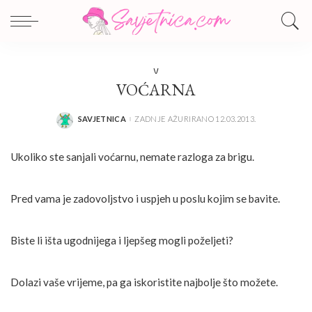
V
VOĆARNA
SAVJETNICA
ZADNJE AŽURIRANO 12.03.2013.
POSTED
BY
Ukoliko ste sanjali voćarnu, nemate razloga za brigu.
Pred vama je zadovoljstvo i uspjeh u poslu kojim se bavite.
Biste li išta ugodnijega i ljepšeg mogli poželjeti?
Dolazi vaše vrijeme, pa ga iskoristite najbolje što možete.