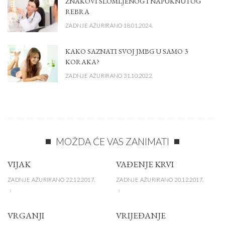
ZNAKOVI SLOMLJENOG I NAPUKNUTOG
REBRA
ZADNJE AŽURIRANO 18.01.2024.
KAKO SAZNATI SVOJ JMBG U SAMO 3
KORAKA?
ZADNJE AŽURIRANO 31.10.2022.
MOŽDA ĆE VAS ZANIMATI
VIJAK
VAĐENJE KRVI
ZADNJE AŽURIRANO 22.12.2017.
ZADNJE AŽURIRANO 20.12.2017.
VRGANJI
VRIJEĐANJE