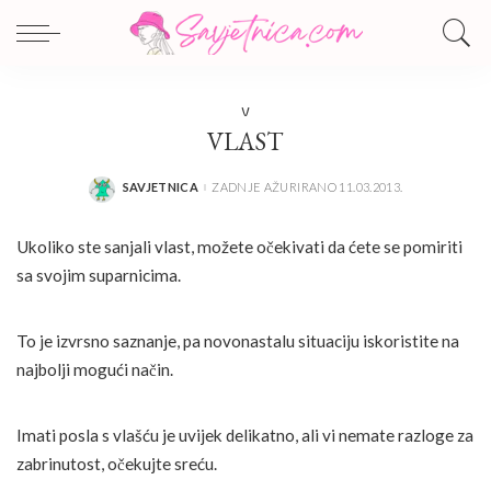
V
VLAST
SAVJETNICA
ZADNJE AŽURIRANO 11.03.2013.
POSTED
BY
Ukoliko ste sanjali vlast, možete očekivati da ćete se pomiriti
sa svojim suparnicima.
To je izvrsno saznanje, pa novonastalu situaciju iskoristite na
najbolji mogući način.
Imati posla s vlašću je uvijek delikatno, ali vi nemate razloge za
zabrinutost, očekujte sreću.