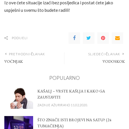
Iz ove ćete situacije izaći bez posljedica i postat ćete jako
uspješni u svemu što budete radili!
PODIJELI
PRETHODNI ČLANAK
SLJEDEĆI ČLANAK
VOĆNJAK
VODOSKOK
POPULARNO
KAŠALJ – VRSTE KAŠLJA I KAKO GA
ZAUSTAVITI
ZADNJE AŽURIRANO 11.02.2020.
ŠTO ZNAČE ISTI BROJEVI NA SATU? (24
TUMAČENJA)