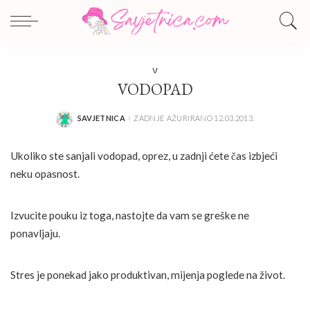
V
VODOPAD
SAVJETNICA
ZADNJE AŽURIRANO 12.03.2013.
POSTED
BY
Ukoliko ste sanjali vodopad, oprez, u zadnji ćete čas izbjeći
neku opasnost.
Izvucite pouku iz toga, nastojte da vam se greške ne
ponavljaju.
Stres je ponekad jako produktivan, mijenja poglede na život.