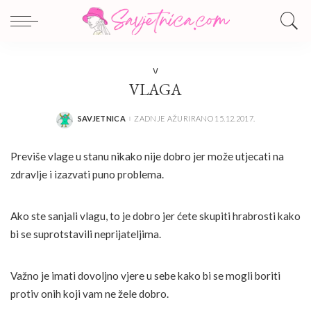
V
VLAGA
SAVJETNICA
ZADNJE AŽURIRANO 15.12.2017.
POSTED
BY
Previše vlage u stanu nikako nije dobro jer može utjecati na
zdravlje i izazvati puno problema.
Ako ste sanjali vlagu, to je dobro jer ćete skupiti hrabrosti kako
bi se suprotstavili neprijateljima.
Važno je imati dovoljno vjere u sebe kako bi se mogli boriti
protiv onih koji vam ne žele dobro.