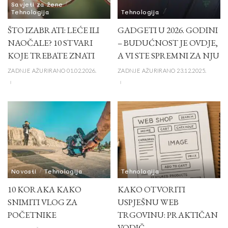
Savjeti za žene
Tehnologija
Tehnologija
ŠTO IZABRATI: LEĆE ILI
GADGETI U 2026. GODINI
NAOČALE? 10 STVARI
– BUDUĆNOST JE OVDJE,
KOJE TREBATE ZNATI
A VI STE SPREMNI ZA NJU
ZADNJE AŽURIRANO 01.02.2026.
ZADNJE AŽURIRANO 23.12.2025.
Novosti
Tehnologija
Tehnologija
10 KORAKA KAKO
KAKO OTVORITI
SNIMITI VLOG ZA
USPJEŠNU WEB
POČETNIKE
TRGOVINU: PRAKTIČAN
VODIČ