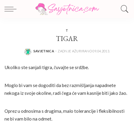
T
TIGAR
SAVJETNICA
ZADNJE AŽURIRANO 09.04.2013.
POSTED
BY
Ukoliko ste sanjali tigra, čuvajte se srdžbe.
Moglo bi vam se dogoditi da bez razmišljanja napadnete
nekoga iz svoje okoline, radi čega će vam kasnije biti jako žao.
Oprez u odnosima s drugima, malo tolerancije i fleksibilnosti
ne bi vam bilo na odmet.