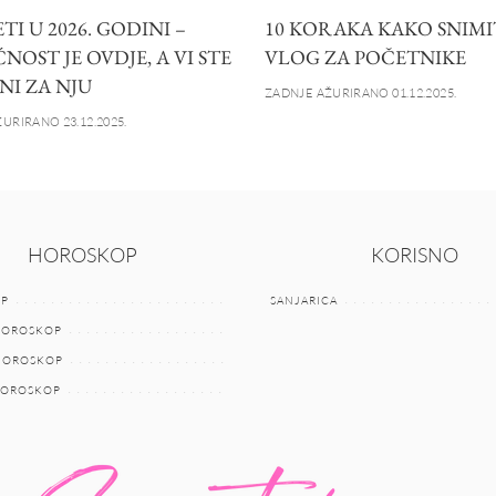
I U 2026. GODINI –
10 KORAKA KAKO SNIMI
OST JE OVDJE, A VI STE
VLOG ZA POČETNIKE
NI ZA NJU
ZADNJE AŽURIRANO 01.12.2025.
URIRANO 23.12.2025.
HOROSKOP
KORISNO
P
SANJARICA
HOROSKOP
 HOROSKOP
HOROSKOP