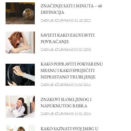
ZNAČENJE SATI I MINUTA – 48
DEFINICIJA
ZADNJE AŽURIRANO 31.10.2022.
SAVJETI KAKO ZAUSTAVITI
POVRAĆANJE
ZADNJE AŽURIRANO 02.02.2020.
KAKO POPRAVITI POKVARENU
SIRENU I KAKO SPRIJEČITI
NEPRESTANO TRUBLJENJE
ZADNJE AŽURIRANO 26.04.2016.
ZNAKOVI SLOMLJENOG I
NAPUKNUTOG REBRA
ZADNJE AŽURIRANO 18.01.2024.
KAKO SAZNATI SVOJ JMBG U