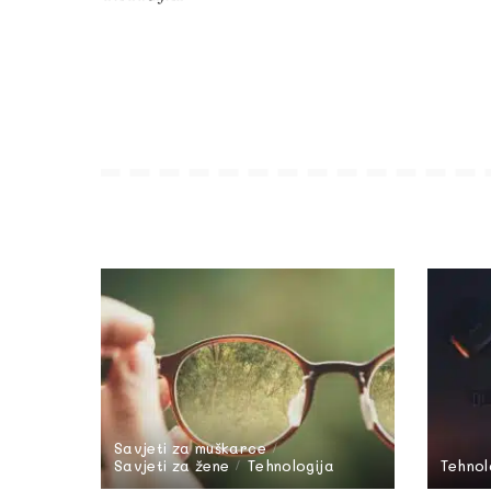
Savjeti za muškarce
Savjeti za žene
Tehnologija
Tehnol