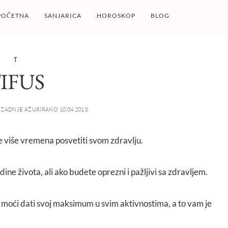
POČETNA
SANJARICA
HOROSKOP
BLOG
T
IFUS
ZADNJE AŽURIRANO 10.04.2013.
ate više vremena posvetiti svom zdravlju.
ne života, ali ako budete oprezni i pažljivi sa zdravljem.
e moći dati svoj maksimum u svim aktivnostima, a to vam je