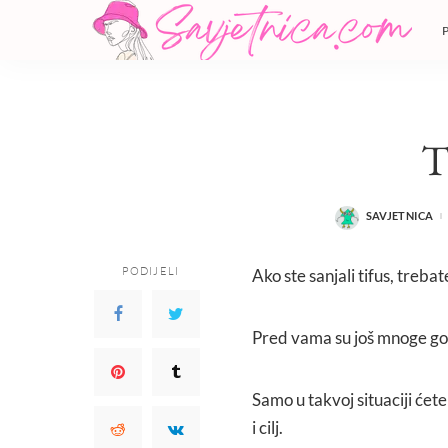
T
SAVJETNICA
POSTED
BY
PODIJELI
Ako ste sanjali tifus, treb
Pred vama su još mnoge godi
Samo u takvoj situaciji ćet
i cilj.