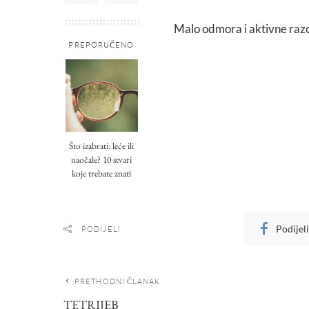
Malo odmora i aktivne raz
PREPORUČENO
Što izabrati: leće ili
naočale? 10 stvari
koje trebate znati
Podijel
PODIJELI
PRETHODNI ČLANAK
TETRIJEB