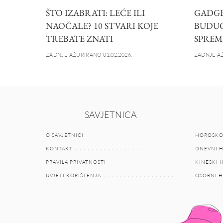
ŠTO IZABRATI: LEĆE ILI
GADGET
NAOČALE? 10 STVARI KOJE
BUDUĆN
TREBATE ZNATI
SPREM
ZADNJE AŽURIRANO 01.02.2026.
ZADNJE AŽ
SAVJETNICA
O SAVJETNICI
HOROSKO
KONTAKT
DNEVNI 
PRAVILA PRIVATNOSTI
KINESKI
UVJETI KORIŠTENJA
OSOBNI 