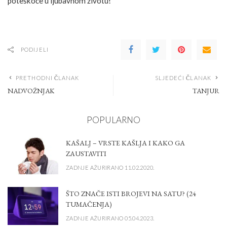
poteškoće u ljubavnom životu!
PODIJELI
PRETHODNI ČLANAK
SLJEDEĆI ČLANAK
NADVOŽNJAK
TANJUR
POPULARNO
KAŠALJ – VRSTE KAŠLJA I KAKO GA
ZAUSTAVITI
ZADNJE AŽURIRANO 11.02.2020.
ŠTO ZNAČE ISTI BROJEVI NA SATU? (24
TUMAČENJA)
ZADNJE AŽURIRANO 05.04.2023.