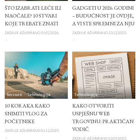
ŠTO IZABRATI: LEĆE ILI
GADGETI U 2026. GODINI
NAOČALE? 10 STVARI
– BUDUĆNOST JE OVDJE,
KOJE TREBATE ZNATI
A VI STE SPREMNI ZA NJU
ZADNJE AŽURIRANO 01.02.2026.
ZADNJE AŽURIRANO 23.12.2025.
Novosti
Tehnologija
Tehnologija
10 KORAKA KAKO
KAKO OTVORITI
SNIMITI VLOG ZA
USPJEŠNU WEB
POČETNIKE
TRGOVINU: PRAKTIČAN
VODIČ
ZADNJE AŽURIRANO 01.12.2025.
ZADNJE AŽURIRANO 02.09.2025.