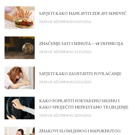
SAVJETI KAKO NAPRAVITI ZDRAVI SENDVIČ
ZADNJE AŽURIRANO 04.05.2016.
ZNAČENJE SATI I MINUTA – 48 DEFINICIJA
ZADNJE AŽURIRANO 31.10.2022.
SAVJETI KAKO ZAUSTAVITI POVRAĆANJE
ZADNJE AŽURIRANO 02.02.2020.
KAKO POPRAVITI POKVARENU SIRENU I
KAKO SPRIJEČITI NEPRESTANO TRUBLJENJE
ZADNJE AŽURIRANO 26.04.2016.
ZNAKOVI SLOMLJENOG I NAPUKNUTOG