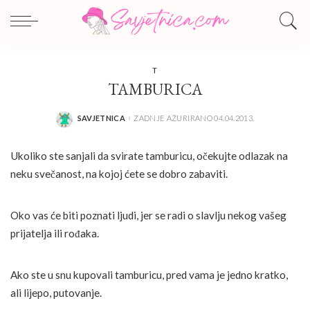
T
TAMBURICA
SAVJETNICA
ZADNJE AŽURIRANO 04.04.2013.
POSTED
BY
Ukoliko ste sanjali da svirate tamburicu, očekujte odlazak na
neku svečanost, na kojoj ćete se dobro zabaviti.
Oko vas će biti poznati ljudi, jer se radi o slavlju nekog vašeg
prijatelja ili rođaka.
Ako ste u snu kupovali tamburicu, pred vama je jedno kratko,
ali lijepo, putovanje.