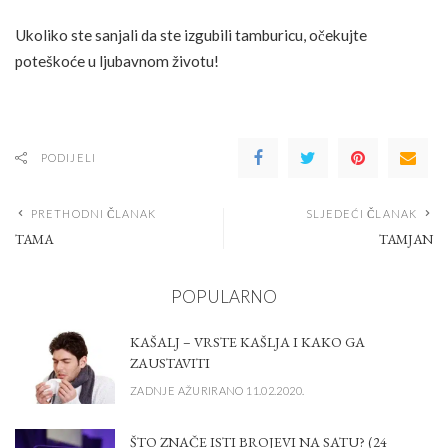
Ukoliko ste sanjali da ste izgubili tamburicu, očekujte
poteškoće u ljubavnom životu!
PODIJELI
PRETHODNI ČLANAK
SLJEDEĆI ČLANAK
TAMA
TAMJAN
POPULARNO
KAŠALJ – VRSTE KAŠLJA I KAKO GA
ZAUSTAVITI
ZADNJE AŽURIRANO 11.02.2020.
ŠTO ZNAČE ISTI BROJEVI NA SATU? (24