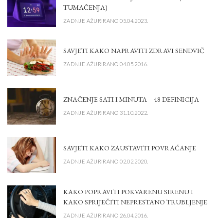
TUMAČENJA)
ZADNJE AŽURIRANO 05.04.2023.
SAVJETI KAKO NAPRAVITI ZDRAVI SENDVIČ
ZADNJE AŽURIRANO 04.05.2016.
ZNAČENJE SATI I MINUTA – 48 DEFINICIJA
ZADNJE AŽURIRANO 31.10.2022.
SAVJETI KAKO ZAUSTAVITI POVRAĆANJE
ZADNJE AŽURIRANO 02.02.2020.
KAKO POPRAVITI POKVARENU SIRENU I
KAKO SPRIJEČITI NEPRESTANO TRUBLJENJE
ZADNJE AŽURIRANO 26.04.2016.