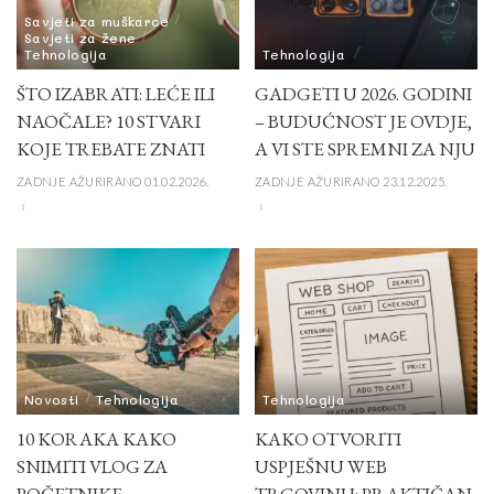
Savjeti za muškarce
Savjeti za žene
Tehnologija
Tehnologija
ŠTO IZABRATI: LEĆE ILI
GADGETI U 2026. GODINI
NAOČALE? 10 STVARI
– BUDUĆNOST JE OVDJE,
KOJE TREBATE ZNATI
A VI STE SPREMNI ZA NJU
ZADNJE AŽURIRANO 01.02.2026.
ZADNJE AŽURIRANO 23.12.2025.
Novosti
Tehnologija
Tehnologija
10 KORAKA KAKO
KAKO OTVORITI
SNIMITI VLOG ZA
USPJEŠNU WEB